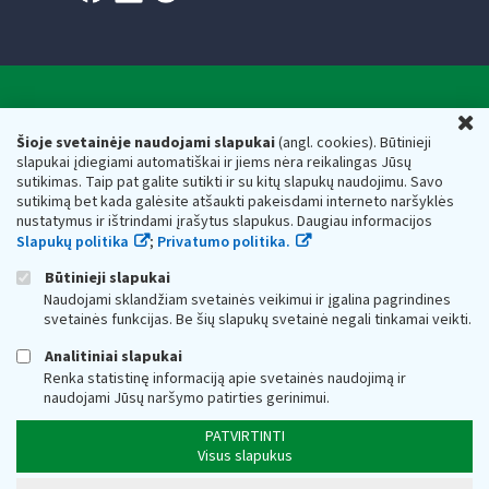
Valstybinė mokesčių inspekcija prie Lietuvos
U
Respublikos finansų ministerijos
Šioje svetainėje naudojami slapukai
(angl. cookies). Būtinieji
slapukai įdiegiami automatiškai ir jiems nėra reikalingas Jūsų
Biudžetinė įstaiga. Juridinio asmens kodas — 188659752,
sutikimas. Taip pat galite sutikti ir su kitų slapukų naudojimu. Savo
adresas: Vasario 16-osios g. 14, 01107 Vilnius, Lietuva, el.paštas:
sutikimą bet kada galėsite atšaukti pakeisdami interneto naršyklės
vmi@vmi.lt
, E. pristatymo dėžutės adresas 188659752
nustatymus ir ištrindami įrašytus slapukus. Daugiau informacijos
Duomenys apie Valstybinę mokesčių inspekciją prie Lietuvos
Slapukų politika
;
Privatumo politika.
Respublikos finansų ministerijos kaupiami ir saugomi Juridinių
asmenų registre
Būtinieji slapukai
Naudojami sklandžiam svetainės veikimui ir įgalina pagrindines
svetainės funkcijas. Be šių slapukų svetainė negali tinkamai veikti.
Analitiniai slapukai
Renka statistinę informaciją apie svetainės naudojimą ir
naudojami Jūsų naršymo patirties gerinimui.
PATVIRTINTI
Visus slapukus