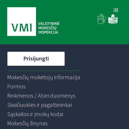
Prisijungti
Mokesčių mokėtojų informacija
Formos
Rinkmenos / Atviri duomenys
Skaičiuoklės ir pagalbininkai
Sąskaitos ir įmokų kodai
Mokesčių žinynas