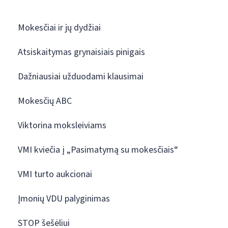
Mokesčiai ir jų dydžiai
Atsiskaitymas grynaisiais pinigais
Dažniausiai užduodami klausimai
Mokesčių ABC
Viktorina moksleiviams
VMI kviečia į „Pasimatymą su mokesčiais“
VMI turto aukcionai
Įmonių VDU palyginimas
STOP šešėliui