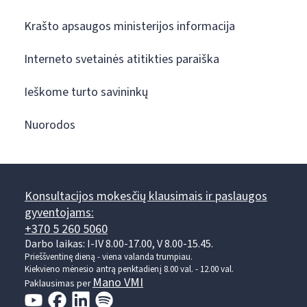
Krašto apsaugos ministerijos informacija
Interneto svetainės atitikties paraiška
Ieškome turto savininkų
Nuorodos
Konsultacijos mokesčių klausimais ir paslaugos
gyventojams:
+370 5 260 5060
Darbo laikas: I-IV 8.00-17.00, V 8.00-15.45.
Prieššventinę dieną - viena valanda trumpiau.
Kiekvieno mėnesio antrą penktadienį 8.00 val. - 12.00 val.
Mano VMI
Paklausimas per