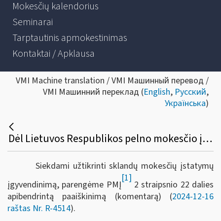
Mokesčių kalendorius
Seminarai
Tarptautinis apmokestinimas
Kontaktai / Apklausa
VMI Machine translation / VMI Машинный перевод /
VMI Машинний переклад (
English
,
Русский
,
Українська
)
Dėl Lietuvos Respublikos pelno mokesčio įstatymo 2 straipsnio 22 dalies apibendrinto paaiškinimo (komentaro)
Siekdami užtikrinti sklandų mokesčių įstatymų
[1]
įgyvendinimą, parengėme PMĮ
2 straipsnio 22 dalies
apibendrintą paaiškinimą (komentarą) (
2024-12-16
raštas Nr. R-4514
).