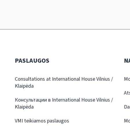
PASLAUGOS
N
Consultations at International House Vilnius /
Mo
Klaipėda
At
Консультации в International House Vilnius /
Klaipėda
Da
VMI teikiamos paslaugos
Mo