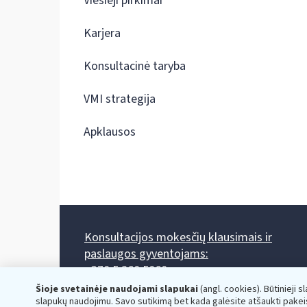
Viešieji pirkimai
Karjera
Konsultacinė taryba
VMI strategija
Apklausos
Konsultacijos mokesčių klausimais ir
paslaugos gyventojams:
+370 5 260 5060
Darbo laikas: I-IV 8.00-17.00, V 8.00-15.45.
Šioje svetainėje naudojami slapukai
(angl. cookies). Būtinieji s
Prieššventinę dieną - viena valanda trumpiau.
slapukų naudojimu. Savo sutikimą bet kada galėsite atšaukti pakei