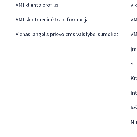
VMI kliento profilis
Vi
VMI skaitmeninė transformacija
VM
Vienas langelis prievolėms valstybei sumokėti
VM
Įm
ST
Kr
In
Ie
Nu