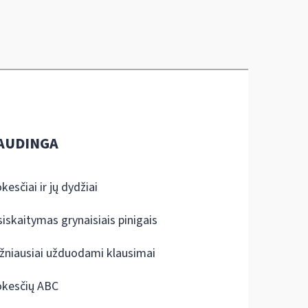
AUDINGA
kesčiai ir jų dydžiai
siskaitymas grynaisiais pinigais
žniausiai užduodami klausimai
kesčių ABC