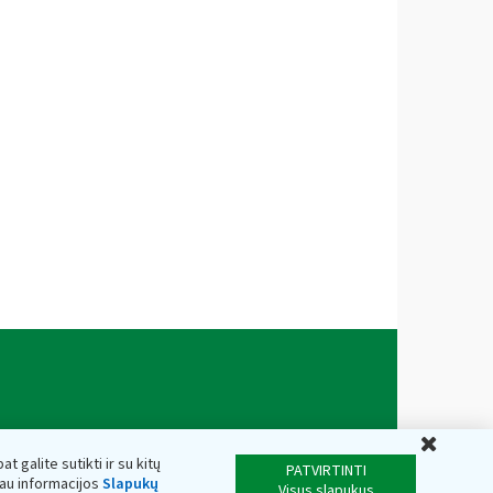
Uždar
t galite sutikti ir su kitų
PATVIRTINTI
iau informacijos
Slapukų
Visus slapukus