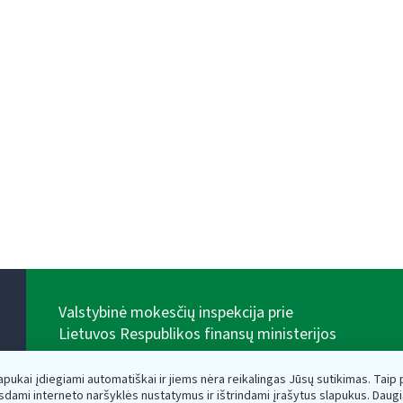
Valstybinė mokesčių inspekcija prie
Lietuvos Respublikos finansų ministerijos
Biudžetinė įstaiga. Juridinio asmens kodas — 188659752,
adresas: Vasario 16-osios g. 14, 01107 Vilnius, Lietuva,
lapukai įdiegiami automatiškai ir jiems nėra reikalingas Jūsų sutikimas. Taip pa
el.paštas:
vmi@vmi.lt
, E. pristatymo dėžutės adresas
sdami interneto naršyklės nustatymus ir ištrindami įrašytus slapukus. Daug