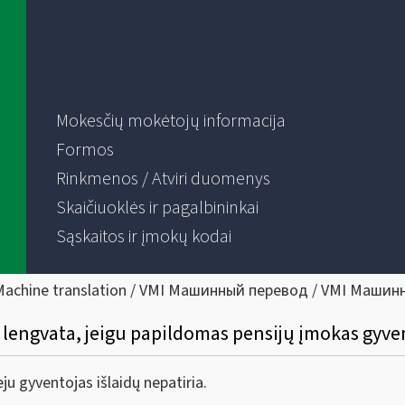
Mokesčių mokėtojų informacija
Formos
Rinkmenos / Atviri duomenys
Skaičiuoklės ir pagalbininkai
Sąskaitos ir įmokų kodai
Machine translation / VMI Машинный перевод / VMI Машин
o lengvata, jeigu papildomas pensijų įmokas gyv
u gyventojas išlaidų nepatiria.