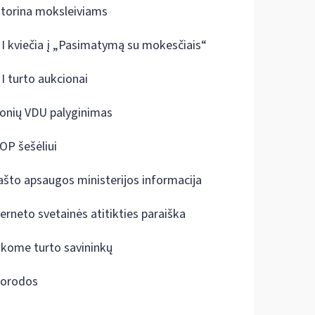
ktorina moksleiviams
I kviečia į „Pasimatymą su mokesčiais“
I turto aukcionai
onių VDU palyginimas
OP šešėliui
ašto apsaugos ministerijos informacija
terneto svetainės atitikties paraiška
škome turto savininkų
orodos