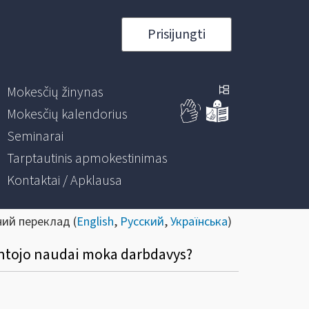
Prisijungti
Mokesčių žinynas
Mokesčių kalendorius
Seminarai
Tarptautinis apmokestinimas
Kontaktai / Apklausa
ний переклад (
English
,
Русский
,
Українська
)
entojo naudai moka darbdavys?