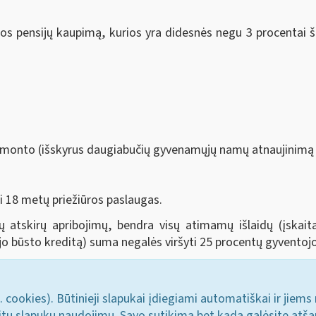
os pensijų kaupimą, kurios yra didesnės negu 3 procentai 
o remonto (išskyrus daugiabučių gyvenamųjų namų atnaujinim
ki 18 metų priežiūros paslaugas.
tų atskirų apribojimų, bendra visų atimamų išlaidų (įskai
o būsto kreditą) suma negalės viršyti 25 procentų gyvento
. cookies). Būtinieji slapukai įdiegiami automatiškai ir jiems
u kitų slapukų naudojimu. Savo sutikimą bet kada galėsite atš