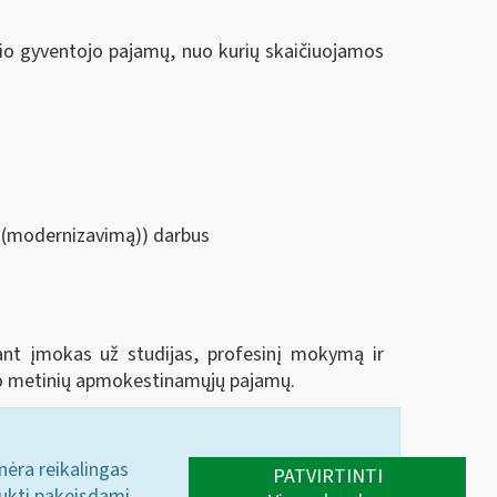
šio gyventojo pajamų, nuo kurių skaičiuojamos
ą (modernizavimą)) darbus
tant įmokas už studijas, profesinį mokymą ir
jo metinių apmokestinamųjų pajamų.
 nėra reikalingas
PATVIRTINTI
aukti pakeisdami