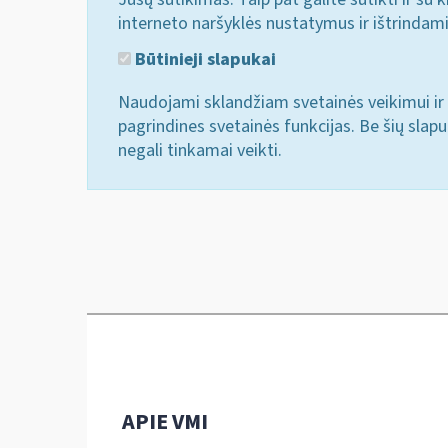
interneto naršyklės nustatymus ir ištrindam
Būtinieji slapukai
Naudojami sklandžiam svetainės veikimui ir 
pagrindines svetainės funkcijas. Be šių slap
negali tinkamai veikti.
APIE VMI