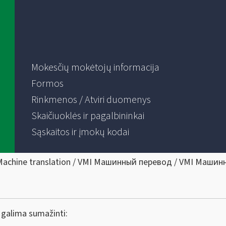
Mokesčių mokėtojų informacija
Formos
Rinkmenos / Atviri duomenys
Skaičiuoklės ir pagalbininkai
Sąskaitos ir įmokų kodai
Machine translation / VMI Машинный перевод / VMI Машин
galima sumažinti: