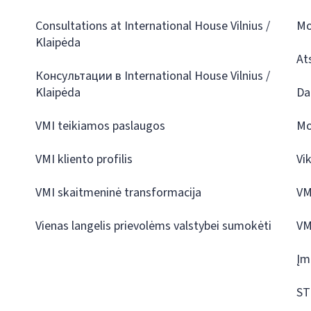
Consultations at International House Vilnius /
Mo
Klaipėda
At
Консультации в International House Vilnius /
Klaipėda
Da
VMI teikiamos paslaugos
Mo
VMI kliento profilis
Vi
VMI skaitmeninė transformacija
VM
Vienas langelis prievolėms valstybei sumokėti
VM
Įm
ST