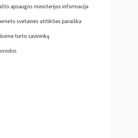
ašto apsaugos ministerijos informacija
terneto svetainės atitikties paraiška
škome turto savininkų
orodos