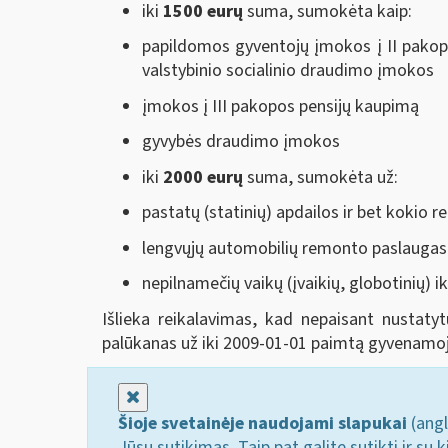
iki
1500 eurų
suma, sumokėta kaip:
papildomos gyventojų įmokos į II pakop
valstybinio socialinio draudimo įmokos
įmokos į III pakopos pensijų kaupimą
gyvybės draudimo įmokos
iki
2000 eurų
suma, sumokėta už:
pastatų (statinių) apdailos ir bet koki
lengvųjų automobilių remonto paslaugas
nepilnamečių vaikų (įvaikių, globotinių) i
Išlieka reikalavimas, kad nepaisant nustaty
palūkanas už iki 2009-01-01 paimtą gyvenamoj
Uždaryti
Šioje svetainėje naudojami slapukai
(angl
Jūsų sutikimas. Taip pat galite sutikti ir s