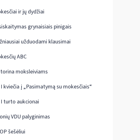
kesčiai ir jų dydžiai
siskaitymas grynaisiais pinigais
žniausiai užduodami klausimai
kesčių ABC
ktorina moksleiviams
I kviečia į „Pasimatymą su mokesčiais“
I turto aukcionai
onių VDU palyginimas
OP šešėliui