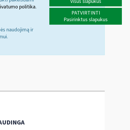
Visus slapukus
ivatumo politika.
PATVIRTINTI
Pasirinktus slapukus
nės naudojimą ir
mui.
AUDINGA