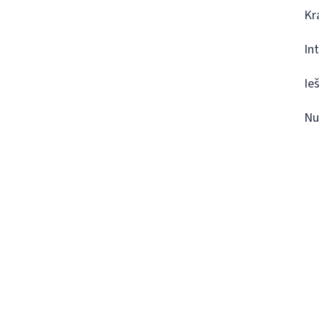
Kr
In
Ie
Nu