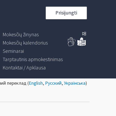
Prisijungti
Mokesčių žinynas
Mokesčių kalendorius
Seminarai
Tarptautinis apmokestinimas
Kontaktai / Apklausa
ний переклад (
English
,
Русский
,
Українська
)