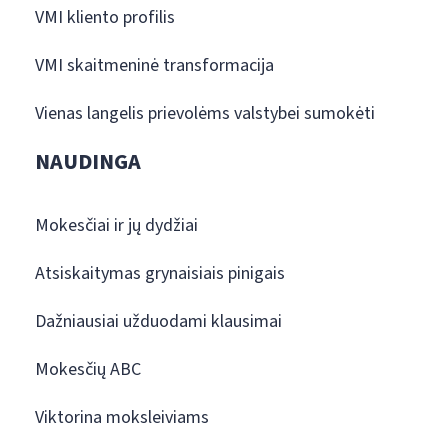
VMI kliento profilis
VMI skaitmeninė transformacija
Vienas langelis prievolėms valstybei sumokėti
NAUDINGA
Mokesčiai ir jų dydžiai
Atsiskaitymas grynaisiais pinigais
Dažniausiai užduodami klausimai
Mokesčių ABC
Viktorina moksleiviams