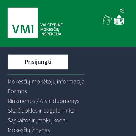
Prisijungti
Mokesčių mokėtojų informacija
Formos
Rinkmenos / Atviri duomenys
Skaičiuoklės ir pagalbininkai
Sąskaitos ir įmokų kodai
Mokesčių žinynas