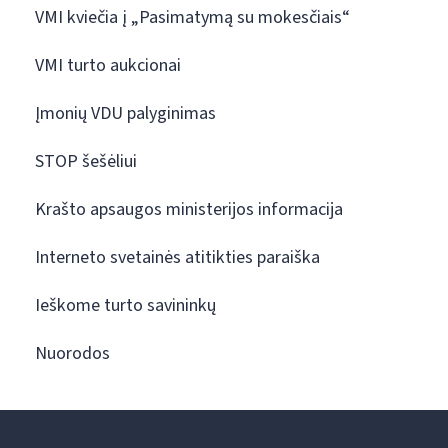
VMI kviečia į „Pasimatymą su mokesčiais“
VMI turto aukcionai
Įmonių VDU palyginimas
STOP šešėliui
Krašto apsaugos ministerijos informacija
Interneto svetainės atitikties paraiška
Ieškome turto savininkų
Nuorodos