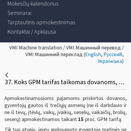
Mokesčių kalendorius
Seminarai
Tarptautinis apmokestinimas
Kontaktai / Apklausa
VMI Machine translation / VMI Машинный перевод /
VMI Машинний переклад (
English
,
Русский
,
Українська
)
37. Koks GPM tarifas taikomas dovanoms, gyventojų gautoms iš trečiųjų asmenų (ne iš darbdavio, nei iš artimųjų)?
Apmokestinamosioms pajamoms priskirtos dovanos,
gyventojų gautos iš trečiųjų asmenų (ne iš darbdavio ir
ne iš tėvų, įtėvių, vaikų, įvaikių, senelių, vaikaičių, brolių,
seserų) apmokestinamos taikant
15
proc. GPM tarifą.
Tik tuo atveju, jeigu apdovanoto gyventojo metinės ne