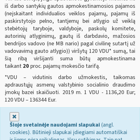
iš darbo santykių gautos apmokestinamosios pajamos
(neįskaitant individualios veiklos pajamų, pajamų iš
paskirstytojo pelno, tantjemų bei atlygio už veiklą
stebėtojų taryboje, valdyboje, paskolų komitete,
autorinių atlyginimų, gautų iš darbdavio, mažosios
bendrijos vadovo (ne MB nario) pagal civilinę sutartį už
vadovavimą gauto atlygio)) viršytų 120 VDU* sumą, tai
šią ribą viršijanti suma būtų apmokestinama
taikant
20
proc. pajamų mokesčio tarifą.
*VDU – vidutinis darbo užmokestis, taikomas
apdraustųjų asmenų valstybinio socialinio draudimo
įmokų bazei skaičiuoti. 2019 m. 1 VDU - 1136,20 Eur;
120 VDU – 136344 Eur.
Uždaryti
Šioje svetainėje naudojami slapukai
(angl.
cookies). Būtinieji slapukai įdiegiami automatiškai
ir jiems nėra reikalingas Jūsų sutikimas. Taip pat