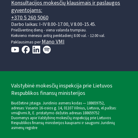
Konsultacijos mokesčių klausimais ir paslaugos
gyventojams:
+370 5 260 5060
Darbo laikas: I-IV 8.00-17.00, V 8.00-15.45.
Prieššventinę dieną - viena valanda trumpiau.
Kiekvieno mėnesio antrą penktadienį 8.00 val. - 12.00 val.
Mano VMI
Paklausimas per
Valstybinė mokesčių inspekcija prie Lietuvos
Respublikos finansų ministerijos
Biudžetinė įstaiga. Juridinio asmens kodas — 188659752,
adresas: Vasario 16-osios g. 14, 01107 Vilnius, Lietuva, el.paštas:
vmi@vmi.lt
, E. pristatymo dėžutės adresas 188659752
Duomenys apie Valstybinę mokesčių inspekciją prie Lietuvos
Respublikos finansų ministerijos kaupiami ir saugomi Juridinių
asmenų registre