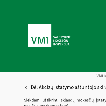
VMI 
Dėl Akcizų įstatymo aštuntojo sk
Siekdami užtikrinti sklandų mokesčių įsta
paaiškinimą (komentarą).