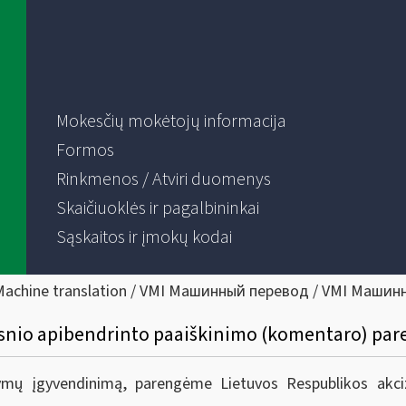
Mokesčių mokėtojų informacija
Formos
Rinkmenos / Atviri duomenys
Skaičiuoklės ir pagalbininkai
Sąskaitos ir įmokų kodai
Machine translation / VMI Машинный перевод / VMI Машин
irsnio apibendrinto paaiškinimo (komentaro) pa
tymų įgyvendinimą, parengėme Lietuvos Respublikos akciz