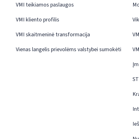
VMI teikiamos paslaugos
Mo
VMI kliento profilis
Vi
VMI skaitmeninė transformacija
VM
Vienas langelis prievolėms valstybei sumokėti
VM
Įm
ST
Kr
In
Ie
Nu