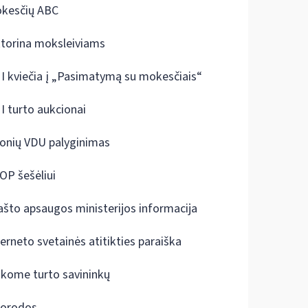
kesčių ABC
ktorina moksleiviams
I kviečia į „Pasimatymą su mokesčiais“
I turto aukcionai
onių VDU palyginimas
OP šešėliui
ašto apsaugos ministerijos informacija
terneto svetainės atitikties paraiška
škome turto savininkų
orodos