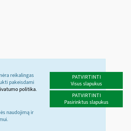
 nėra reikalingas
PATVIRTINTI
aukti pakeisdami
Visus slapukus
ivatumo politika.
PATVIRTINTI
Pasirinktus slapukus
nės naudojimą ir
mui.