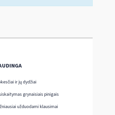
AUDINGA
kesčiai ir jų dydžiai
siskaitymas grynaisiais pinigais
žniausiai užduodami klausimai