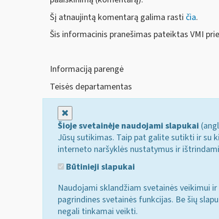
Šį atnaujintą komentarą galima rasti
čia
.
Šis informacinis pranešimas pateiktas VMI pri
Informaciją parengė
Teisės departamentas
Uždaryti
Šioje svetainėje naudojami slapukai
(angl
Jūsų sutikimas. Taip pat galite sutikti ir s
interneto naršyklės nustatymus ir ištrindam
Būtinieji slapukai
Naudojami sklandžiam svetainės veikimui ir 
pagrindines svetainės funkcijas. Be šių slap
negali tinkamai veikti.