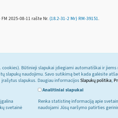
e FM
2025-08-11 rašte Nr.
(18.2-31-2 Mr)
RM-39151
.
. cookies). Būtinieji slapukai įdiegiami automatiškai ir jiems
u kitų slapukų naudojimu. Savo sutikimą bet kada galėsite atš
i įrašytus slapukus. Daugiau informacijos
Slapukų politika
;
Pr
Analitiniai slapukai
įgalina
Renka statistinę informaciją apie svetai
ukų svetainė
naudojami Jūsų naršymo patirties gerini