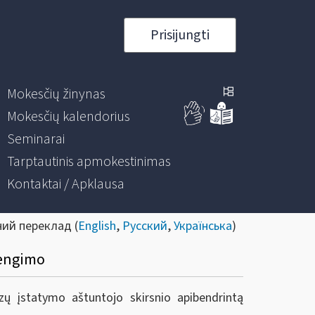
Prisijungti
Mokesčių žinynas
Mokesčių kalendorius
Seminarai
Tarptautinis apmokestinimas
Kontaktai / Apklausa
ний переклад (
English
,
Русский
,
Українська
)
rengimo
ų įstatymo aštuntojo skirsnio apibendrintą