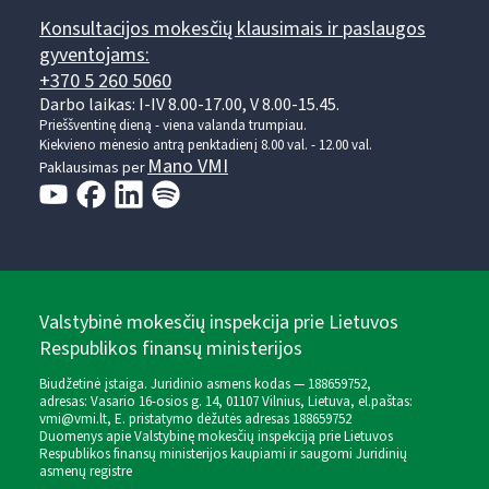
Konsultacijos mokesčių klausimais ir paslaugos
gyventojams:
+370 5 260 5060
Darbo laikas: I-IV 8.00-17.00, V 8.00-15.45.
Prieššventinę dieną - viena valanda trumpiau.
Kiekvieno mėnesio antrą penktadienį 8.00 val. - 12.00 val.
Mano VMI
Paklausimas per
Valstybinė mokesčių inspekcija prie Lietuvos
Respublikos finansų ministerijos
Biudžetinė įstaiga. Juridinio asmens kodas — 188659752,
adresas: Vasario 16-osios g. 14, 01107 Vilnius, Lietuva, el.paštas:
vmi@vmi.lt
, E. pristatymo dėžutės adresas 188659752
Duomenys apie Valstybinę mokesčių inspekciją prie Lietuvos
Respublikos finansų ministerijos kaupiami ir saugomi Juridinių
asmenų registre