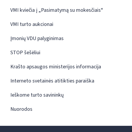
VMI kviečia į „Pasimatymą su mokesčiais“
VMI turto aukcionai
Įmonių VDU palyginimas
STOP šešėliui
Krašto apsaugos ministerijos informacija
Interneto svetainės atitikties paraiška
Ieškome turto savininkų
Nuorodos