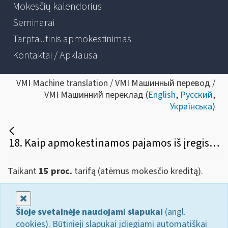
Mokesčių kalendorius
Seminarai
Tarptautinis apmokestinimas
Kontaktai / Apklausa
VMI Machine translation / VMI Машинный перевод /
VMI Машинний переклад (
English
,
Русский
,
Українська
)
18. Kaip apmokestinamos pajamos iš įregistruotos (pagal pažymą vykdomos) individualios veiklos?
Taikant
15 proc.
tarifą (atėmus mokesčio kreditą).
Uždaryti
Šioje svetainėje naudojami slapukai
(angl.
cookies). Būtinieji slapukai įdiegiami automatiškai