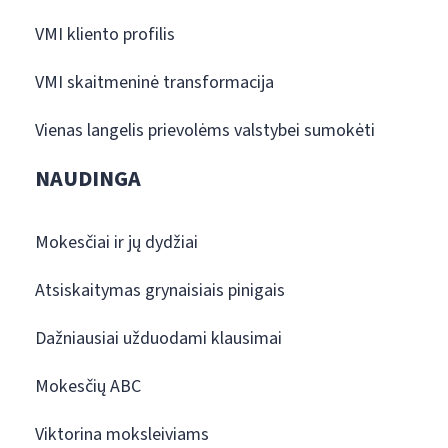
VMI kliento profilis
VMI skaitmeninė transformacija
Vienas langelis prievolėms valstybei sumokėti
NAUDINGA
Mokesčiai ir jų dydžiai
Atsiskaitymas grynaisiais pinigais
Dažniausiai užduodami klausimai
Mokesčių ABC
Viktorina moksleiviams