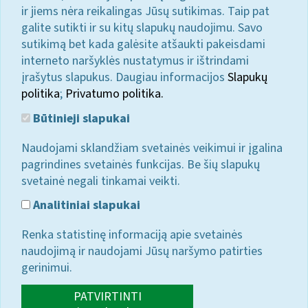
ir jiems nėra reikalingas Jūsų sutikimas. Taip pat
galite sutikti ir su kitų slapukų naudojimu. Savo
sutikimą bet kada galėsite atšaukti pakeisdami
interneto naršyklės nustatymus ir ištrindami
įrašytus slapukus. Daugiau informacijos
Slapukų
politika
;
Privatumo politika.
Būtinieji slapukai
Naudojami sklandžiam svetainės veikimui ir įgalina
pagrindines svetainės funkcijas. Be šių slapukų
svetainė negali tinkamai veikti.
Analitiniai slapukai
Renka statistinę informaciją apie svetainės
naudojimą ir naudojami Jūsų naršymo patirties
gerinimui.
PATVIRTINTI