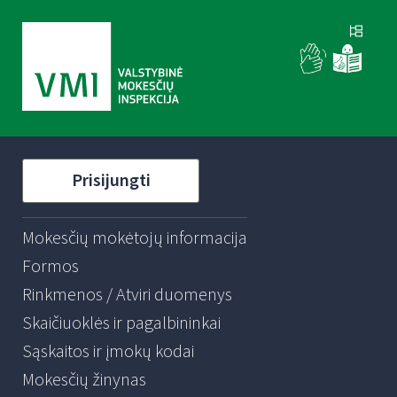
Prisijungti
Mokesčių mokėtojų informacija
Formos
Rinkmenos / Atviri duomenys
Skaičiuoklės ir pagalbininkai
Sąskaitos ir įmokų kodai
Mokesčių žinynas