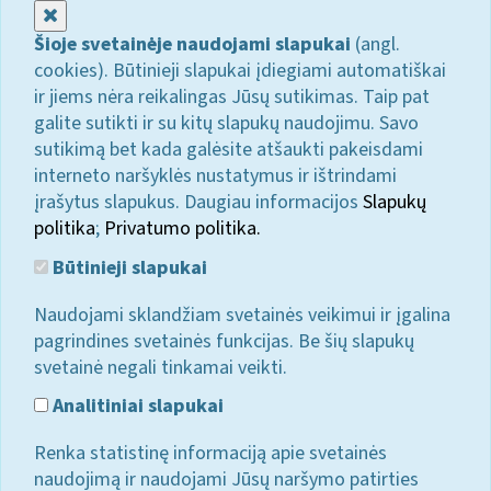
Uždaryti
Šioje svetainėje naudojami slapukai
(angl.
cookies). Būtinieji slapukai įdiegiami automatiškai
ir jiems nėra reikalingas Jūsų sutikimas. Taip pat
galite sutikti ir su kitų slapukų naudojimu. Savo
sutikimą bet kada galėsite atšaukti pakeisdami
interneto naršyklės nustatymus ir ištrindami
įrašytus slapukus. Daugiau informacijos
Slapukų
politika
;
Privatumo politika.
Būtinieji slapukai
Naudojami sklandžiam svetainės veikimui ir įgalina
pagrindines svetainės funkcijas. Be šių slapukų
svetainė negali tinkamai veikti.
Analitiniai slapukai
Renka statistinę informaciją apie svetainės
naudojimą ir naudojami Jūsų naršymo patirties