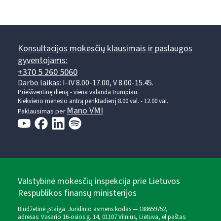
Konsultacijos mokesčių klausimais ir paslaugos
gyventojams:
+370 5 260 5060
Darbo laikas: I-IV 8.00-17.00, V 8.00-15.45.
Prieššventinę dieną - viena valanda trumpiau.
Kiekvieno mėnesio antrą penktadienį 8.00 val. - 12.00 val.
Mano VMI
Paklausimas per
Valstybinė mokesčių inspekcija prie Lietuvos
Respublikos finansų ministerijos
Biudžetinė įstaiga. Juridinio asmens kodas — 188659752,
adresas: Vasario 16-osios g. 14, 01107 Vilnius, Lietuva, el.paštas: