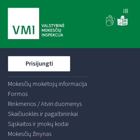
Prisijungti
Mokesčių mokėtojų informacija
Formos
Rinkmenos / Atviri duomenys
Skaičiuoklės ir pagalbininkai
Sąskaitos ir įmokų kodai
Mokesčių žinynas