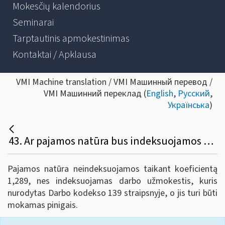
Mokesčių kalendorius
Seminarai
Tarptautinis apmokestinimas
Kontaktai / Apklausa
VMI Machine translation / VMI Машинный перевод /
VMI Машинний переклад (
English
,
Русский
,
Українська
)
43. Ar pajamos natūra bus indeksuojamos pritaikant koeficientą 1,289?
Pajamos natūra neindeksuojamos taikant koeficientą
1,289, nes indeksuojamas darbo užmokestis, kuris
nurodytas Darbo kodekso 139 straipsnyje, o jis turi būti
mokamas pinigais.