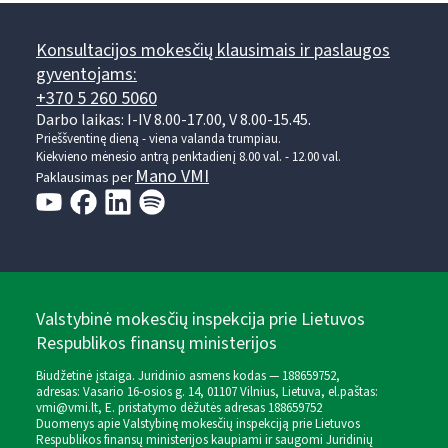
Konsultacijos mokesčių klausimais ir paslaugos
gyventojams:
+370 5 260 5060
Darbo laikas: I-IV 8.00-17.00, V 8.00-15.45.
Prieššventinę dieną - viena valanda trumpiau.
Kiekvieno mėnesio antrą penktadienį 8.00 val. - 12.00 val.
Mano VMI
Paklausimas per
Valstybinė mokesčių inspekcija prie Lietuvos
Respublikos finansų ministerijos
Biudžetinė įstaiga. Juridinio asmens kodas — 188659752,
adresas: Vasario 16-osios g. 14, 01107 Vilnius, Lietuva, el.paštas:
vmi@vmi.lt
, E. pristatymo dėžutės adresas 188659752
Duomenys apie Valstybinę mokesčių inspekciją prie Lietuvos
Respublikos finansų ministerijos kaupiami ir saugomi Juridinių