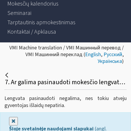
Mokesčių kalendorius
Seminarai
Tarptautinis apmokestinimas
Kontaktai / Apklausa
VMI Machine translation / VMI Машинный перевод /
VMI Машинний переклад (
English
,
Русский
,
Українська
)
7. Ar galima pasinaudoti mokesčio lengvata, jeigu papildomas pensijų įmokas gyventojo naudai moka darbdavys?
Lengvata pasinaudoti negalima, nes tokiu atveju
gyventojas išlaidų nepatiria.
Uždaryti
Šioje svetainėje naudojami slapukai
(angl.