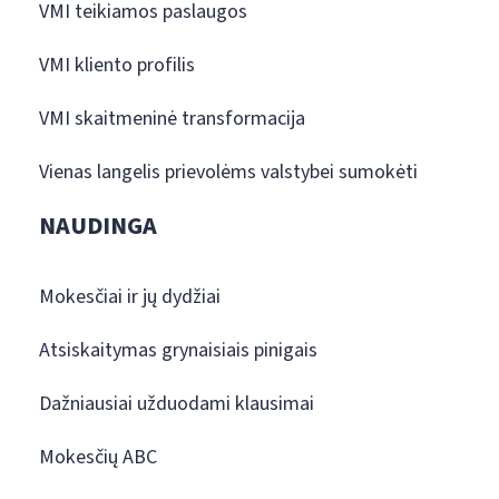
VMI teikiamos paslaugos
VMI kliento profilis
VMI skaitmeninė transformacija
Vienas langelis prievolėms valstybei sumokėti
NAUDINGA
Mokesčiai ir jų dydžiai
Atsiskaitymas grynaisiais pinigais
Dažniausiai užduodami klausimai
Mokesčių ABC