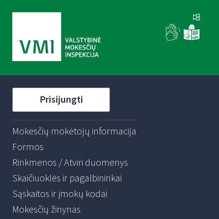
Prisijungti
Mokesčių mokėtojų informacija
Formos
Rinkmenos / Atviri duomenys
Skaičiuoklės ir pagalbininkai
Sąskaitos ir įmokų kodai
Mokesčių žinynas