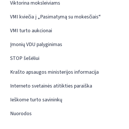
Viktorina moksleiviams
VMI kviečia į „Pasimatymą su mokesčiais“
VMI turto aukcionai
Įmonių VDU palyginimas
STOP šešėliui
Krašto apsaugos ministerijos informacija
Interneto svetainės atitikties paraiška
Ieškome turto savininkų
Nuorodos