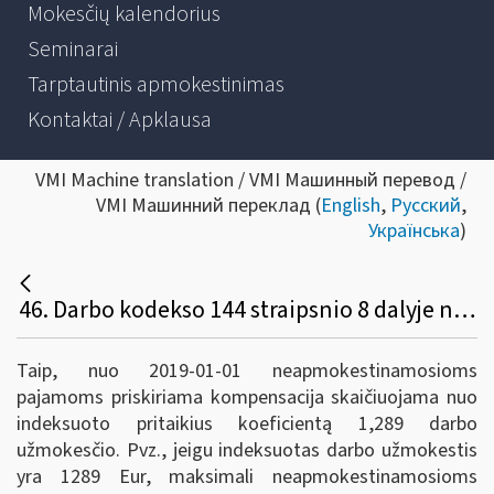
Mokesčių kalendorius
Seminarai
Tarptautinis apmokestinimas
Kontaktai / Apklausa
VMI Machine translation / VMI Машинный перевод /
VMI Машинний переклад (
English
,
Русский
,
Українська
)
46. Darbo kodekso 144 straipsnio 8 dalyje numatyta kompensacija už kilnojamojo pobūdžio arba su kelionėmis ar važiavimu susijusį darbą negali viršyti 50 procentų bazinio (tarifinio) darbo užmokesčio. Ar neapmokestinamosioms pajamoms priskiriama kompensacija bus skaičiuojama nuo indeksuoto bazinio (tarifinio) darbo užmokesčio?
Taip, nuo 2019-01-01 neapmokestinamosioms
pajamoms priskiriama kompensacija skaičiuojama nuo
indeksuoto pritaikius koeficientą 1,289 darbo
užmokesčio. Pvz., jeigu indeksuotas darbo užmokestis
yra 1289 Eur, maksimali neapmokestinamosioms