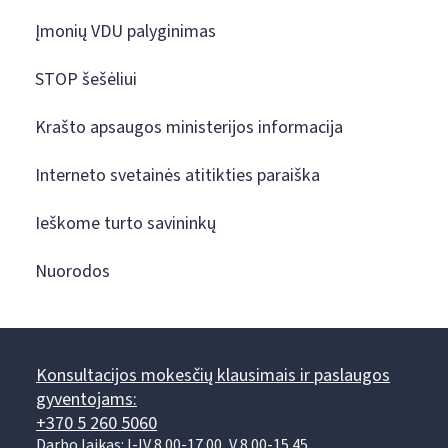
Įmonių VDU palyginimas
STOP šešėliui
Krašto apsaugos ministerijos informacija
Interneto svetainės atitikties paraiška
Ieškome turto savininkų
Nuorodos
Konsultacijos mokesčių klausimais ir paslaugos
gyventojams:
+370 5 260 5060
Darbo laikas: I-IV 8.00-17.00, V 8.00-15.45.