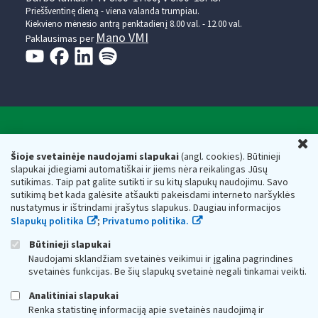
Prieššventinę dieną - viena valanda trumpiau.
Kiekvieno mėnesio antrą penktadienį 8.00 val. - 12.00 val.
Mano VMI
Paklausimas per
Valstybinė mokesčių inspekcija prie Lietuvos
U
Respublikos finansų ministerijos
Šioje svetainėje naudojami slapukai
(angl. cookies). Būtinieji
slapukai įdiegiami automatiškai ir jiems nėra reikalingas Jūsų
Biudžetinė įstaiga. Juridinio asmens kodas — 188659752,
sutikimas. Taip pat galite sutikti ir su kitų slapukų naudojimu. Savo
adresas: Vasario 16-osios g. 14, 01107 Vilnius, Lietuva, el.paštas:
sutikimą bet kada galėsite atšaukti pakeisdami interneto naršyklės
vmi@vmi.lt
, E. pristatymo dėžutės adresas 188659752
nustatymus ir ištrindami įrašytus slapukus. Daugiau informacijos
Duomenys apie Valstybinę mokesčių inspekciją prie Lietuvos
Slapukų politika
;
Privatumo politika.
Respublikos finansų ministerijos kaupiami ir saugomi Juridinių
asmenų registre
Būtinieji slapukai
Naudojami sklandžiam svetainės veikimui ir įgalina pagrindines
svetainės funkcijas. Be šių slapukų svetainė negali tinkamai veikti.
Analitiniai slapukai
Renka statistinę informaciją apie svetainės naudojimą ir