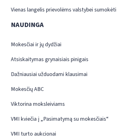
Vienas langelis prievolėms valstybei sumokėti
NAUDINGA
Mokesčiai ir jų dydžiai
Atsiskaitymas grynaisiais pinigais
Dažniausiai užduodami klausimai
Mokesčių ABC
Viktorina moksleiviams
VMI kviečia į „Pasimatymą su mokesčiais“
VMI turto aukcionai