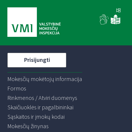
Prisijungti
Mokesčių mokėtojų informacija
Formos
Rinkmenos / Atviri duomenys
Skaičiuoklės ir pagalbininkai
Sąskaitos ir įmokų kodai
Mokesčių žinynas