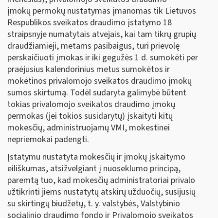
įmokų permokų nustatymas įmanomas tik Lietuvos
Respublikos sveikatos draudimo įstatymo 18
straipsnyje numatytais atvejais, kai tam tikrų grupių
draudžiamieji, metams pasibaigus, turi prievolę
perskaičiuoti įmokas ir iki gegužės 1 d. sumokėti per
praėjusius kalendorinius metus sumokėtos ir
mokėtinos privalomojo sveikatos draudimo įmokų
sumos skirtumą. Todėl sudaryta galimybė būtent
tokias privalomojo sveikatos draudimo įmokų
permokas (jei tokios susidarytų) įskaityti kitų
mokesčių, administruojamų VMI, mokestinei
nepriemokai padengti.
Įstatymu nustatyta mokesčių ir įmokų įskaitymo
eiliškumas, atsižvelgiant į nuoseklumo principą,
paremtą tuo, kad mokesčių administratoriai privalo
užtikrinti jiems nustatytų atskirų užduočių, susijusių
su skirtingų biudžetų, t. y. valstybės, Valstybinio
socialinio draudimo fondo ir Privalomojo sveikatos