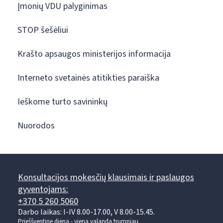
Įmonių VDU palyginimas
STOP šešėliui
Krašto apsaugos ministerijos informacija
Interneto svetainės atitikties paraiška
Ieškome turto savininkų
Nuorodos
Konsultacijos mokesčių klausimais ir paslaugos
gyventojams:
+370 5 260 5060
Darbo laikas: I-IV 8.00-17.00, V 8.00-15.45.
Prieššventinę dieną - viena valanda trumpiau.