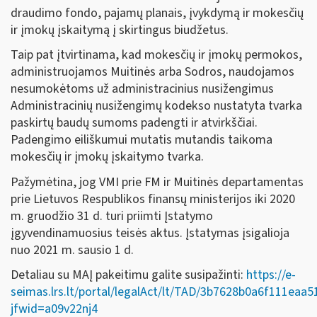
draudimo fondo, pajamų planais, įvykdymą ir mokesčių
ir įmokų įskaitymą į skirtingus biudžetus.
Taip pat įtvirtinama, kad mokesčių ir įmokų permokos,
administruojamos Muitinės arba Sodros, naudojamos
nesumokėtoms už administracinius nusižengimus
Administracinių nusižengimų kodekso nustatyta tvarka
paskirtų baudų sumoms padengti ir atvirkščiai.
Padengimo eiliškumui mutatis mutandis taikoma
mokesčių ir įmokų įskaitymo tvarka.
Pažymėtina, jog VMI prie FM ir Muitinės departamentas
prie Lietuvos Respublikos finansų ministerijos iki 2020
m. gruodžio 31 d. turi priimti Įstatymo
įgyvendinamuosius teisės aktus. Įstatymas įsigalioja
nuo 2021 m. sausio 1 d.
Detaliau su MAĮ pakeitimu galite susipažinti:
https://e-
seimas.lrs.lt/portal/legalAct/lt/TAD/3b7628b0a6f111eaa
jfwid=a09v22nj4