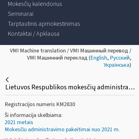
Mokesčių kalendorius
Seminarai
Tarptautinis apmokestinimas
Kontaktai / Apklausa
VMI Machine translation / VMI Машинный перевод /
VMI Машинний переклад (
English
,
Русский
,
Українська
)
Lietuvos Respublikos mokesčių administravimo įstatymo 14 ir 87 straipsnių pakeitimai
Registracijos numeris KM2830
Ši informacija skelbiama:
2021 metais
Mokesčiu administravimo pakeitimai nuo 2021 m.