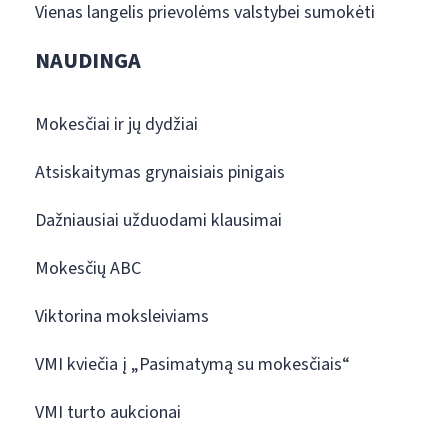
Vienas langelis prievolėms valstybei sumokėti
NAUDINGA
Mokesčiai ir jų dydžiai
Atsiskaitymas grynaisiais pinigais
Dažniausiai užduodami klausimai
Mokesčių ABC
Viktorina moksleiviams
VMI kviečia į „Pasimatymą su mokesčiais“
VMI turto aukcionai