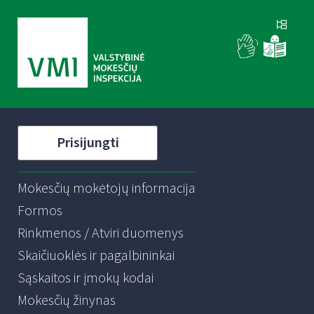
Prisijungti
Mokesčių mokėtojų informacija
Formos
Rinkmenos / Atviri duomenys
Skaičiuoklės ir pagalbininkai
Sąskaitos ir įmokų kodai
Mokesčių žinynas