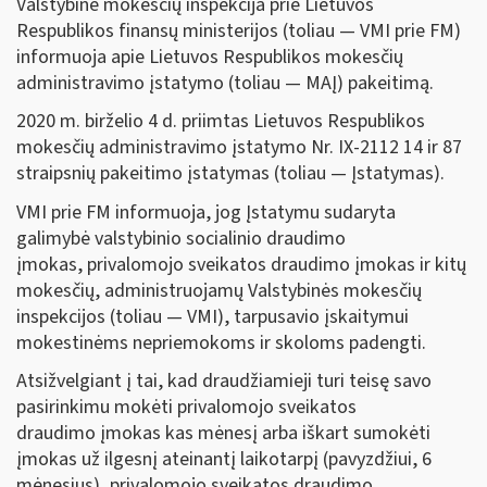
Valstybinė mokesčių inspekcija prie Lietuvos
Respublikos finansų ministerijos (toliau — VMI prie FM)
informuoja apie Lietuvos Respublikos mokesčių
administravimo įstatymo (toliau — MAĮ) pakeitimą.
2020 m. birželio 4 d. priimtas Lietuvos Respublikos
mokesčių administravimo įstatymo Nr. IX-2112 14 ir 87
straipsnių pakeitimo įstatymas (toliau — Įstatymas).
VMI prie FM informuoja, jog Įstatymu sudaryta
galimybė valstybinio socialinio draudimo
įmokas, privalomojo sveikatos draudimo įmokas ir kitų
mokesčių, administruojamų Valstybinės mokesčių
inspekcijos (toliau — VMI), tarpusavio įskaitymui
mokestinėms nepriemokoms ir skoloms padengti.
Atsižvelgiant į tai, kad draudžiamieji turi teisę savo
pasirinkimu mokėti privalomojo sveikatos
draudimo įmokas kas mėnesį arba iškart sumokėti
įmokas už ilgesnį ateinantį laikotarpį (pavyzdžiui, 6
mėnesius), privalomojo sveikatos draudimo