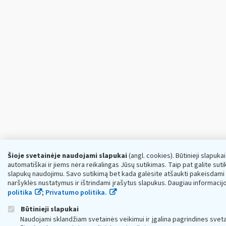
Šioje svetainėje naudojami slapukai
(angl. cookies). Būtinieji slapuka
automatiškai ir jiems nėra reikalingas Jūsų sutikimas. Taip pat galite sutikt
slapukų naudojimu. Savo sutikimą bet kada galėsite atšaukti pakeisdami
naršyklės nustatymus ir ištrindami įrašytus slapukus. Daugiau informacij
politika
;
Privatumo politika.
Būtinieji slapukai
Naudojami sklandžiam svetainės veikimui ir įgalina pagrindines sveta