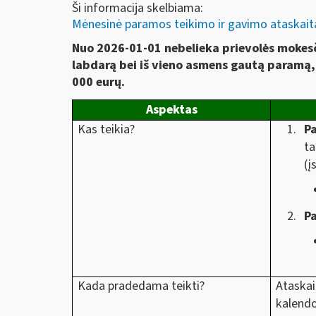
Ši informacija skelbiama:
Mėnesinė paramos teikimo ir gavimo ataskaita
Nuo 2026-01-01 nebelieka prievolės mokesči
labdarą bei iš vieno asmens gautą paramą, 
000 eurų.
Aspektas
Kas teikia?
Pa
ta
(į
P
Kada pradedama teikti?
Ataskai
kalendo