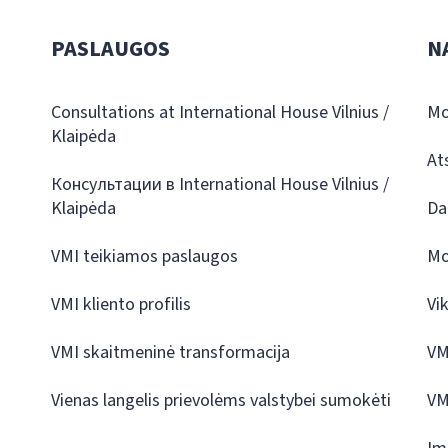
PASLAUGOS
N
Consultations at International House Vilnius /
Mo
Klaipėda
At
Консультации в International House Vilnius /
Klaipėda
Da
VMI teikiamos paslaugos
Mo
VMI kliento profilis
Vi
VMI skaitmeninė transformacija
VM
Vienas langelis prievolėms valstybei sumokėti
VM