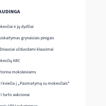
AUDINGA
kesčiai ir jų dydžiai
siskaitymas grynaisiais pinigais
žniausiai užduodami klausimai
kesčių ABC
ktorina moksleiviams
I kviečia į „Pasimatymą su mokesčiais“
I turto aukcionai