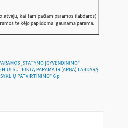
.
uo atveju, kai tam pačiam paramos (labdaros)
 paramos teikėjo papildomai gaunama parama.
IR PARAMOS ĮSTATYMO ĮGYVENDINIMO“
SMENIUI SUTEIKTĄ PARAMĄ IR (ARBA) LABDARĄ
SYKLIŲ PATVIRTINIMO“ 6 p.