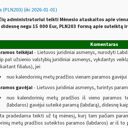
 (PLN203) (iki 2026-01-01)
ų administratoriui teikti Mėnesio ataskaitos apie vien
didesnę negu 15 000 Eur, PLN203 formą apie suteiktą ir
Komentaras
ramos teikėjai
- Lietuvos juridiniai asmenys, nurodyti Labd
ip pat užsienio valstybių juridiniai asmenys, vykdantys veikl
skaitant filialus), jei:
nuo kalendorinių metų pradžios vienam paramos gavėjui 
aramos gavėjai
- Lietuvos juridiniai asmenys, turintys param
nuo kalendorinių metų pradžios iš vieno paramos 
(labdaros) gavėjui suteikė paramą (labdarą), didesnę kaip
ta pradedama teikti už tą mėnesį, kurį tam pačiam param
rinių metų pradžios suteiktos paramos (labdaros) ar iš to 