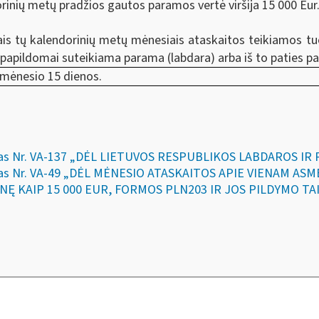
rinių metų pradžios gautos paramos vertė viršija 15 000 Eur
ais tų kalendorinių metų mėnesiais ataskaitos teikiamos t
 papildomai suteikiama parama (labdara) arba iš to paties
o mėnesio 15 dienos.
akymas Nr. VA-137 „DĖL LIETUVOS RESPUBLIKOS LABDAROS 
kymas Nr. VA-49 „DĖL MĖNESIO ATASKAITOS APIE VIENAM A
NĘ KAIP 15 000 EUR, FORMOS PLN203 IR JOS PILDYMO TAI