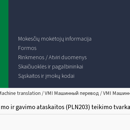
Mokesčių mokėtojų informacija
Formos
Rinkmenos / Atviri duomenys
Skaičiuoklės ir pagalbininkai
Sąskaitos ir įmokų kodai
Machine translation / VMI Машинный перевод / VMI Машин
mo ir gavimo ataskaitos (PLN203) teikimo tvarka 