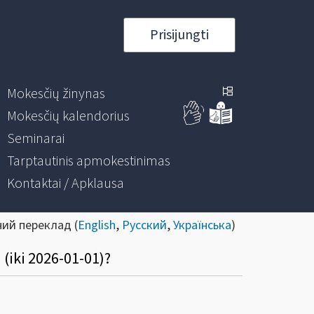
Prisijungti
Mokesčių žinynas
Mokesčių kalendorius
Seminarai
Tarptautinis apmokestinimas
Kontaktai / Apklausa
ний переклад (
English
,
Русский
,
Українська
)
(iki 2026-01-01)?