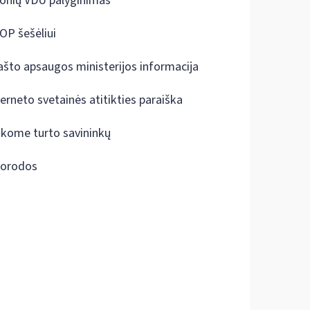
onių VDU palyginimas
OP šešėliui
ašto apsaugos ministerijos informacija
terneto svetainės atitikties paraiška
škome turto savininkų
orodos