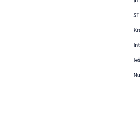
Įm
ST
Kr
In
Ie
Nu