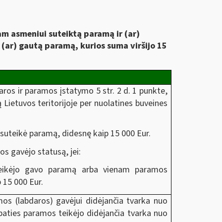
am asmeniui suteiktą paramą ir (ar)
 (ar) gautą paramą, kurios suma viršijo 15
aros ir paramos įstatymo 5 str. 2 d. 1 punkte,
ą Lietuvos teritorijoje per nuolatines buveines
suteikė paramą, didesnę kaip 15 000 Eur.
os gavėjo statusą, jei:
teikėjo gavo paramą arba vienam paramos
 15 000 Eur.
os (labdaros) gavėjui didėjančia tvarka nuo
paties paramos teikėjo didėjančia tvarka nuo