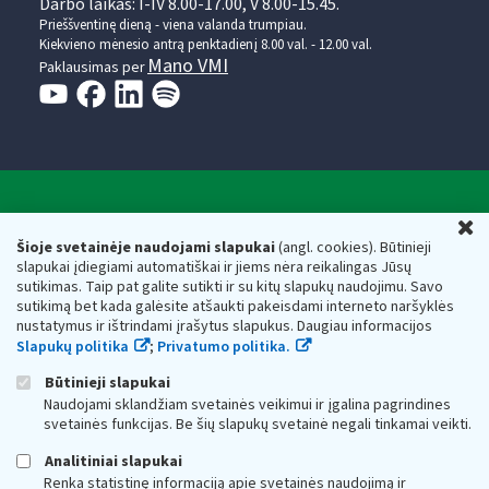
Darbo laikas: I-IV 8.00-17.00, V 8.00-15.45.
Prieššventinę dieną - viena valanda trumpiau.
Kiekvieno mėnesio antrą penktadienį 8.00 val. - 12.00 val.
Mano VMI
Paklausimas per
Valstybinė mokesčių inspekcija prie Lietuvos
U
Respublikos finansų ministerijos
Šioje svetainėje naudojami slapukai
(angl. cookies). Būtinieji
slapukai įdiegiami automatiškai ir jiems nėra reikalingas Jūsų
Biudžetinė įstaiga. Juridinio asmens kodas — 188659752,
sutikimas. Taip pat galite sutikti ir su kitų slapukų naudojimu. Savo
adresas: Vasario 16-osios g. 14, 01107 Vilnius, Lietuva, el.paštas:
sutikimą bet kada galėsite atšaukti pakeisdami interneto naršyklės
vmi@vmi.lt
, E. pristatymo dėžutės adresas 188659752
nustatymus ir ištrindami įrašytus slapukus. Daugiau informacijos
Duomenys apie Valstybinę mokesčių inspekciją prie Lietuvos
Slapukų politika
;
Privatumo politika.
Respublikos finansų ministerijos kaupiami ir saugomi Juridinių
asmenų registre
Būtinieji slapukai
Naudojami sklandžiam svetainės veikimui ir įgalina pagrindines
svetainės funkcijas. Be šių slapukų svetainė negali tinkamai veikti.
Analitiniai slapukai
Renka statistinę informaciją apie svetainės naudojimą ir