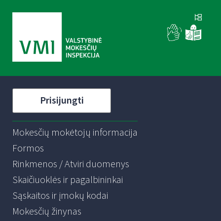
Prisijungti
Mokesčių mokėtojų informacija
Formos
Rinkmenos / Atviri duomenys
Skaičiuoklės ir pagalbininkai
Sąskaitos ir įmokų kodai
Mokesčių žinynas