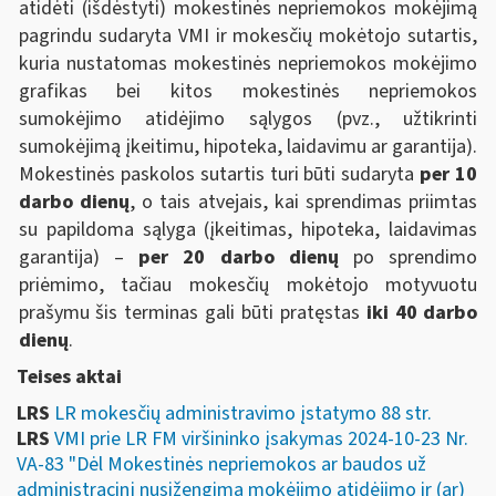
atidėti (išdėstyti) mokestinės nepriemokos mokėjimą
pagrindu sudaryta VMI ir mokesčių mokėtojo sutartis,
kuria nustatomas mokestinės nepriemokos mokėjimo
grafikas bei kitos mokestinės nepriemokos
sumokėjimo atidėjimo sąlygos (pvz., užtikrinti
sumokėjimą įkeitimu, hipoteka, laidavimu ar garantija).
Mokestinės paskolos sutartis turi būti sudaryta
per 10
darbo dienų
, o tais atvejais, kai sprendimas priimtas
su papildoma sąlyga (įkeitimas, hipoteka, laidavimas
garantija) –
per 20 darbo dienų
po sprendimo
priėmimo, tačiau mokesčių mokėtojo motyvuotu
prašymu šis terminas gali būti pratęstas
iki 40 darbo
dienų
.
Teises aktai
LRS
LR mokesčių administravimo įstatymo 88 str.
LRS
VMI prie LR FM viršininko įsakymas 2024-10-23 Nr.
VA-83 "Dėl Mokestinės nepriemokos ar baudos už
administracinį nusižengimą mokėjimo atidėjimo ir (ar)