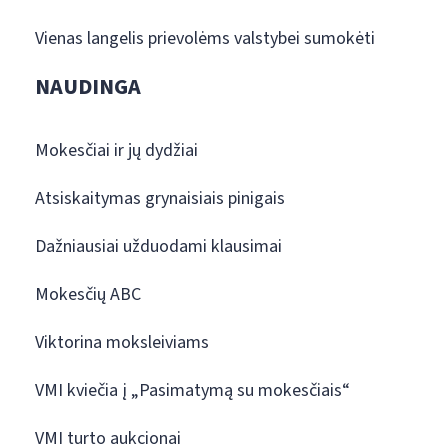
Vienas langelis prievolėms valstybei sumokėti
NAUDINGA
Mokesčiai ir jų dydžiai
Atsiskaitymas grynaisiais pinigais
Dažniausiai užduodami klausimai
Mokesčių ABC
Viktorina moksleiviams
VMI kviečia į „Pasimatymą su mokesčiais“
VMI turto aukcionai