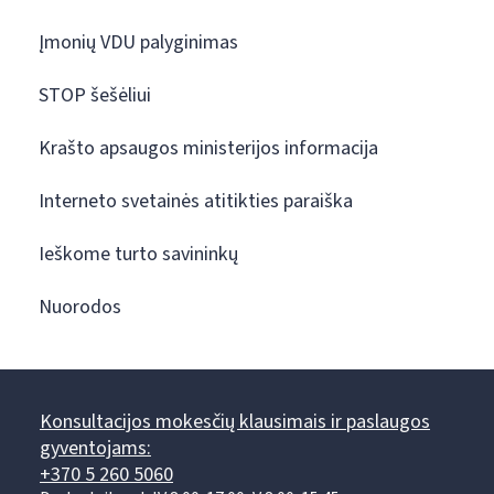
Įmonių VDU palyginimas
STOP šešėliui
Krašto apsaugos ministerijos informacija
Interneto svetainės atitikties paraiška
Ieškome turto savininkų
Nuorodos
Konsultacijos mokesčių klausimais ir paslaugos
gyventojams:
+370 5 260 5060