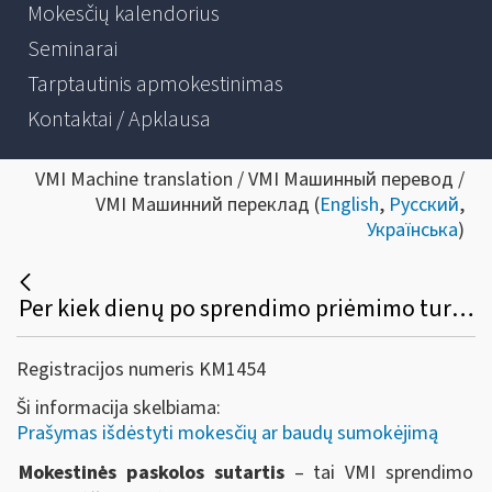
Mokesčių kalendorius
Seminarai
Tarptautinis apmokestinimas
Kontaktai / Apklausa
VMI Machine translation / VMI Машинный перевод /
VMI Машинний переклад (
English
,
Русский
,
Українська
)
Per kiek dienų po sprendimo priėmimo turi būti sudaryta mokestinės paskolos sutartis ir patvirtintas mokėjimo grafikas?
Registracijos numeris KM1454
Ši informacija skelbiama:
Prašymas išdėstyti mokesčių ar baudų sumokėjimą
Mokestinės paskolos sutartis
– tai VMI sprendimo