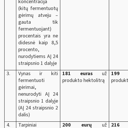
koncentracija
(kitų fermentuotų
gėrimų atveju –
gauta tik
fermentuojant)
procentais yra ne
didesnė kaip 8,5
procento,
nurodytiems AĮ 24
straipsnio 1 dalyje
3.
Vynas ir kiti
181
euras
už
199 e
fermentuoti
produkto hektolitrą
produkt
gėrimai,
nenurodyti AĮ 24
straipsnio 1 dalyje
(AĮ 24 straipsnio 2
dalis)
4.
Tarpiniai
200
eurų
už
216 