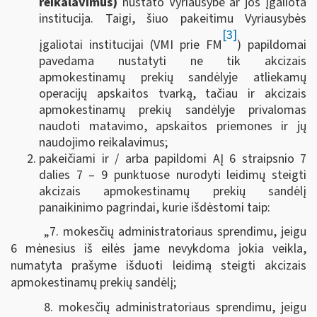
reikalavimus)
nustato Vyriausybė ar jos įgaliota
institucija. Taigi, šiuo pakeitimu Vyriausybės
[3]
įgaliotai institucijai (VMI prie FM
) papildomai
pavedama nustatyti ne tik akcizais
apmokestinamų prekių sandėlyje atliekamų
operacijų apskaitos tvarką, tačiau ir akcizais
apmokestinamų prekių sandėlyje privalomas
naudoti matavimo, apskaitos priemones ir jų
naudojimo reikalavimus;
pakeičiami ir / arba papildomi AĮ 6 straipsnio 7
dalies 7 – 9 punktuose nurodyti leidimų steigti
akcizais apmokestinamų prekių sandėlį
panaikinimo pagrindai, kurie išdėstomi taip:
„7. mokesčių administratoriaus sprendimu, jeigu
6 mėnesius iš eilės jame nevykdoma jokia veikla,
numatyta prašyme išduoti leidimą steigti akcizais
apmokestinamų prekių sandėlį;
8. mokesčių administratoriaus sprendimu, jeigu