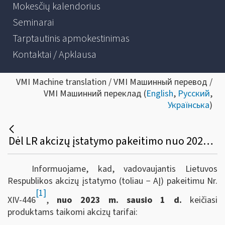
Mokesčių kalendorius
Seminarai
Tarptautinis apmokestinimas
Kontaktai / Apklausa
VMI Machine translation / VMI Машинный перевод /
VMI Машинний переклад (
English
,
Русский
,
Українська
)
Dėl LR akcizų įstatymo pakeitimo nuo 2023 m. sausio 1 d.
Informuojame, kad, vadovaujantis Lietuvos
Respublikos akcizų įstatymo (toliau − AĮ) pakeitimu Nr.
[1]
XIV-446
,
nuo 2023 m. sausio 1 d.
keičiasi
produktams taikomi akcizų tarifai: