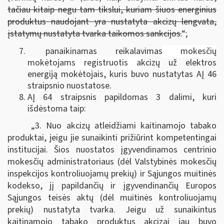
tačiau kitaip negu tam tikslui, kuriam šiuos energinius
produktus naudojant yra nustatyta akcizų lengvata,
įstatymų nustatyta tvarka taikomos sankcijos.
“;
panaikinamas reikalavimas
mokesčių
mokėtojams registruotis a
kcizų už elektros
energiją mokėtojais, kuris buvo nustatytas AĮ 46
straipsnio nuostatose.
AĮ 64 straipsnis papildomas 3 dalimi, kuri
išdėstoma taip:
„3. Nuo akcizų atleidžiami kaitinamojo tabako
produktai, jeigu jie sunaikinti prižiūrint kompetentingai
institucijai. Šios nuostatos įgyvendinamos centrinio
mokesčių administratoriaus (dėl Valstybinės mokesčių
inspekcijos kontroliuojamų prekių) ir Sąjungos muitinės
kodekso, jį papildančių ir įgyvendinančių Europos
Sąjungos teisės aktų (dėl muitinės kontroliuojamų
prekių) nustatyta tvarka. Jeigu už sunaikintus
kaitinamojo tabako produktus akcizai jau buvo