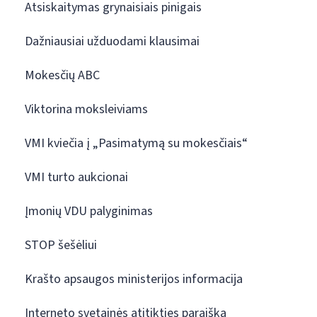
Atsiskaitymas grynaisiais pinigais
Dažniausiai užduodami klausimai
Mokesčių ABC
Viktorina moksleiviams
VMI kviečia į „Pasimatymą su mokesčiais“
VMI turto aukcionai
Įmonių VDU palyginimas
STOP šešėliui
Krašto apsaugos ministerijos informacija
Interneto svetainės atitikties paraiška