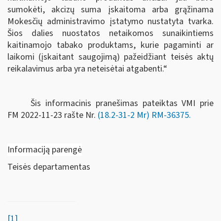
sumokėti, akcizų suma įskaitoma arba grąžinama
Mokesčių administravimo įstatymo nustatyta tvarka.
Šios dalies nuostatos netaikomos sunaikintiems
kaitinamojo tabako produktams, kurie pagaminti ar
laikomi (įskaitant saugojimą) pažeidžiant teisės aktų
reikalavimus arba yra neteisėtai atgabenti.“
Šis informacinis pranešimas pateiktas VMI prie
FM
2022-11-23 rašte Nr.
(18.2-31-2 Mr) RM-36375
.
Informaciją parengė
Teisės departamentas
[1]