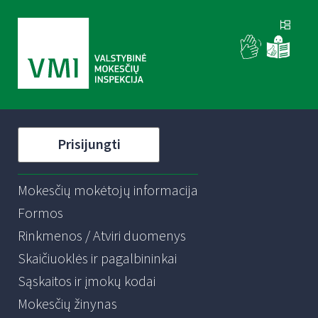
Prisijungti
Mokesčių mokėtojų informacija
Formos
Rinkmenos / Atviri duomenys
Skaičiuoklės ir pagalbininkai
Sąskaitos ir įmokų kodai
Mokesčių žinynas