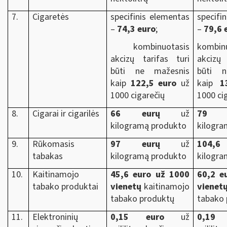
7.
Cigaretės
specifinis elementas
specifi
–
74,3 euro
;
–
79,6 
kombinuotasis
kombin
akcizų tarifas turi
akcizų 
būti ne mažesnis
būti n
kaip
122,5 euro
už
kaip
1
1000 cigarečių
1000 ci
8.
Cigarai ir cigarilės
66 eurų
už
79 e
kilogramą produkto
kilogra
9.
Rūkomasis
97 eurų
už
104,6
tabakas
kilogramą produkto
kilogra
10.
Kaitinamojo
45,6 euro už 1000
60,2 e
tabako produktai
vienetų
kaitinamojo
vienet
tabako produktų
tabako 
11.
Elektroninių
0,15 euro
už
0,19 