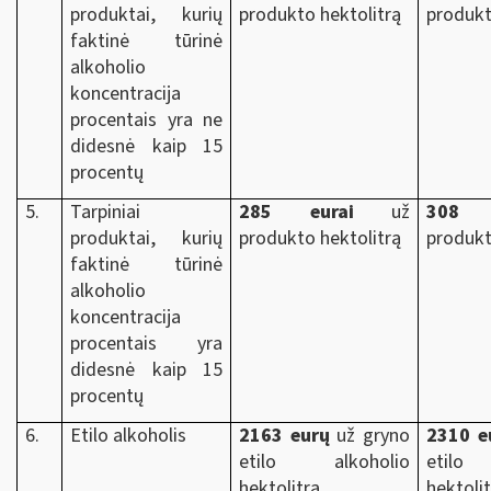
produktai, kurių
produkto hektolitrą
produkt
faktinė tūrinė
alkoholio
koncentracija
procentais yra ne
didesnė kaip 15
procentų
5.
Tarpiniai
285 eurai
už
308 e
produktai, kurių
produkto hektolitrą
produkt
faktinė tūrinė
alkoholio
koncentracija
procentais yra
didesnė kaip 15
procentų
6.
Etilo alkoholis
2163 eurų
už gryno
2310 e
etilo alkoholio
etilo
hektolitrą
hektoli