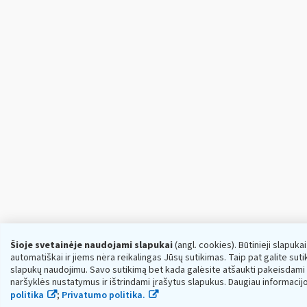
Šioje svetainėje naudojami slapukai
(angl. cookies). Būtinieji slapuka
automatiškai ir jiems nėra reikalingas Jūsų sutikimas. Taip pat galite sutikt
slapukų naudojimu. Savo sutikimą bet kada galėsite atšaukti pakeisdami
naršyklės nustatymus ir ištrindami įrašytus slapukus. Daugiau informacij
politika
;
Privatumo politika.