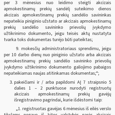
per 3 mėnesius nuo leidimo steigti akcizais
apmokestinamų prekių sandėlį suteikimo dienos
akcizais apmokestinamų prekių sandėlio savininkas
nepateikia piniginio užstato ar akcizais apmokestinamų
prekių sandėlio savininko prievolių įvykdymo
užtikrinimo dokumento, jeigu teisės aktų nustatyta
tvarka toks dokumentas turėjo būti pateiktas;
9. mokesčių administratoriaus sprendimu, jeigu
per 10 darbo dienų nuo piniginio užstato arba akcizais
apmokestinamų prekių sandėlio savininko prievolių
įvykdymo užtikrinimo dokumento galiojimo pabaigos
nepateikiamas naujas atitinkamas dokumentas;“;
pakeičiami ir / arba papildomi AĮ 7 straipsnio 5
dalies 1 – 2 punktuose nurodyti registruotų
akcizais apmokestinamų prekių gavėjų
išregistravimo pagrindai, kurie išdėstomi taip:
„1. registruotas gavėjas 6 mėnesius iš eilės verslo
tikslams negavo iš kitos valstybės narės akcizais