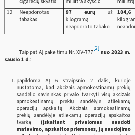
cigarečių skystis
mililitrą skysčio
mililitr
12.
Neapdorotas
97 eurų
už
104,6
tabakas
kilogramą
kilogr
neapdoroto tabako
neapdo
[2]
Taip pat AĮ pakeitimu Nr. XIV-777
nuo 2023 m.
sausio 1 d
.:
papildoma AĮ 6 straipsnio 2 dalis, kurioje
nustatoma, kad akcizais apmokestinamų prekių
sandėlio savininkas privalo tvarkyti visų akcizais
apmokestinamų prekių sandėlyje atliekamų
operacijų apskaitą. Akcizais apmokestinamų
prekių sandėlyje atliekamų operacijų apskaitos
tvarką
(įskaitant privalomas naudoti
matavimo, apskaitos priemones, jų naudojimo