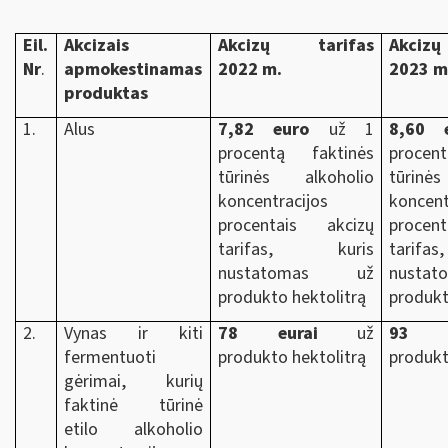
Eil.
Akcizais
Akcizų tarifas
Akcizų
Nr
.
apmokestinamas
2022 m.
2023 m.
produktas
1.
Alus
7,82 euro
už 1
8,60 
procentą faktinės
procen
tūrinės alkoholio
tūrinė
koncentracijos
koncent
procentais akcizų
procen
tarifas, kuris
tarif
nustatomas už
nust
produkto hektolitrą
produkt
2.
Vynas ir kiti
78 eurai
už
93 e
fermentuoti
produkto hektolitrą
produkt
gėrimai, kurių
faktinė tūrinė
etilo alkoholio