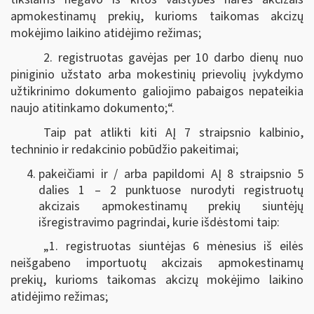
apmokestinamų prekių, kurioms taikomas akcizų
mokėjimo laikino atidėjimo režimas;
2. registruotas gavėjas per 10 darbo dienų nuo
piniginio užstato arba mokestinių prievolių įvykdymo
užtikrinimo dokumento galiojimo pabaigos nepateikia
naujo atitinkamo dokumento;“.
Taip pat atlikti kiti AĮ 7 straipsnio kalbinio,
techninio ir redakcinio pobūdžio pakeitimai;
pakeičiami ir / arba papildomi AĮ 8 straipsnio 5
dalies 1 – 2 punktuose nurodyti registruotų
akcizais apmokestinamų prekių siuntėjų
išregistravimo pagrindai, kurie išdėstomi taip:
„1. registruotas siuntėjas 6 mėnesius iš eilės
neišgabeno importuotų akcizais apmokestinamų
prekių, kurioms taikomas akcizų mokėjimo laikino
atidėjimo režimas;