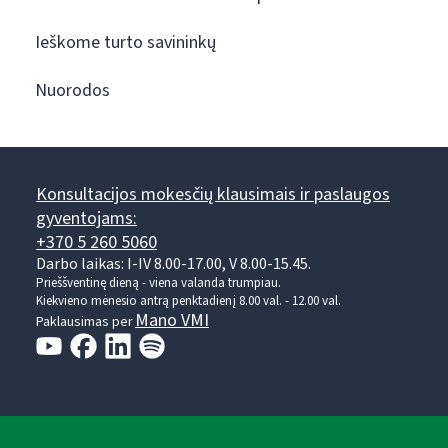
Ieškome turto savininkų
Nuorodos
Konsultacijos mokesčių klausimais ir paslaugos
gyventojams:
+370 5 260 5060
Darbo laikas: I-IV 8.00-17.00, V 8.00-15.45.
Prieššventinę dieną - viena valanda trumpiau.
Kiekvieno mėnesio antrą penktadienį 8.00 val. - 12.00 val.
Mano VMI
Paklausimas per