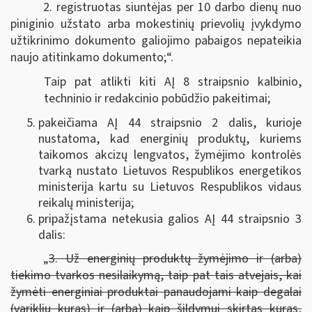
2. registruotas siuntėjas per 10 darbo dienų nuo
piniginio užstato arba mokestinių prievolių įvykdymo
užtikrinimo dokumento galiojimo pabaigos nepateikia
naujo atitinkamo dokumento;“.
Taip pat atlikti kiti AĮ 8 straipsnio kalbinio,
techninio ir redakcinio pobūdžio pakeitimai;
pakeičiama AĮ 44 straipsnio 2 dalis, kurioje
nustatoma, kad energinių produktų, kuriems
taikomos akcizų lengvatos, žymėjimo kontrolės
tvarką nustato Lietuvos Respublikos energetikos
ministerija kartu su Lietuvos Respublikos vidaus
reikalų ministerija;
pripažįstama netekusia galios AĮ 44 straipsnio 3
dalis:
„
3. Už energinių produktų žymėjimo ir (arba)
tiekimo tvarkos nesilaikymą, taip pat tais atvejais, kai
žymėti energiniai produktai panaudojami kaip degalai
(variklių kuras) ir (arba) kaip šildymui skirtas kuras,