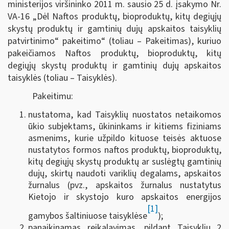
ministerijos viršininko 2011 m. sausio 25 d. įsakymo Nr.
VA-16 „Dėl Naftos produktų, bioproduktų, kitų degiųjų
skystų produktų ir gamtinių dujų apskaitos taisyklių
patvirtinimo“ pakeitimo“ (toliau – Pakeitimas), kuriuo
pakeičiamos Naftos produktų, bioproduktų, kitų
degiųjų skystų produktų ir gamtinių dujų apskaitos
taisyklės (toliau – Taisyklės).
Pakeitimu:
nustatoma, kad Taisyklių nuostatos netaikomos
ūkio subjektams, ūkininkams ir kitiems fiziniams
asmenims, kurie užpildo kituose teisės aktuose
nustatytos formos naftos produktų, bioproduktų,
kitų degiųjų skystų produktų ar suslėgtų gamtinių
dujų, skirtų naudoti variklių degalams, apskaitos
žurnalus (pvz., apskaitos žurnalus nustatytus
Kietojo ir skystojo kuro apskaitos energijos
[1]
gamybos šaltiniuose taisyklėse
);
panaikinamas reikalavimas, pildant Taisyklių 2