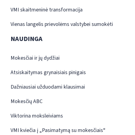
VMI skaitmeninė transformacija
Vienas langelis prievolėms valstybei sumokėti
NAUDINGA
Mokesčiai ir jų dydžiai
Atsiskaitymas grynaisiais pinigais
Dažniausiai užduodami klausimai
Mokesčių ABC
Viktorina moksleiviams
VMI kviečia į „Pasimatymą su mokesčiais“