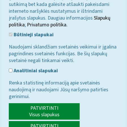
sutikimą bet kada galėsite atšaukti pakeisdami
interneto naršyklės nustatymus ir ištrindami
įrašytus slapukus. Daugiau informacijos
Slapukų
politika
;
Privatumo politika.
Būtinieji slapukai
Naudojami sklandžiam svetainės veikimui ir įgalina
pagrindines svetainės funkcijas. Be šių slapukų
svetainė negali tinkamai veikti.
Analitiniai slapukai
Renka statistinę informaciją apie svetainės
naudojimą ir naudojami Jūsų naršymo patirties
gerinimui.
PATVIRTINTI
Visus slapukus
PATVIRTINTI