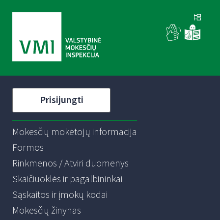
Prisijungti
Mokesčių mokėtojų informacija
Formos
Rinkmenos / Atviri duomenys
Skaičiuoklės ir pagalbininkai
Sąskaitos ir įmokų kodai
Mokesčių žinynas