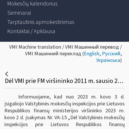
Mokesčių kalendorius
Seminarai
Tarptautinis apmokestinimas
Kontaktai / Apklausa
VMI Machine translation / VMI Машинный перевод /
VMI Машинний переклад (
English
,
Русский
,
Українська
)
Dėl VMI prie FM viršininko 2011 m. sausio 25 d. įsakymo VA-16 pakeitimo
Informuojame, kad nuo 2023 m. kovo 3 d.
įsigaliojo Valstybinės mokesčių inspekcijos prie Lietuvos
Respublikos finansų ministerijos viršininko 2023 m.
kovo 2 d. įsakymas Nr. VA-15 „Dėl Valstybinės mokesčių
inspekcijos prie Lietuvos Respublikos finansų