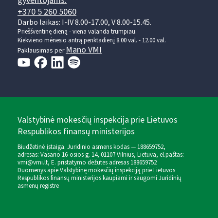
gyventojams:
+370 5 260 5060
Darbo laikas: I-IV 8.00-17.00, V 8.00-15.45.
Prieššventinę dieną - viena valanda trumpiau.
Kiekvieno mėnesio antrą penktadienį 8.00 val. - 12.00 val.
Mano VMI
Paklausimas per
Valstybinė mokesčių inspekcija prie Lietuvos
Respublikos finansų ministerijos
Biudžetinė įstaiga. Juridinio asmens kodas — 188659752,
adresas: Vasario 16-osios g. 14, 01107 Vilnius, Lietuva, el.paštas:
vmi@vmi.lt
, E. pristatymo dėžutės adresas 188659752
Duomenys apie Valstybinę mokesčių inspekciją prie Lietuvos
Respublikos finansų ministerijos kaupiami ir saugomi Juridinių
asmenų registre