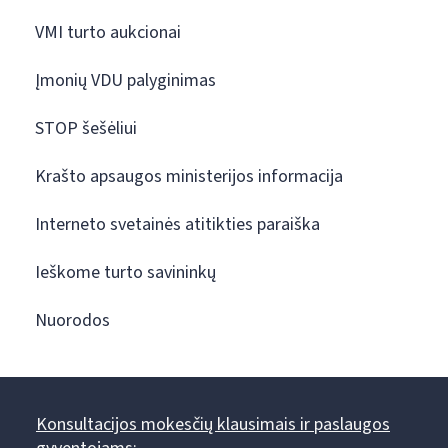
VMI turto aukcionai
Įmonių VDU palyginimas
STOP šešėliui
Krašto apsaugos ministerijos informacija
Interneto svetainės atitikties paraiška
Ieškome turto savininkų
Nuorodos
Konsultacijos mokesčių klausimais ir paslaugos