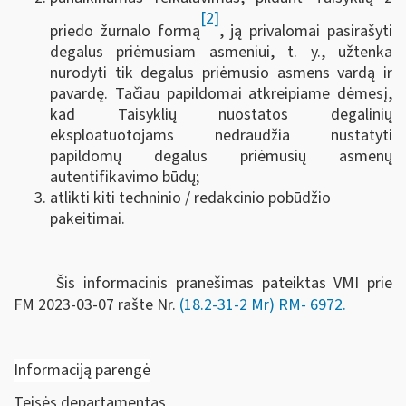
[2]
priedo žurnalo formą
, ją privalomai pasirašyti
degalus priėmusiam asmeniui, t. y., užtenka
nurodyti tik degalus priėmusio asmens vardą ir
pavardę. Tačiau papildomai atkreipiame dėmesį,
kad Taisyklių nuostatos degalinių
eksploatuotojams nedraudžia nustatyti
papildomų degalus priėmusių asmenų
autentifikavimo būdų;
atlikti kiti techninio / redakcinio pobūdžio
pakeitimai.
Šis informacinis pranešimas pateiktas VMI prie
FM
2023-03-07 rašte Nr.
(18.2-31-2 Mr) RM-
6972
.
Informaciją parengė
Teisės departamentas