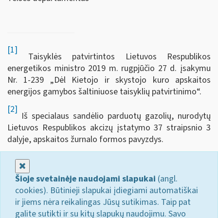
[1]
Taisyklės patvirtintos Lietuvos Respublikos
energetikos ministro 2019 m. rugpjūčio 27 d. įsakymu
Nr. 1-239 „Dėl Kietojo ir skystojo kuro apskaitos
energijos gamybos šaltiniuose taisyklių patvirtinimo“.
[2]
Iš specialaus sandėlio parduotų gazolių, nurodytų
Lietuvos Respublikos akcizų įstatymo 37 straipsnio 3
dalyje, apskaitos žurnalo formos pavyzdys.
Uždaryti
Šioje svetainėje naudojami slapukai
(angl.
cookies). Būtinieji slapukai įdiegiami automatiškai
ir jiems nėra reikalingas Jūsų sutikimas. Taip pat
galite sutikti ir su kitų slapukų naudojimu. Savo