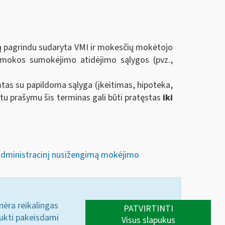
ą pagrindu sudaryta VMI ir mokesčių mokėtojo
emokos sumokėjimo atidėjimo sąlygos (pvz.,
imtas su papildoma sąlyga (įkeitimas, hipoteka,
 prašymu šis terminas gali būti pratęstas
iki
 administracinį nusižengimą mokėjimo
 nėra reikalingas
PATVIRTINTI
aukti pakeisdami
Visus slapukus