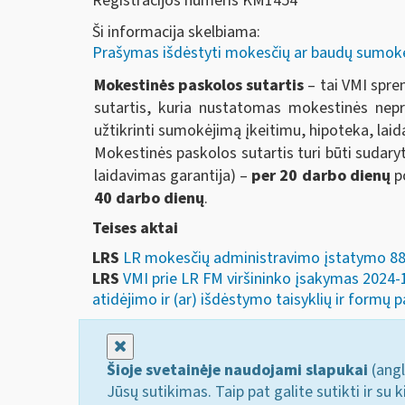
Registracijos numeris KM1454
Ši informacija skelbiama:
Prašymas išdėstyti mokesčių ar baudų sumok
Mokestinės paskolos sutartis
– tai VMI spre
sutartis, kuria nustatomas mokestinės nep
užtikrinti sumokėjimą įkeitimu, hipoteka, laid
Mokestinės paskolos sutartis turi būti sudar
laidavimas garantija) –
per 20 darbo dienų
po
40 darbo dienų
.
Teises aktai
LRS
LR mokesčių administravimo įstatymo 88 
LRS
VMI prie LR FM viršininko įsakymas 2024
atidėjimo ir (ar) išdėstymo taisyklių ir formų p
Uždaryti
Šioje svetainėje naudojami slapukai
(angl
Jūsų sutikimas. Taip pat galite sutikti ir s