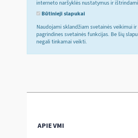
interneto naršyklės nustatymus ir ištrindam
Būtinieji slapukai
Naudojami sklandžiam svetainės veikimui ir 
pagrindines svetainės funkcijas. Be šių slap
negali tinkamai veikti.
APIE VMI