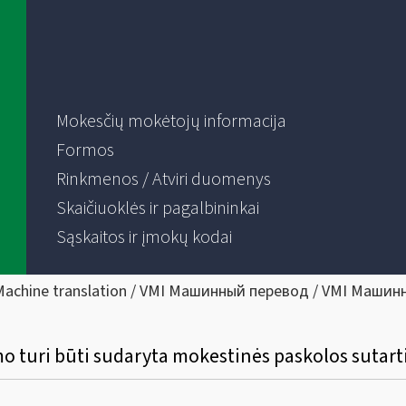
Mokesčių mokėtojų informacija
Formos
Rinkmenos / Atviri duomenys
Skaičiuoklės ir pagalbininkai
Sąskaitos ir įmokų kodai
Machine translation / VMI Машинный перевод / VMI Машин
 turi būti sudaryta mokestinės paskolos sutartis