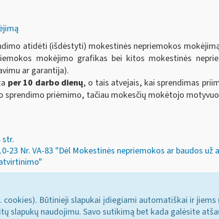
ėjimą
ndimo atidėti (išdėstyti) mokestinės nepriemokos mokėjim
riemokos mokėjimo grafikas bei kitos mokestinės nepri
avimu ar garantija).
yta
per 10 darbo dienų
, o tais atvejais, kai sprendimas pri
 sprendimo priėmimo, tačiau mokesčių mokėtojo motyvuotu
str.
-10-23 Nr. VA-83 "Dėl Mokestinės nepriemokos ar baudos už
atvirtinimo"
. cookies). Būtinieji slapukai įdiegiami automatiškai ir jiems
u kitų slapukų naudojimu. Savo sutikimą bet kada galėsite atš