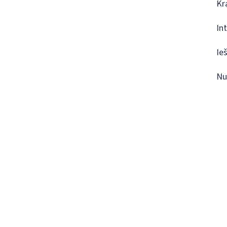
Kr
In
Ie
Nu