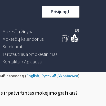
Prisijungti
Mokesčių žinynas
Mokesčių kalendorius
Seminarai
Tarptautinis apmokestinimas
Kontaktai / Apklausa
ний переклад (
English
,
Русский
,
Українська
)
 ir patvirtintas mokėjimo grafikas?