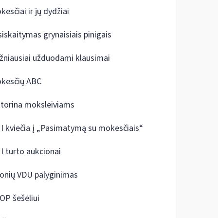
kesčiai ir jų dydžiai
siskaitymas grynaisiais pinigais
žniausiai užduodami klausimai
kesčių ABC
ktorina moksleiviams
I kviečia į „Pasimatymą su mokesčiais“
I turto aukcionai
onių VDU palyginimas
OP šešėliui