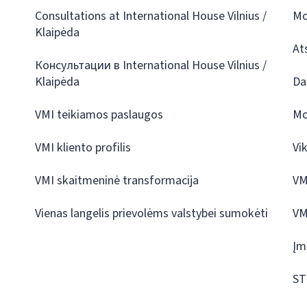
Consultations at International House Vilnius /
Mo
Klaipėda
At
Консультации в International House Vilnius /
Klaipėda
Da
VMI teikiamos paslaugos
Mo
VMI kliento profilis
Vi
VMI skaitmeninė transformacija
VM
Vienas langelis prievolėms valstybei sumokėti
VM
Įm
ST