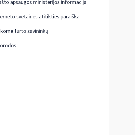
ašto apsaugos ministerijos informacija
terneto svetainės atitikties paraiška
škome turto savininkų
orodos