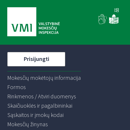
Prisijungti
Mokesčių mokėtojų informacija
Formos
Rinkmenos / Atviri duomenys
Skaičiuoklės ir pagalbininkai
Sąskaitos ir įmokų kodai
Mokesčių žinynas