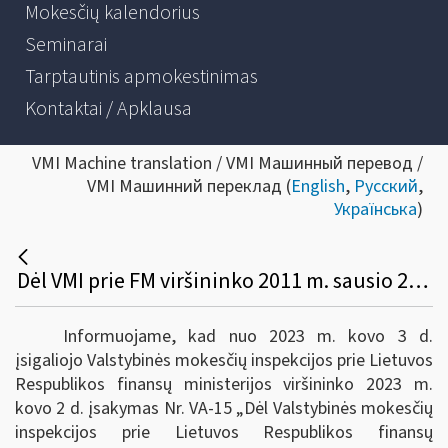
Mokesčių kalendorius
Seminarai
Tarptautinis apmokestinimas
Kontaktai / Apklausa
VMI Machine translation / VMI Машинный перевод /
VMI Машинний переклад (
English
,
Русский
,
Українська
)
Dėl VMI prie FM viršininko 2011 m. sausio 25 d. įsakymo VA-16 pakeitimo
Informuojame, kad nuo 2023 m. kovo 3 d.
įsigaliojo Valstybinės mokesčių inspekcijos prie Lietuvos
Respublikos finansų ministerijos viršininko 2023 m.
kovo 2 d. įsakymas Nr. VA-15 „Dėl Valstybinės mokesčių
inspekcijos prie Lietuvos Respublikos finansų