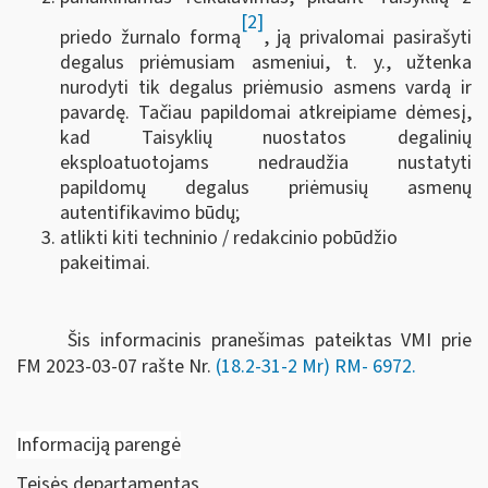
[2]
priedo žurnalo formą
, ją privalomai pasirašyti
degalus priėmusiam asmeniui, t. y., užtenka
nurodyti tik degalus priėmusio asmens vardą ir
pavardę. Tačiau papildomai atkreipiame dėmesį,
kad Taisyklių nuostatos degalinių
eksploatuotojams nedraudžia nustatyti
papildomų degalus priėmusių asmenų
autentifikavimo būdų;
atlikti kiti techninio / redakcinio pobūdžio
pakeitimai.
Šis informacinis pranešimas pateiktas VMI prie
FM
2023-03-07 rašte Nr.
(18.2-31-2 Mr) RM-
6972
.
Informaciją parengė
Teisės departamentas