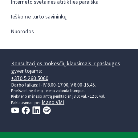
Interneto svetainės atitikties paraiška
Ieškome turto savininkų
Nuorodos
Konsultacijos mokesčių klausimais ir paslaugos
gyventojams:
+370 5 260 5060
Darbo laikas: I-IV 8.00-17.00, V 8.00-15.45.
Prieššventinę dieną - viena valanda trumpiau.
Kiekvieno mėnesio antrą penktadienį 8.00 val. - 12.00 val.
Mano VMI
Paklausimas per