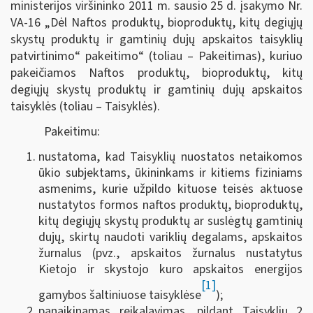
ministerijos viršininko 2011 m. sausio 25 d. įsakymo Nr.
VA-16 „Dėl Naftos produktų, bioproduktų, kitų degiųjų
skystų produktų ir gamtinių dujų apskaitos taisyklių
patvirtinimo“ pakeitimo“ (toliau – Pakeitimas), kuriuo
pakeičiamos Naftos produktų, bioproduktų, kitų
degiųjų skystų produktų ir gamtinių dujų apskaitos
taisyklės (toliau – Taisyklės).
Pakeitimu:
nustatoma, kad Taisyklių nuostatos netaikomos
ūkio subjektams, ūkininkams ir kitiems fiziniams
asmenims, kurie užpildo kituose teisės aktuose
nustatytos formos naftos produktų, bioproduktų,
kitų degiųjų skystų produktų ar suslėgtų gamtinių
dujų, skirtų naudoti variklių degalams, apskaitos
žurnalus (pvz., apskaitos žurnalus nustatytus
Kietojo ir skystojo kuro apskaitos energijos
[1]
gamybos šaltiniuose taisyklėse
);
panaikinamas reikalavimas, pildant Taisyklių 2