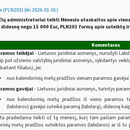
 (PLN203) (iki 2026-01-01)
ų administratoriui teikti Mėnesio ataskaitos apie vien
didesnę negu 15 000 Eur, PLN203 formą apie suteiktą ir
Komentaras
ramos teikėjai
- Lietuvos juridiniai asmenys, nurodyti Labd
ip pat užsienio valstybių juridiniai asmenys, vykdantys veikl
skaitant filialus), jei:
nuo kalendorinių metų pradžios vienam paramos gavėjui 
aramos gavėjai
- Lietuvos juridiniai asmenys, turintys param
nuo kalendorinių metų pradžios iš vieno paramos 
(labdaros) gavėjui suteikė paramą (labdarą), didesnę kaip
ta pradedama teikti už tą mėnesį, kurį tam pačiam param
rinių metų pradžios suteiktos paramos (labdaros) ar iš to 