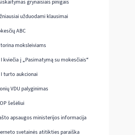
siskaitymas grynaisiais pinigais
žniausiai užduodami klausimai
kesčių ABC
ktorina moksleiviams
I kviečia į „Pasimatymą su mokesčiais“
I turto aukcionai
onių VDU palyginimas
OP šešėliui
ašto apsaugos ministerijos informacija
terneto svetainės atitikties paraiška