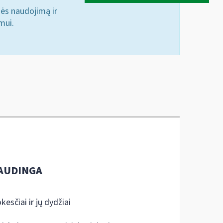
nės naudojimą ir
mui.
AUDINGA
kesčiai ir jų dydžiai