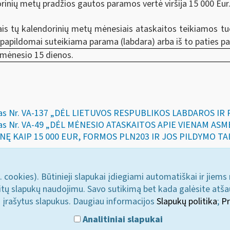
rinių metų pradžios gautos paramos vertė viršija 15 000 Eur
ais tų kalendorinių metų mėnesiais ataskaitos teikiamos t
 papildomai suteikiama parama (labdara) arba iš to paties
o mėnesio 15 dienos.
akymas Nr. VA-137 „DĖL LIETUVOS RESPUBLIKOS LABDAROS 
kymas Nr. VA-49 „DĖL MĖNESIO ATASKAITOS APIE VIENAM A
NĘ KAIP 15 000 EUR, FORMOS PLN203 IR JOS PILDYMO TAI
. cookies). Būtinieji slapukai įdiegiami automatiškai ir jiems
u kitų slapukų naudojimu. Savo sutikimą bet kada galėsite atš
i įrašytus slapukus. Daugiau informacijos
Slapukų politika
;
Pr
Analitiniai slapukai