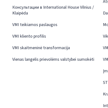
At
Консультации в International House Vilnius /
Klaipėda
Da
VMI teikiamos paslaugos
Mo
VMI kliento profilis
Vi
VMI skaitmeninė transformacija
VM
Vienas langelis prievolėms valstybei sumokėti
VM
Įm
ST
Kr
In