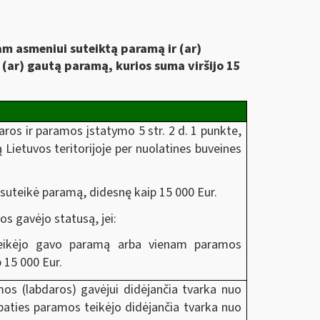
am asmeniui suteiktą paramą ir (ar)
 (ar) gautą paramą, kurios suma viršijo 15
aros ir paramos įstatymo 5 str. 2 d. 1 punkte,
ą Lietuvos teritorijoje per nuolatines buveines
suteikė paramą, didesnę kaip 15 000 Eur.
os gavėjo statusą, jei:
teikėjo gavo paramą arba vienam paramos
 15 000 Eur.
os (labdaros) gavėjui didėjančia tvarka nuo
paties paramos teikėjo didėjančia tvarka nuo