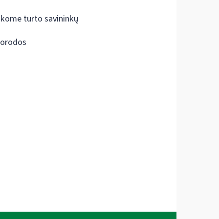
škome turto savininkų
orodos