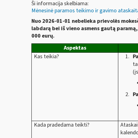
Ši informacija skelbiama:
Mėnesinė paramos teikimo ir gavimo ataskaita
Nuo 2026-01-01 nebelieka prievolės mokesči
labdarą bei iš vieno asmens gautą paramą, 
000 eurų.
Aspektas
Kas teikia?
Pa
ta
(į
P
Kada pradedama teikti?
Ataskai
kalendo