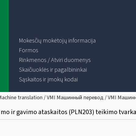
Mokesčių mokėtojų informacija
Formos
Rinkmenos / Atviri duomenys
Skaičiuoklės ir pagalbininkai
Sąskaitos ir įmokų kodai
Machine translation / VMI Машинный перевод / VMI Машин
mo ir gavimo ataskaitos (PLN203) teikimo tvarka 