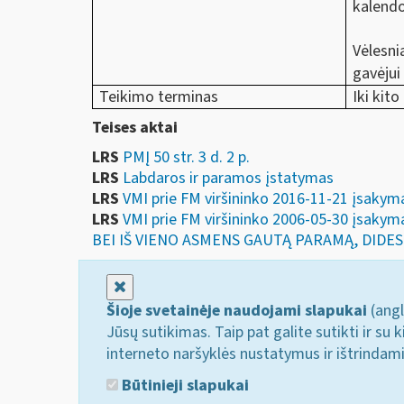
kalendo
Vėlesni
gavėjui
Teikimo terminas
Iki kit
Teises aktai
LRS
PMĮ 50 str. 3 d. 2 p.
LRS
Labdaros ir paramos įstatymas
LRS
VMI prie FM viršininko 2016-11-21 įs
LRS
VMI prie FM viršininko 2006-05-30 įsa
BEI IŠ VIENO ASMENS GAUTĄ PARAMĄ, DIDES
Uždaryti
Šioje svetainėje naudojami slapukai
(angl
Jūsų sutikimas. Taip pat galite sutikti ir s
interneto naršyklės nustatymus ir ištrindam
Būtinieji slapukai