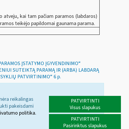
.
uo atveju, kai tam pačiam paramos (labdaros)
 paramos teikėjo papildomai gaunama parama.
IR PARAMOS ĮSTATYMO ĮGYVENDINIMO“
SMENIUI SUTEIKTĄ PARAMĄ IR (ARBA) LABDARĄ
SYKLIŲ PATVIRTINIMO“ 6 p.
 nėra reikalingas
PATVIRTINTI
aukti pakeisdami
Visus slapukus
ivatumo politika.
PATVIRTINTI
Pasirinktus slapukus