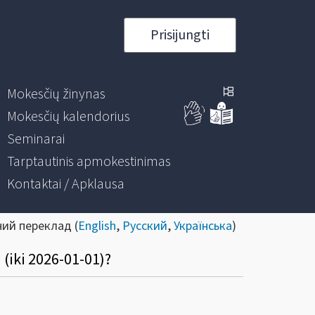
Prisijungti
Mokesčių žinynas
Mokesčių kalendorius
Seminarai
Tarptautinis apmokestinimas
Kontaktai / Apklausa
ний переклад (
English
,
Русский
,
Українська
)
(iki 2026-01-01)?