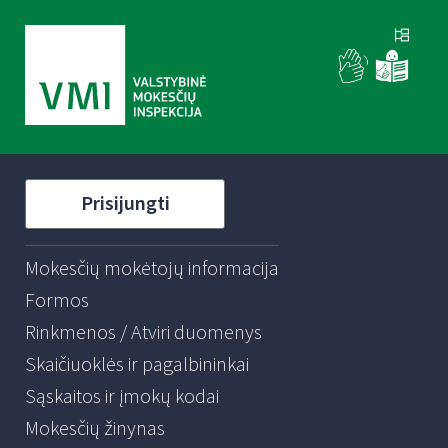
Prisijungti
Mokesčių mokėtojų informacija
Formos
Rinkmenos / Atviri duomenys
Skaičiuoklės ir pagalbininkai
Sąskaitos ir įmokų kodai
Mokesčių žinynas