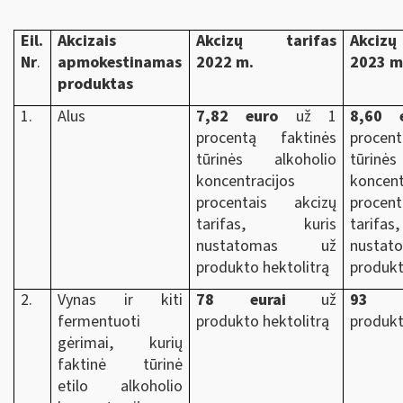
Eil.
Akcizais
Akcizų tarifas
Akcizų
Nr
.
apmokestinamas
2022 m.
2023 m.
produktas
1.
Alus
7,82 euro
už 1
8,60 
procentą faktinės
procen
tūrinės alkoholio
tūrinė
koncentracijos
koncent
procentais akcizų
procen
tarifas, kuris
tarif
nustatomas už
nust
produkto hektolitrą
produkt
2.
Vynas ir kiti
78 eurai
už
93 e
fermentuoti
produkto hektolitrą
produkt
gėrimai, kurių
faktinė tūrinė
etilo alkoholio