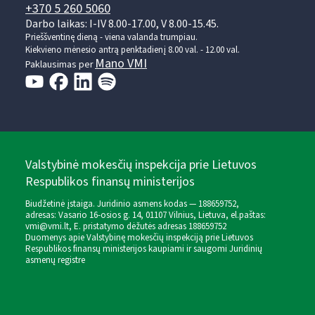
+370 5 260 5060
Darbo laikas: I-IV 8.00-17.00, V 8.00-15.45.
Prieššventinę dieną - viena valanda trumpiau.
Kiekvieno mėnesio antrą penktadienį 8.00 val. - 12.00 val.
Mano VMI
Paklausimas per
Valstybinė mokesčių inspekcija prie Lietuvos
Respublikos finansų ministerijos
Biudžetinė įstaiga. Juridinio asmens kodas — 188659752,
adresas: Vasario 16-osios g. 14, 01107 Vilnius, Lietuva, el.paštas:
vmi@vmi.lt
, E. pristatymo dėžutės adresas 188659752
Duomenys apie Valstybinę mokesčių inspekciją prie Lietuvos
Respublikos finansų ministerijos kaupiami ir saugomi Juridinių
asmenų registre