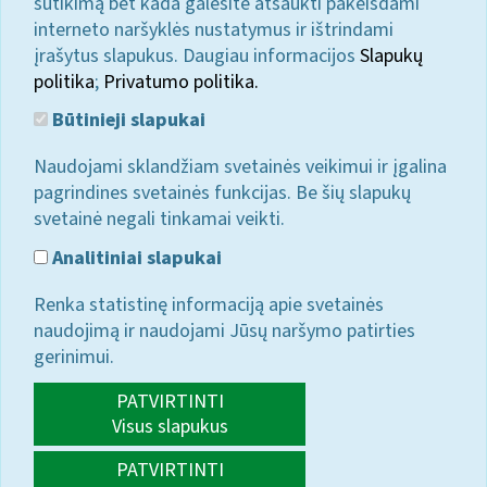
sutikimą bet kada galėsite atšaukti pakeisdami
interneto naršyklės nustatymus ir ištrindami
įrašytus slapukus. Daugiau informacijos
Slapukų
politika
;
Privatumo politika.
Būtinieji slapukai
Naudojami sklandžiam svetainės veikimui ir įgalina
pagrindines svetainės funkcijas. Be šių slapukų
svetainė negali tinkamai veikti.
Analitiniai slapukai
Renka statistinę informaciją apie svetainės
naudojimą ir naudojami Jūsų naršymo patirties
gerinimui.
PATVIRTINTI
Visus slapukus
PATVIRTINTI