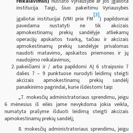
reikalavimus)
nustato Vyriausybė ar jos įgaliota
institucija. Taigi, šiuo pakeitimu Vyriausybės
[3]
įgaliotai institucijai (VMI prie FM
) papildomai
pavedama nustatyti ne tik akcizais
apmokestinamų prekių sandėlyje atliekamų
operacijų apskaitos tvarką, tačiau ir akcizais
apmokestinamų prekių sandėlyje privalomas
naudoti matavimo, apskaitos priemones ir jų
naudojimo reikalavimus;
pakeičiami ir / arba papildomi AĮ 6 straipsnio 7
dalies 7 – 9 punktuose nurodyti leidimų steigti
akcizais apmokestinamų prekių sandėlį
panaikinimo pagrindai, kurie išdėstomi taip:
„7. mokesčių administratoriaus sprendimu, jeigu
6 mėnesius iš eilės jame nevykdoma jokia veikla,
numatyta prašyme išduoti leidimą steigti akcizais
apmokestinamų prekių sandėlį;
8. mokesčių administratoriaus sprendimu, jeigu