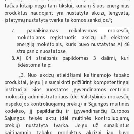
tačiau kitaip negu tam tikslui, kuriam šiuos energinius
produktus naudojant yra nustatyta akcizų lengvata,
įstatymų nustatyta tvarka taikomos sankcijos.
“;
panaikinamas reikalavimas
mokesčių
mokėtojams registruotis a
kcizų už elektros
energiją mokėtojais, kuris buvo nustatytas AĮ 46
straipsnio nuostatose.
AĮ 64 straipsnis papildomas 3 dalimi, kuri
išdėstoma taip:
„3. Nuo akcizų atleidžiami kaitinamojo tabako
produktai, jeigu jie sunaikinti prižiūrint kompetentingai
institucijai. Šios nuostatos įgyvendinamos centrinio
mokesčių administratoriaus (dėl Valstybinės mokesčių
inspekcijos kontroliuojamų prekių) ir Sąjungos muitinės
kodekso, jį papildančių ir įgyvendinančių Europos
Sąjungos teisės aktų (dėl muitinės kontroliuojamų
prekių) nustatyta tvarka. Jeigu už sunaikintus
kaitinamojo tabako produktus akcizai jau buvo