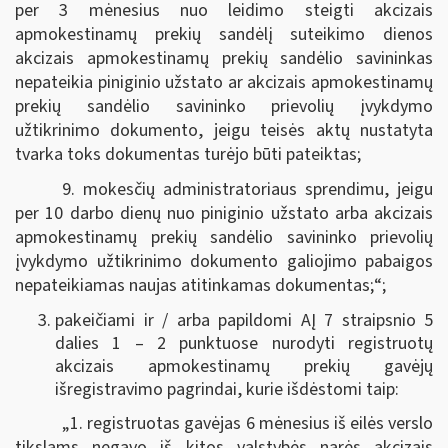
per 3 mėnesius nuo leidimo steigti akcizais
apmokestinamų prekių sandėlį suteikimo dienos
akcizais apmokestinamų prekių sandėlio savininkas
nepateikia piniginio užstato ar akcizais apmokestinamų
prekių sandėlio savininko prievolių įvykdymo
užtikrinimo dokumento, jeigu teisės aktų nustatyta
tvarka toks dokumentas turėjo būti pateiktas;
9. mokesčių administratoriaus sprendimu, jeigu
per 10 darbo dienų nuo piniginio užstato arba akcizais
apmokestinamų prekių sandėlio savininko prievolių
įvykdymo užtikrinimo dokumento galiojimo pabaigos
nepateikiamas naujas atitinkamas dokumentas;“;
pakeičiami ir / arba papildomi AĮ 7 straipsnio 5
dalies 1 – 2 punktuose nurodyti registruotų
akcizais apmokestinamų prekių gavėjų
išregistravimo pagrindai, kurie išdėstomi taip:
„1. registruotas gavėjas 6 mėnesius iš eilės verslo
tikslams negavo iš kitos valstybės narės akcizais