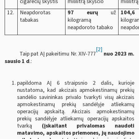
cigarečių skystis
mililitrą skysčio
mililitr
12.
Neapdorotas
97 eurų
už
104,6
tabakas
kilogramą
kilogr
neapdoroto tabako
neapdo
[2]
Taip pat AĮ pakeitimu Nr. XIV-777
nuo 2023 m.
sausio 1 d
.:
papildoma AĮ 6 straipsnio 2 dalis, kurioje
nustatoma, kad akcizais apmokestinamų prekių
sandėlio savininkas privalo tvarkyti visų akcizais
apmokestinamų prekių sandėlyje atliekamų
operacijų apskaitą. Akcizais apmokestinamų
prekių sandėlyje atliekamų operacijų apskaitos
tvarką
(įskaitant privalomas naudoti
matavimo, apskaitos priemones, jų naudojimo