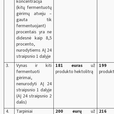
koncentracija
(kitų fermentuotų
gėrimų atveju –
gauta tik
fermentuojant)
procentais yra ne
didesnė kaip 8,5
procento,
nurodytiems AĮ 24
straipsnio 1 dalyje
3.
Vynas ir kiti
181
euras
už
199 e
fermentuoti
produkto hektolitrą
produkt
gėrimai,
nenurodyti AĮ 24
straipsnio 1 dalyje
(AĮ 24 straipsnio 2
dalis)
4.
Tarpiniai
200
eurų
už
216 