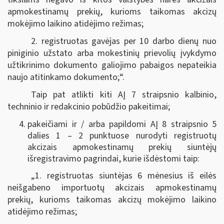
apmokestinamų prekių, kurioms taikomas akcizų
mokėjimo laikino atidėjimo režimas;
2. registruotas gavėjas per 10 darbo dienų nuo
piniginio užstato arba mokestinių prievolių įvykdymo
užtikrinimo dokumento galiojimo pabaigos nepateikia
naujo atitinkamo dokumento;“.
Taip pat atlikti kiti AĮ 7 straipsnio kalbinio,
techninio ir redakcinio pobūdžio pakeitimai;
pakeičiami ir / arba papildomi AĮ 8 straipsnio 5
dalies 1 – 2 punktuose nurodyti registruotų
akcizais apmokestinamų prekių siuntėjų
išregistravimo pagrindai, kurie išdėstomi taip:
„1. registruotas siuntėjas 6 mėnesius iš eilės
neišgabeno importuotų akcizais apmokestinamų
prekių, kurioms taikomas akcizų mokėjimo laikino
atidėjimo režimas;