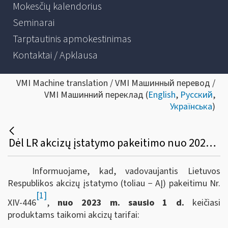
Mokesčių kalendorius
Seminarai
Tarptautinis apmokestinimas
Kontaktai / Apklausa
VMI Machine translation / VMI Машинный перевод /
VMI Машинний переклад (
English
,
Русский
,
Українська
)
Dėl LR akcizų įstatymo pakeitimo nuo 2023 m. sausio 1 d.
Informuojame, kad, vadovaujantis Lietuvos
Respublikos akcizų įstatymo (toliau − AĮ) pakeitimu Nr.
[1]
XIV-446
,
nuo 2023 m. sausio 1 d.
keičiasi
produktams taikomi akcizų tarifai: