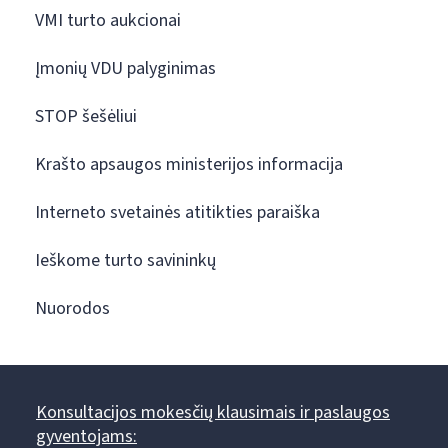
VMI turto aukcionai
Įmonių VDU palyginimas
STOP šešėliui
Krašto apsaugos ministerijos informacija
Interneto svetainės atitikties paraiška
Ieškome turto savininkų
Nuorodos
Konsultacijos mokesčių klausimais ir paslaugos
gyventojams: