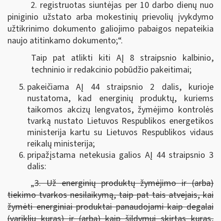
2. registruotas siuntėjas per 10 darbo dienų nuo
piniginio užstato arba mokestinių prievolių įvykdymo
užtikrinimo dokumento galiojimo pabaigos nepateikia
naujo atitinkamo dokumento;“.
Taip pat atlikti kiti AĮ 8 straipsnio kalbinio,
techninio ir redakcinio pobūdžio pakeitimai;
pakeičiama AĮ 44 straipsnio 2 dalis, kurioje
nustatoma, kad energinių produktų, kuriems
taikomos akcizų lengvatos, žymėjimo kontrolės
tvarką nustato Lietuvos Respublikos energetikos
ministerija kartu su Lietuvos Respublikos vidaus
reikalų ministerija;
pripažįstama netekusia galios AĮ 44 straipsnio 3
dalis:
„
3. Už energinių produktų žymėjimo ir (arba)
tiekimo tvarkos nesilaikymą, taip pat tais atvejais, kai
žymėti energiniai produktai panaudojami kaip degalai
(variklių kuras) ir (arba) kaip šildymui skirtas kuras,