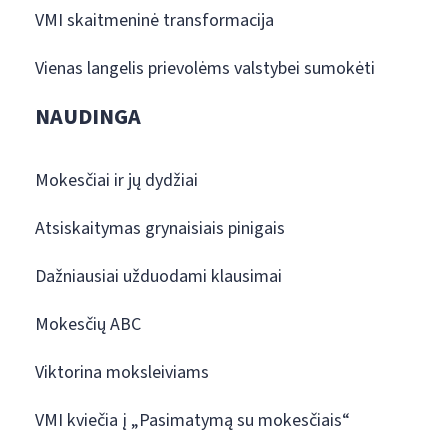
VMI skaitmeninė transformacija
Vienas langelis prievolėms valstybei sumokėti
NAUDINGA
Mokesčiai ir jų dydžiai
Atsiskaitymas grynaisiais pinigais
Dažniausiai užduodami klausimai
Mokesčių ABC
Viktorina moksleiviams
VMI kviečia į „Pasimatymą su mokesčiais“