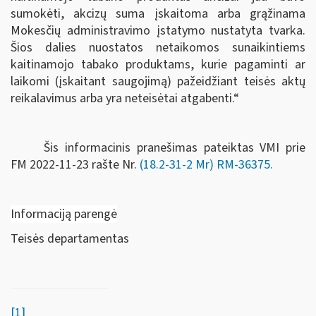
sumokėti, akcizų suma įskaitoma arba grąžinama
Mokesčių administravimo įstatymo nustatyta tvarka.
Šios dalies nuostatos netaikomos sunaikintiems
kaitinamojo tabako produktams, kurie pagaminti ar
laikomi (įskaitant saugojimą) pažeidžiant teisės aktų
reikalavimus arba yra neteisėtai atgabenti.“
Šis informacinis pranešimas pateiktas VMI prie
FM
2022-11-23 rašte Nr.
(18.2-31-2 Mr) RM-36375
.
Informaciją parengė
Teisės departamentas
[1]