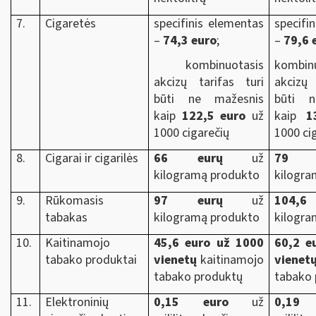
7.
Cigaretės
specifinis elementas
specifi
–
74,3 euro
;
–
79,6 
kombinuotasis
kombin
akcizų tarifas turi
akcizų 
būti ne mažesnis
būti n
kaip
122,5 euro
už
kaip
1
1000 cigarečių
1000 ci
8.
Cigarai ir cigarilės
66 eurų
už
79 e
kilogramą produkto
kilogra
9.
Rūkomasis
97 eurų
už
104,6
tabakas
kilogramą produkto
kilogra
10.
Kaitinamojo
45,6 euro už 1000
60,2 e
tabako produktai
vienetų
kaitinamojo
vienet
tabako produktų
tabako 
11.
Elektroninių
0,15 euro
už
0,19 