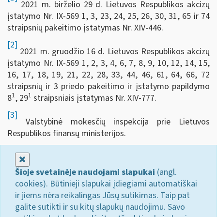
2021 m. birželio 29 d. Lietuvos Respublikos akcizų
įstatymo Nr. IX-569 1, 3, 23, 24, 25, 26, 30, 31, 65 ir 74
straipsnių pakeitimo įstatymas Nr. XIV-446.
[2]
2021 m. gruodžio 16 d. Lietuvos Respublikos akcizų
įstatymo Nr. IX-569 1, 2, 3, 4, 6, 7, 8, 9, 10, 12, 14, 15,
16, 17, 18, 19, 21, 22, 28, 33, 44, 46, 61, 64, 66, 72
straipsnių ir 3 priedo pakeitimo ir įstatymo papildymo
1
1
8
, 29
straipsniais įstatymas Nr. XIV-777.
[3]
Valstybinė mokesčių inspekcija prie Lietuvos
Respublikos finansų ministerijos.
Uždaryti
Šioje svetainėje naudojami slapukai
(angl.
cookies). Būtinieji slapukai įdiegiami automatiškai
ir jiems nėra reikalingas Jūsų sutikimas. Taip pat
galite sutikti ir su kitų slapukų naudojimu. Savo