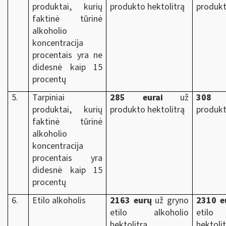
produktai, kurių
produkto hektolitrą
produkt
faktinė tūrinė
alkoholio
koncentracija
procentais yra ne
didesnė kaip 15
procentų
5.
Tarpiniai
285 eurai
už
308 e
produktai, kurių
produkto hektolitrą
produkt
faktinė tūrinė
alkoholio
koncentracija
procentais yra
didesnė kaip 15
procentų
6.
Etilo alkoholis
2163 eurų
už gryno
2310 e
etilo alkoholio
etilo
hektolitrą
hektoli