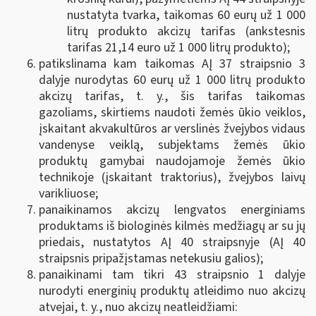
nustatyta tvarka, taikomas 60 eurų už 1 000
litrų produkto akcizų tarifas (ankstesnis
tarifas 21,14 euro už 1 000 litrų produkto);
patikslinama kam taikomas AĮ 37 straipsnio 3
dalyje nurodytas 60 eurų už 1 000 litrų produkto
akcizų tarifas, t. y., šis tarifas taikomas
gazoliams, skirtiems naudoti žemės ūkio veiklos,
įskaitant akvakultūros ar verslinės žvejybos vidaus
vandenyse veiklą, subjektams žemės ūkio
produktų gamybai naudojamoje žemės ūkio
technikoje (įskaitant traktorius), žvejybos laivų
varikliuose;
panaikinamos akcizų lengvatos energiniams
produktams iš biologinės kilmės medžiagų ar su jų
priedais, nustatytos AĮ 40 straipsnyje (AĮ 40
straipsnis pripažįstamas netekusiu galios);
panaikinami tam tikri 43 straipsnio 1 dalyje
nurodyti energinių produktų atleidimo nuo akcizų
atvejai, t. y., nuo akcizų neatleidžiami: