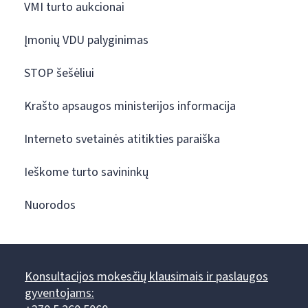
VMI turto aukcionai
Įmonių VDU palyginimas
STOP šešėliui
Krašto apsaugos ministerijos informacija
Interneto svetainės atitikties paraiška
Ieškome turto savininkų
Nuorodos
Konsultacijos mokesčių klausimais ir paslaugos
gyventojams: