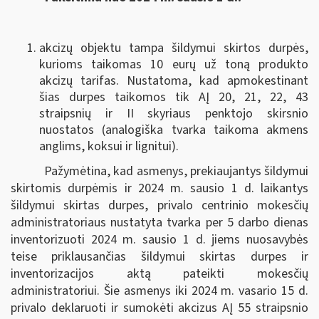
akcizų objektu tampa šildymui skirtos durpės,
kurioms taikomas 10 eurų už toną produkto
akcizų tarifas. Nustatoma, kad apmokestinant
šias durpes taikomos tik AĮ 20, 21, 22, 43
straipsnių ir II skyriaus penktojo skirsnio
nuostatos (analogiška tvarka taikoma akmens
anglims, koksui ir lignitui).
Pažymėtina, kad asmenys, prekiaujantys šildymui
skirtomis durpėmis ir 2024 m. sausio 1 d. laikantys
šildymui skirtas durpes, privalo centrinio mokesčių
administratoriaus nustatyta tvarka per 5 darbo dienas
inventorizuoti 2024 m. sausio 1 d. jiems nuosavybės
teise priklausančias šildymui skirtas durpes ir
inventorizacijos aktą pateikti mokesčių
administratoriui. Šie asmenys iki 2024 m. vasario 15 d.
privalo deklaruoti ir sumokėti akcizus AĮ 55 straipsnio