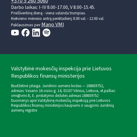
+370 5 260 5060
Darbo laikas: I-IV 8.00-17.00, V 8.00-15.45.
Prieššventinę dieną - viena valanda trumpiau.
Kiekvieno mėnesio antrą penktadienį 8.00 val. - 12.00 val.
Mano VMI
Paklausimas per
Valstybinė mokesčių inspekcija prie Lietuvos
Respublikos finansų ministerijos
Biudžetinė įstaiga. Juridinio asmens kodas — 188659752,
adresas: Vasario 16-osios g. 14, 01107 Vilnius, Lietuva, el.paštas:
vmi@vmi.lt
, E. pristatymo dėžutės adresas 188659752
Duomenys apie Valstybinę mokesčių inspekciją prie Lietuvos
Respublikos finansų ministerijos kaupiami ir saugomi Juridinių
asmenų registre