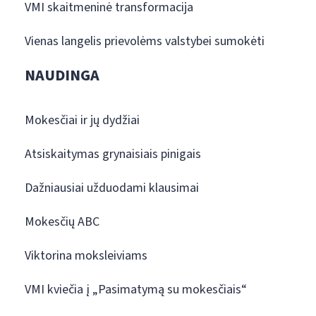
VMI skaitmeninė transformacija
Vienas langelis prievolėms valstybei sumokėti
NAUDINGA
Mokesčiai ir jų dydžiai
Atsiskaitymas grynaisiais pinigais
Dažniausiai užduodami klausimai
Mokesčių ABC
Viktorina moksleiviams
VMI kviečia į „Pasimatymą su mokesčiais“