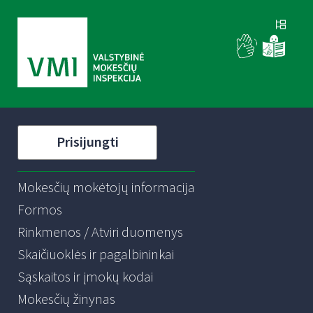
Prisijungti
Mokesčių mokėtojų informacija
Formos
Rinkmenos / Atviri duomenys
Skaičiuoklės ir pagalbininkai
Sąskaitos ir įmokų kodai
Mokesčių žinynas