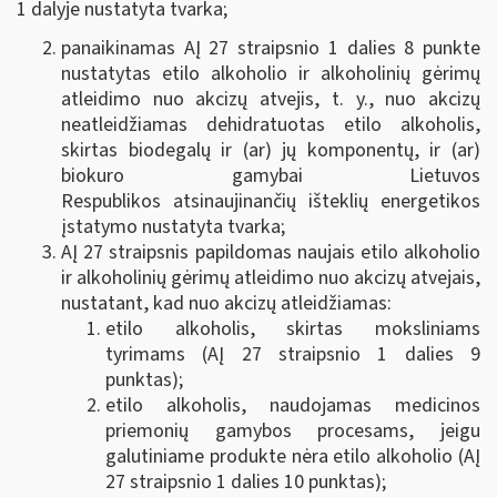
1 dalyje nustatyta tvarka;
panaikinamas AĮ 27 straipsnio 1 dalies 8 punkte
nustatytas etilo alkoholio ir alkoholinių gėrimų
atleidimo nuo akcizų atvejis, t. y., nuo akcizų
neatleidžiamas dehidratuotas etilo alkoholis,
skirtas biodegalų ir (ar) jų komponentų, ir (ar)
biokuro gamybai Lietuvos
Respublikos atsinaujinančių išteklių energetikos
įstatymo nustatyta tvarka;
AĮ 27 straipsnis papildomas naujais etilo alkoholio
ir alkoholinių gėrimų atleidimo nuo akcizų atvejais,
nustatant, kad nuo akcizų atleidžiamas:
etilo alkoholis, skirtas moksliniams
tyrimams (AĮ 27 straipsnio 1 dalies 9
punktas);
etilo alkoholis, naudojamas medicinos
priemonių gamybos procesams, jeigu
galutiniame produkte nėra etilo alkoholio (AĮ
27 straipsnio 1 dalies 10 punktas);