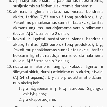
AĮ II skyriaus 5 skirsnis papildomas nuostatomis,
susijusiomis su šildymui skirtomis durpėmis;
akmens anglims nustatomas vienas bendrasis
akcizų tarifas (7,53 euro už toną produkto), t. y.,
Pakeitimu panaikinamas sumažintas akcizų tarifas
akmens anglims, naudojamoms verslo reikmėms
(buvusi AĮ 54 straipsnio 2 dalis);
koksui ir lignitui nustatomas vienas bendrasis
akcizų tarifas (8,98 euro už toną produkto), t. y.,
Pakeitimu panaikinamas sumažintas akcizų tarifas
koksui ir lignitui, naudojamiems verslo reikmėms
(buvusi AĮ 55 straipsnio 2 dalis);
nustatomi akmens anglių, kokso, lignito ir
šildymui skirtų durpių atleidimo nuo akcizų atvejai
(AĮ 54 straipsnis), t. y., šie produktai atleidžiami
nuo akcizų kai:
yra išgabenami į kitą Europos Sąjungos
valstybę narę;
yra eksportuojami.