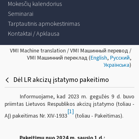
Mokesčių kalendorius
Seminarai
Tarptautinis apmokestinimas
Kontaktai / Apklausa
VMI Machine translation / VMI Машинный перевод /
VMI Машинний переклад (
English
,
Русский
,
Українська
)
Dėl LR akcizų įstatymo pakeitimo
Informuojame, kad 2023 m. gegužės 9 d. buvo
priimtas Lietuvos Respublikos akcizų įstatymo (toliau -
[1]
AĮ) pakeitimas Nr. XIV-1933
(toliau - Pakeitimas).
Pakeitimu nuo 2024 m. sausio 1 d.: