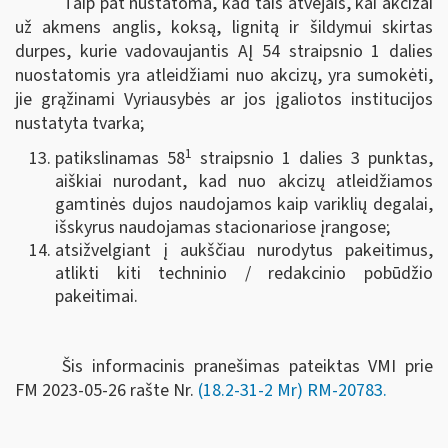
Taip pat nustatoma, kad tais atvejais, kai akcizai
už akmens anglis, koksą, lignitą ir šildymui skirtas
durpes, kurie vadovaujantis AĮ 54 straipsnio 1 dalies
nuostatomis yra atleidžiami nuo akcizų, yra sumokėti,
jie grąžinami Vyriausybės ar jos įgaliotos institucijos
nustatyta tvarka;
1
patikslinamas 58
straipsnio 1 dalies 3 punktas,
aiškiai nurodant, kad nuo akcizų atleidžiamos
gamtinės dujos naudojamos kaip variklių degalai,
išskyrus naudojamas stacionariose įrangose;
atsižvelgiant į aukščiau nurodytus pakeitimus,
atlikti kiti techninio / redakcinio pobūdžio
pakeitimai.
Šis informacinis pranešimas pateiktas VMI prie
FM
2023-05-26 rašte Nr.
(18.2-31-2 Mr) RM-20783
.