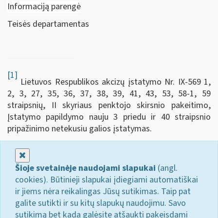
Informaciją parengė
Teisės departamentas
[1]
Lietuvos Respublikos akcizų įstatymo Nr. IX-569 1,
2, 3, 27, 35, 36, 37, 38, 39, 41, 43, 53, 58-1, 59
straipsnių, II skyriaus penktojo skirsnio pakeitimo,
Įstatymo papildymo nauju 3 priedu ir 40 straipsnio
pripažinimo netekusiu galios įstatymas.
Uždaryti
Šioje svetainėje naudojami slapukai
(angl.
cookies). Būtinieji slapukai įdiegiami automatiškai
ir jiems nėra reikalingas Jūsų sutikimas. Taip pat
galite sutikti ir su kitų slapukų naudojimu. Savo
sutikimą bet kada galėsite atšaukti pakeisdami