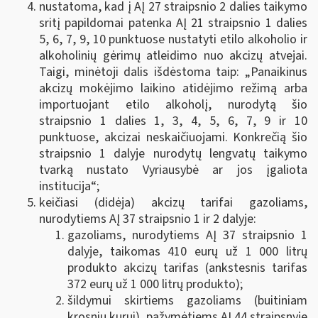
nustatoma, kad į AĮ 27 straipsnio 2 dalies taikymo
sritį papildomai patenka AĮ 21 straipsnio 1 dalies
5, 6, 7, 9, 10 punktuose nustatyti etilo alkoholio ir
alkoholinių gėrimų atleidimo nuo akcizų atvejai.
Taigi, minėtoji dalis išdėstoma taip: „Panaikinus
akcizų mokėjimo laikino atidėjimo režimą arba
importuojant etilo alkoholį, nurodytą šio
straipsnio 1 dalies 1, 3, 4, 5, 6, 7, 9
ir 10
punktuose, akcizai neskaičiuojami. Konkrečią šio
straipsnio 1 dalyje nurodytų lengvatų taikymo
tvarką nustato Vyriausybė ar jos įgaliota
institucija“;
keičiasi (didėja) akcizų tarifai gazoliams,
nurodytiems AĮ 37 straipsnio 1 ir 2 dalyje:
gazoliams, nurodytiems AĮ 37 straipsnio 1
dalyje, taikomas 410 eurų už 1 000 litrų
produkto akcizų tarifas (ankstesnis tarifas
372 eurų už 1 000 litrų produkto);
šildymui skirtiems gazoliams (buitiniam
krosnių kurui), pažymėtiems AĮ 44 straipsnyje