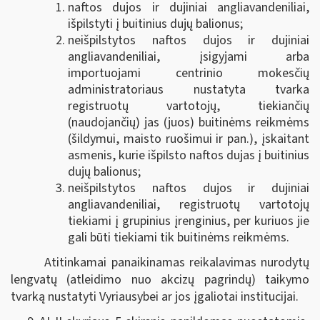
naftos dujos ir dujiniai angliavandeniliai,
išpilstyti į buitinius dujų balionus;
neišpilstytos naftos dujos ir dujiniai
angliavandeniliai, įsigyjami arba
importuojami centrinio mokesčių
administratoriaus nustatyta tvarka
registruotų vartotojų, tiekiančių
(naudojančių) jas (juos) buitinėms reikmėms
(šildymui, maisto ruošimui ir pan.), įskaitant
asmenis, kurie išpilsto naftos dujas į buitinius
dujų balionus;
neišpilstytos naftos dujos ir dujiniai
angliavandeniliai, registruotų vartotojų
tiekiami į grupinius įrenginius, per kuriuos jie
gali būti tiekiami tik buitinėms reikmėms.
Atitinkamai panaikinamas reikalavimas nurodytų
lengvatų (atleidimo nuo akcizų pagrindų) taikymo
tvarką nustatyti Vyriausybei ar jos įgaliotai institucijai.