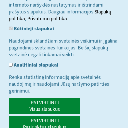
interneto naršyklės nustatymus ir ištrindami
įrašytus slapukus. Daugiau informacijos
Slapukų
politika
;
Privatumo politika.
Būtinieji slapukai
Naudojami sklandžiam svetainės veikimui ir įgalina
pagrindines svetainės funkcijas. Be šių slapukų
svetainė negali tinkamai veikti.
Analitiniai slapukai
Renka statistinę informaciją apie svetainės
naudojimą ir naudojami Jūsų naršymo patirties
gerinimui.
PATVIRTINTI
Visus slapukus
PATVIRTINTI
Pasirinktus slapukus