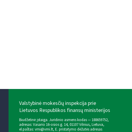
Valstybinė mokesčių inspekcija prie
Lietuvos Respublikos finansų ministerijos
Biudžetinė įstaiga. Juridinio asmens kodas — 188659752,
adresas: Vasario 16-osios g. 14, 01107 Vilnius, Lietuva,
el.paštas:
vmi@vmi.lt
, E. pristatymo dėžutės adresas