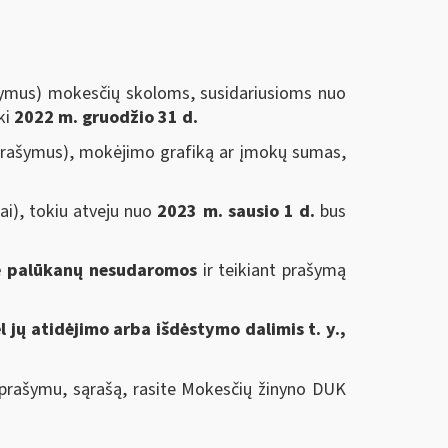
ašymus) mokesčių skoloms, susidariusioms nuo
ki
2022 m. gruodžio 31 d.
s prašymus), mokėjimo grafiką ar įmokų sumas,
ai), tokiu atveju nuo
2023 m. sausio 1 d.
bus
be palūkanų nesudaromos
ir teikiant prašymą
ėl jų atidėjimo arba išdėstymo dalimis t. y.,
u prašymu, sąrašą, rasite Mokesčių žinyno DUK