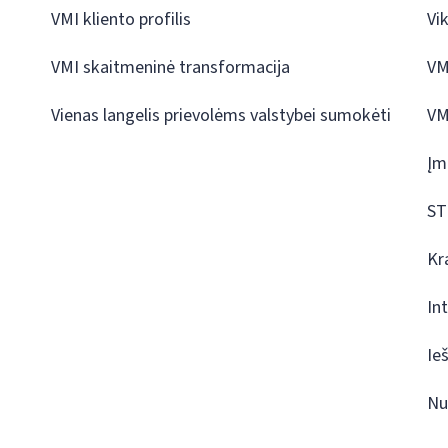
VMI kliento profilis
Vi
VMI skaitmeninė transformacija
VM
Vienas langelis prievolėms valstybei sumokėti
VM
Įm
ST
Kr
In
Ie
Nu