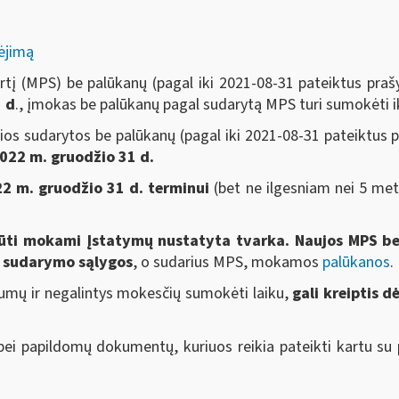
ėjimą
rtį (MPS) be palūkanų (pagal iki 2021-08-31 pateiktus pr
1 d
., įmokas be palūkanų pagal sudarytą MPS turi sumokėti i
rios sudarytos be palūkanų (pagal iki 2021-08-31 pateiktu
2022 m. gruodžio 31 d.
22 m. gruodžio 31 d. terminui
(bet ne ilgesniam nei 5 met
 būti mokami Įstatymų nustatyta tvarka. Naujos MPS 
S sudarymo sąlygos
, o sudarius MPS, mokamos
palūkanos
.
kumų ir negalintys mokesčių sumokėti laiku,
gali kreiptis d
bei papildomų dokumentų, kuriuos reikia pateikti kartu s