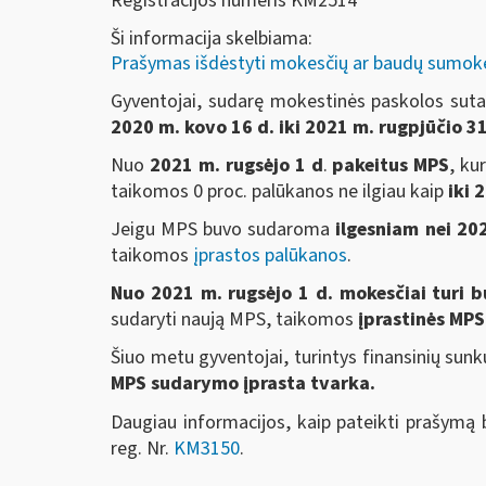
Registracijos numeris KM2514
Ši informacija skelbiama:
Prašymas išdėstyti mokesčių ar baudų sumok
Gyventojai, sudarę mokestinės paskolos suta
2020 m. kovo 16 d. iki 2021 m. rugpjūčio 3
Nuo
2021 m. rugsėjo 1 d
.
pakeitus MPS
, ku
taikomos 0 proc. palūkanos ne ilgiau kaip
iki 
Jeigu MPS buvo sudaroma
ilgesniam nei 20
taikomos
įprastos palūkanos
.
Nuo 2021 m. rugsėjo 1 d. mokesčiai turi
sudaryti naują MPS, taikomos
įprastinės MP
Šiuo metu gyventojai, turintys finansinių sun
MPS sudarymo įprasta tvarka.
Daugiau informacijos, kaip pateikti prašymą 
reg. Nr.
KM3150
.