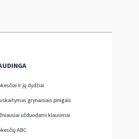
AUDINGA
kesčiai ir jų dydžiai
siskaitymas grynaisiais pinigais
žniausiai užduodami klausimai
kesčių ABC