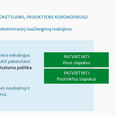
IŲ MOKĖTOJAMS, PAVEIKTIEMS KORONOVIRUSO
 administracinį nusižengimą mokėjimo
 nėra reikalingas
PATVIRTINTI
aukti pakeisdami
Visus slapukus
ivatumo politika.
PATVIRTINTI
Pasirinktus slapukus
nės naudojimą ir
mui.