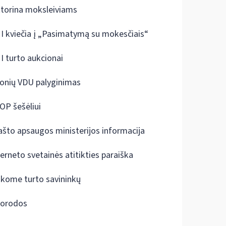
ktorina moksleiviams
I kviečia į „Pasimatymą su mokesčiais“
I turto aukcionai
onių VDU palyginimas
OP šešėliui
ašto apsaugos ministerijos informacija
terneto svetainės atitikties paraiška
škome turto savininkų
orodos