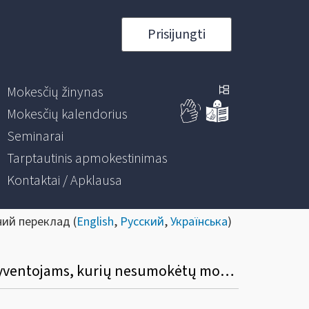
Prisijungti
Mokesčių žinynas
Mokesčių kalendorius
Seminarai
Tarptautinis apmokestinimas
Kontaktai / Apklausa
ний переклад (
English
,
Русский
,
Українська
)
Kokia mokestinių paskolų sutarčių (MPS) be palūkanų pakeitimo ir vykdymo tvarka gyventojams, kurių nesumokėtų mokesčių sumos buvo išdėstytos / atidėtos dėl COVID-19?