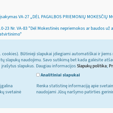
 26 d. įsakymas VA-27 „DĖL PAGALBOS PRIEMONIŲ MOKESČ
-10-23 Nr. VA-83 "Dėl Mokestinės nepriemokos ar baudos už
atvirtinimo"
. cookies). Būtinieji slapukai įdiegiami automatiškai ir jiems
u kitų slapukų naudojimu. Savo sutikimą bet kada galėsite atš
i įrašytus slapukus. Daugiau informacijos
Slapukų politika
;
Pr
Analitiniai slapukai
įgalina
Renka statistinę informaciją apie svetai
ukų svetainė
naudojami Jūsų naršymo patirties gerini