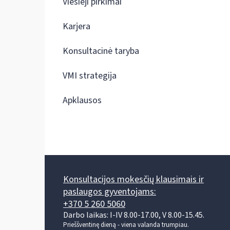
Viešieji pirkimai
Karjera
Konsultacinė taryba
VMI strategija
Apklausos
Konsultacijos mokesčių klausimais ir
paslaugos gyventojams:
+370 5 260 5060
Darbo laikas: I-IV 8.00-17.00, V 8.00-15.45.
Prieššventinę dieną - viena valanda trumpiau.