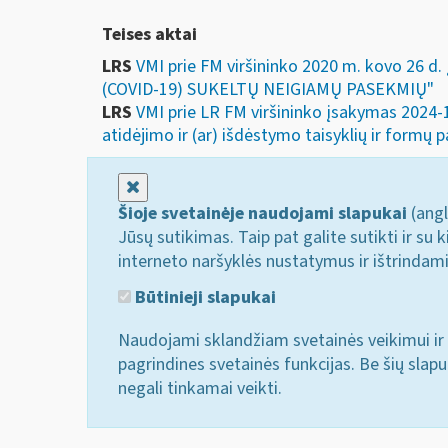
Teises aktai
LRS
VMI prie FM viršininko 2020 m. kovo
(COVID-19) SUKELTŲ NEIGIAMŲ PASEKMIŲ"
LRS
VMI prie LR FM viršininko įsakymas 2024
atidėjimo ir (ar) išdėstymo taisyklių ir formų p
Uždaryti
Šioje svetainėje naudojami slapukai
(angl
Jūsų sutikimas. Taip pat galite sutikti ir s
interneto naršyklės nustatymus ir ištrindam
Būtinieji slapukai
Naudojami sklandžiam svetainės veikimui ir 
pagrindines svetainės funkcijas. Be šių slap
negali tinkamai veikti.