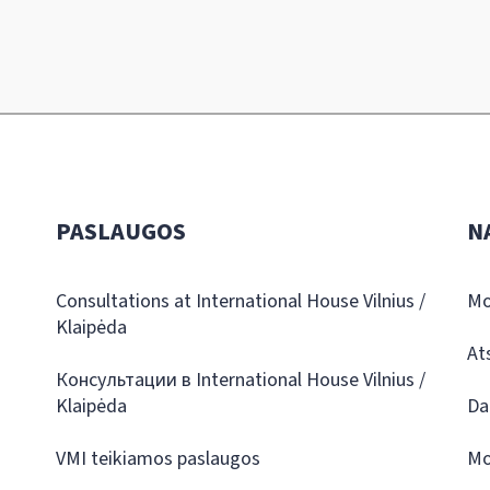
PASLAUGOS
N
Consultations at International House Vilnius /
Mo
Klaipėda
At
Консультации в International House Vilnius /
Klaipėda
Da
VMI teikiamos paslaugos
Mo