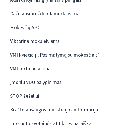
Atsiskaitymas grynaisiais pinigais
Dažniausiai užduodami klausimai
Mokesčių ABC
Viktorina moksleiviams
VMI kviečia į „Pasimatymą su mokesčiais“
VMI turto aukcionai
Įmonių VDU palyginimas
STOP šešėliui
Krašto apsaugos ministerijos informacija
Interneto svetainės atitikties paraiška