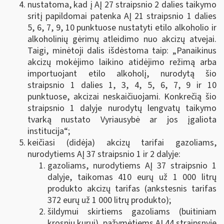
nustatoma, kad į AĮ 27 straipsnio 2 dalies taikymo
sritį papildomai patenka AĮ 21 straipsnio 1 dalies
5, 6, 7, 9, 10 punktuose nustatyti etilo alkoholio ir
alkoholinių gėrimų atleidimo nuo akcizų atvejai.
Taigi, minėtoji dalis išdėstoma taip: „Panaikinus
akcizų mokėjimo laikino atidėjimo režimą arba
importuojant etilo alkoholį, nurodytą šio
straipsnio 1 dalies 1, 3, 4, 5, 6, 7, 9
ir 10
punktuose, akcizai neskaičiuojami. Konkrečią šio
straipsnio 1 dalyje nurodytų lengvatų taikymo
tvarką nustato Vyriausybė ar jos įgaliota
institucija“;
keičiasi (didėja) akcizų tarifai gazoliams,
nurodytiems AĮ 37 straipsnio 1 ir 2 dalyje:
gazoliams, nurodytiems AĮ 37 straipsnio 1
dalyje, taikomas 410 eurų už 1 000 litrų
produkto akcizų tarifas (ankstesnis tarifas
372 eurų už 1 000 litrų produkto);
šildymui skirtiems gazoliams (buitiniam
krosnių kurui), pažymėtiems AĮ 44 straipsnyje