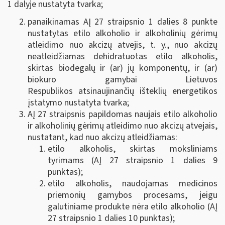
1 dalyje nustatyta tvarka;
panaikinamas AĮ 27 straipsnio 1 dalies 8 punkte
nustatytas etilo alkoholio ir alkoholinių gėrimų
atleidimo nuo akcizų atvejis, t. y., nuo akcizų
neatleidžiamas dehidratuotas etilo alkoholis,
skirtas biodegalų ir (ar) jų komponentų, ir (ar)
biokuro gamybai Lietuvos
Respublikos atsinaujinančių išteklių energetikos
įstatymo nustatyta tvarka;
AĮ 27 straipsnis papildomas naujais etilo alkoholio
ir alkoholinių gėrimų atleidimo nuo akcizų atvejais,
nustatant, kad nuo akcizų atleidžiamas:
etilo alkoholis, skirtas moksliniams
tyrimams (AĮ 27 straipsnio 1 dalies 9
punktas);
etilo alkoholis, naudojamas medicinos
priemonių gamybos procesams, jeigu
galutiniame produkte nėra etilo alkoholio (AĮ
27 straipsnio 1 dalies 10 punktas);