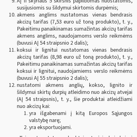
AĮ II skyriaus 5 skirsnis papildomas nuostatomis,
susijusiomis su šildymui skirtomis durpėmis;
akmens anglims nustatomas vienas bendrasis
akcizų tarifas (7,53 euro už toną produkto), t. y.,
Pakeitimu panaikinamas sumažintas akcizų tarifas
akmens anglims, naudojamoms verslo reikmėms
(buvusi AĮ 54 straipsnio 2 dalis);
koksui ir lignitui nustatomas vienas bendrasis
akcizų tarifas (8,98 euro už toną produkto), t. y.,
Pakeitimu panaikinamas sumažintas akcizų tarifas
koksui ir lignitui, naudojamiems verslo reikmėms
(buvusi AĮ 55 straipsnio 2 dalis);
nustatomi akmens anglių, kokso, lignito ir
šildymui skirtų durpių atleidimo nuo akcizų atvejai
(AĮ 54 straipsnis), t. y., šie produktai atleidžiami
nuo akcizų kai:
yra išgabenami į kitą Europos Sąjungos
valstybę narę;
yra eksportuojami.