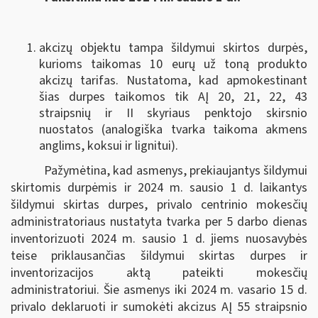
akcizų objektu tampa šildymui skirtos durpės,
kurioms taikomas 10 eurų už toną produkto
akcizų tarifas. Nustatoma, kad apmokestinant
šias durpes taikomos tik AĮ 20, 21, 22, 43
straipsnių ir II skyriaus penktojo skirsnio
nuostatos (analogiška tvarka taikoma akmens
anglims, koksui ir lignitui).
Pažymėtina, kad asmenys, prekiaujantys šildymui
skirtomis durpėmis ir 2024 m. sausio 1 d. laikantys
šildymui skirtas durpes, privalo centrinio mokesčių
administratoriaus nustatyta tvarka per 5 darbo dienas
inventorizuoti 2024 m. sausio 1 d. jiems nuosavybės
teise priklausančias šildymui skirtas durpes ir
inventorizacijos aktą pateikti mokesčių
administratoriui. Šie asmenys iki 2024 m. vasario 15 d.
privalo deklaruoti ir sumokėti akcizus AĮ 55 straipsnio