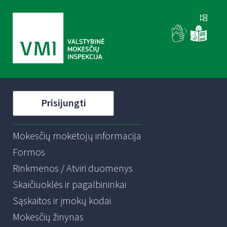
Prisijungti
Mokesčių mokėtojų informacija
Formos
Rinkmenos / Atviri duomenys
Skaičiuoklės ir pagalbininkai
Sąskaitos ir įmokų kodai
Mokesčių žinynas