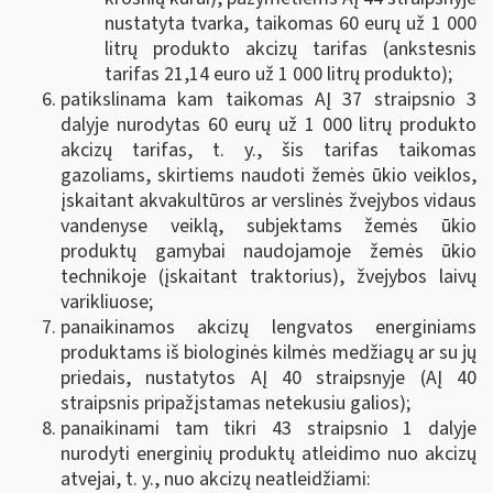
nustatyta tvarka, taikomas 60 eurų už 1 000
litrų produkto akcizų tarifas (ankstesnis
tarifas 21,14 euro už 1 000 litrų produkto);
patikslinama kam taikomas AĮ 37 straipsnio 3
dalyje nurodytas 60 eurų už 1 000 litrų produkto
akcizų tarifas, t. y., šis tarifas taikomas
gazoliams, skirtiems naudoti žemės ūkio veiklos,
įskaitant akvakultūros ar verslinės žvejybos vidaus
vandenyse veiklą, subjektams žemės ūkio
produktų gamybai naudojamoje žemės ūkio
technikoje (įskaitant traktorius), žvejybos laivų
varikliuose;
panaikinamos akcizų lengvatos energiniams
produktams iš biologinės kilmės medžiagų ar su jų
priedais, nustatytos AĮ 40 straipsnyje (AĮ 40
straipsnis pripažįstamas netekusiu galios);
panaikinami tam tikri 43 straipsnio 1 dalyje
nurodyti energinių produktų atleidimo nuo akcizų
atvejai, t. y., nuo akcizų neatleidžiami: