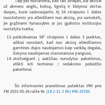
Taip pat nustatoma, kad tais atvejais, kai akcizai
už akmens anglis, koksą, lignitą ir šildymui skirtas
durpes, kurie vadovaujantis AĮ 54 straipsnio 1 dalies
nuostatomis yra atleidžiami nuo akcizų, yra sumokėti,
jie grąžinami Vyriausybės ar jos įgaliotos institucijos
nustatyta tvarka;
1
patikslinamas 58
straipsnio 1 dalies 3 punktas,
aiškiai nurodant, kad nuo akcizų atleidžiamos
gamtinės dujos naudojamos kaip variklių degalai,
išskyrus naudojamas stacionariose įrangose;
atsižvelgiant į aukščiau nurodytus pakeitimus,
atlikti kiti techninio / redakcinio pobūdžio
pakeitimai.
Šis informacinis pranešimas pateiktas VMI prie
FM
2023-05-26 rašte Nr.
(18.2-31-2 Mr) RM-20783
.