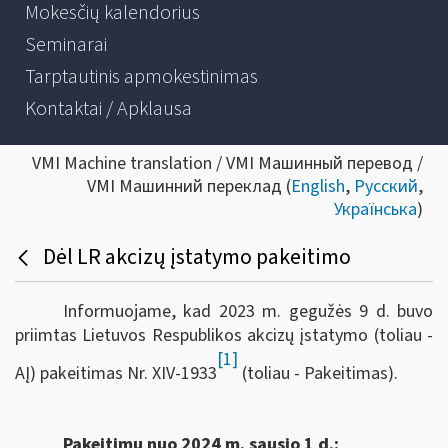
Mokesčių kalendorius
Seminarai
Tarptautinis apmokestinimas
Kontaktai / Apklausa
VMI Machine translation / VMI Машинный перевод /
VMI Машинний переклад (
English
,
Русский
,
Українська
)
Dėl LR akcizų įstatymo pakeitimo
Informuojame, kad 2023 m. gegužės 9 d. buvo
priimtas Lietuvos Respublikos akcizų įstatymo (toliau -
[1]
AĮ) pakeitimas Nr. XIV-1933
(toliau - Pakeitimas).
Pakeitimu nuo 2024 m. sausio 1 d.: