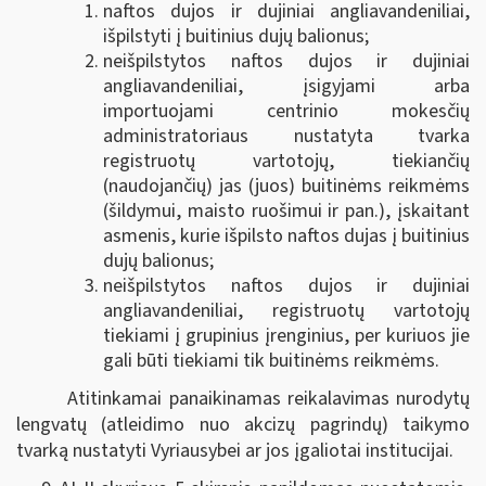
naftos dujos ir dujiniai angliavandeniliai,
išpilstyti į buitinius dujų balionus;
neišpilstytos naftos dujos ir dujiniai
angliavandeniliai, įsigyjami arba
importuojami centrinio mokesčių
administratoriaus nustatyta tvarka
registruotų vartotojų, tiekiančių
(naudojančių) jas (juos) buitinėms reikmėms
(šildymui, maisto ruošimui ir pan.), įskaitant
asmenis, kurie išpilsto naftos dujas į buitinius
dujų balionus;
neišpilstytos naftos dujos ir dujiniai
angliavandeniliai, registruotų vartotojų
tiekiami į grupinius įrenginius, per kuriuos jie
gali būti tiekiami tik buitinėms reikmėms.
Atitinkamai panaikinamas reikalavimas nurodytų
lengvatų (atleidimo nuo akcizų pagrindų) taikymo
tvarką nustatyti Vyriausybei ar jos įgaliotai institucijai.