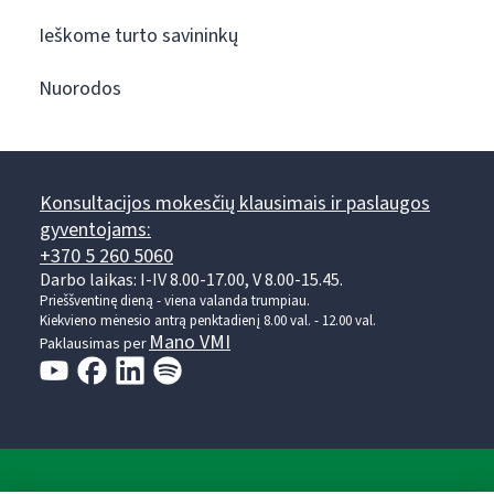
Ieškome turto savininkų
Nuorodos
Konsultacijos mokesčių klausimais ir paslaugos
gyventojams:
+370 5 260 5060
Darbo laikas: I-IV 8.00-17.00, V 8.00-15.45.
Prieššventinę dieną - viena valanda trumpiau.
Kiekvieno mėnesio antrą penktadienį 8.00 val. - 12.00 val.
Mano VMI
Paklausimas per