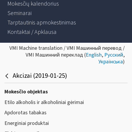
Mokesčių kalendorius
Seminarai
Tarptautinis apmokestinimas
Kontaktai / Apklausa
VMI Machine translation / VMI Машинный перевод /
VMI Машинний переклад (
English
,
Русский
,
Українська
)
Akcizai (2019-01-25)
Mokesčio objektas
Etilo alkoholis ir alkoholiniai gėrimai
Apdorotas tabakas
Energiniai produktai