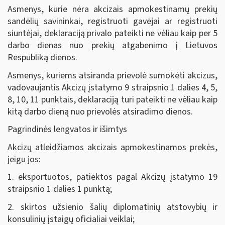
Asmenys, kurie nėra akcizais apmokestinamų prekių
sandėlių savininkai, registruoti gavėjai ar registruoti
siuntėjai, deklaraciją privalo pateikti ne vėliau kaip per 5
darbo dienas nuo prekių atgabenimo į Lietuvos
Respubliką dienos.
Asmenys, kuriems atsiranda prievolė sumokėti akcizus,
vadovaujantis Akcizų įstatymo 9 straipsnio 1 dalies 4, 5,
8, 10, 11 punktais, deklaraciją turi pateikti ne vėliau kaip
kitą darbo dieną nuo prievolės atsiradimo dienos.
Pagrindinės lengvatos ir išimtys
Akcizų atleidžiamos akcizais apmokestinamos prekės,
jeigu jos:
1. eksportuotos, patiektos pagal Akcizų įstatymo 19
straipsnio 1 dalies 1 punktą;
2. skirtos užsienio šalių diplomatinių atstovybių ir
konsulinių įstaigų oficialiai veiklai;