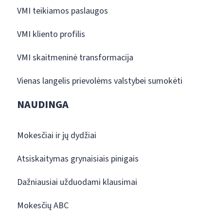
VMI teikiamos paslaugos
VMI kliento profilis
VMI skaitmeninė transformacija
Vienas langelis prievolėms valstybei sumokėti
NAUDINGA
Mokesčiai ir jų dydžiai
Atsiskaitymas grynaisiais pinigais
Dažniausiai užduodami klausimai
Mokesčių ABC