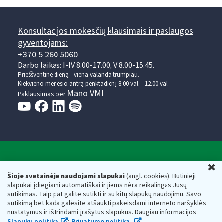
Konsultacijos mokesčių klausimais ir paslaugos
gyventojams:
+370 5 260 5060
Darbo laikas: I-IV 8.00-17.00, V 8.00-15.45.
Prieššventinę dieną - viena valanda trumpiau.
Kiekvieno mėnesio antrą penktadienį 8.00 val. - 12.00 val.
Mano VMI
Paklausimas per
Valstybinė mokesčių inspekcija prie Lietuvos
U
Respublikos finansų ministerijos
Šioje svetainėje naudojami slapukai
(angl. cookies). Būtinieji
slapukai įdiegiami automatiškai ir jiems nėra reikalingas Jūsų
Biudžetinė įstaiga. Juridinio asmens kodas — 188659752,
sutikimas. Taip pat galite sutikti ir su kitų slapukų naudojimu. Savo
adresas: Vasario 16-osios g. 14, 01107 Vilnius, Lietuva, el.paštas:
sutikimą bet kada galėsite atšaukti pakeisdami interneto naršyklės
vmi@vmi.lt
, E. pristatymo dėžutės adresas 188659752
nustatymus ir ištrindami įrašytus slapukus. Daugiau informacijos
Duomenys apie Valstybinę mokesčių inspekciją prie Lietuvos
Slapukų politika
;
Privatumo politika.