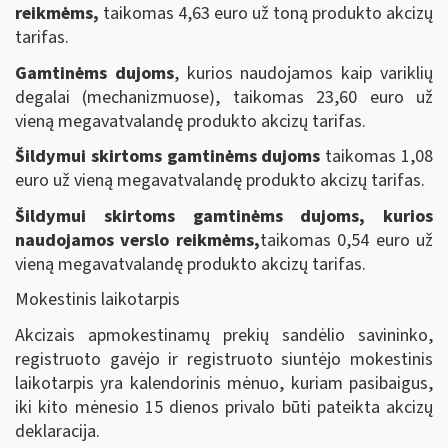
reikmėms,
taikomas 4,63 euro už toną produkto akcizų
tarifas.
Gamtinėms dujoms
, kurios naudojamos kaip variklių
degalai (mechanizmuose), taikomas 23,60 euro už
vieną megavatvalandę produkto akcizų tarifas.
Šildymui skirtoms gamtinėms dujoms
taikomas 1,08
euro už vieną megavatvalandę produkto akcizų tarifas.
Šildymui skirtoms gamtinėms dujoms
, kurios
naudojamos verslo reikmėms,
taikomas 0,54 euro už
vieną megavatvalandę produkto akcizų tarifas.
Mokestinis laikotarpis
Akcizais apmokestinamų prekių sandėlio savininko,
registruoto gavėjo ir registruoto siuntėjo mokestinis
laikotarpis yra kalendorinis mėnuo, kuriam pasibaigus,
iki kito mėnesio 15 dienos privalo būti pateikta akcizų
deklaracija.