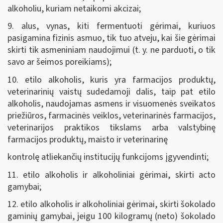
alkoholiu, kuriam netaikomi akcizai;
9. alus, vynas, kiti fermentuoti gėrimai, kuriuos
pasigamina fizinis asmuo, tik tuo atveju, kai šie gėrimai
skirti tik asmeniniam naudojimui (t. y. ne parduoti, o tik
savo ar šeimos poreikiams);
10. etilo alkoholis, kuris yra farmacijos produktų,
veterinarinių vaistų sudedamoji dalis, taip pat etilo
alkoholis, naudojamas asmens ir visuomenės sveikatos
priežiūros, farmacinės veiklos, veterinarinės farmacijos,
veterinarijos praktikos tikslams arba valstybinę
farmacijos produktų, maisto ir veterinarinę
kontrolę atliekančių institucijų funkcijoms įgyvendinti;
11. etilo alkoholis ir alkoholiniai gėrimai, skirti acto
gamybai;
12. etilo alkoholis ir alkoholiniai gėrimai, skirti šokolado
gaminių gamybai, jeigu 100 kilogramų (neto) šokolado