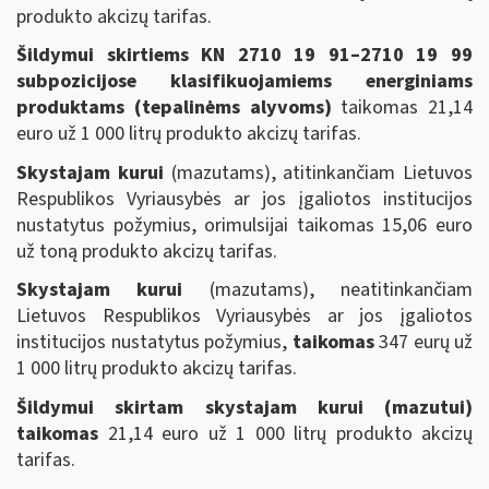
produkto akcizų tarifas.
Šildymui skirtiems
KN 2710 19 91–2710 19 99
subpozicijose klasifikuojamiems energiniams
produktams (tepalinėms alyvoms)
taikomas 21,14
euro už 1 000 litrų produkto akcizų tarifas.
Skystajam kurui
(mazutams), atitinkančiam Lietuvos
Respublikos Vyriausybės ar jos įgaliotos institucijos
nustatytus požymius, orimulsijai taikomas 15,06 euro
už toną produkto akcizų tarifas.
Skystajam kurui
(mazutams), neatitinkančiam
Lietuvos Respublikos Vyriausybės ar jos įgaliotos
institucijos nustatytus požymius,
taikomas
347 eurų už
1 000 litrų produkto akcizų tarifas.
Šildymui skirtam
skystajam kurui
(mazutui)
taikomas
21,14 euro už 1 000 litrų produkto akcizų
tarifas.