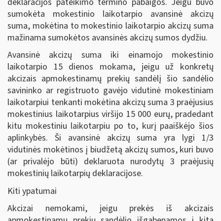
deklaracijos pateikimo termino pabaigos. Jeigu buvo
sumokėta mokestinio laikotarpio avansinė akcizų
suma, mokėtina to mokestinio laikotarpio akcizų suma
mažinama sumokėtos avansinės akcizų sumos dydžiu.
Avansinė akcizų suma iki einamojo mokestinio
laikotarpio 15 dienos mokama, jeigu už konkretų
akcizais apmokestinamų prekių sandėlį šio sandėlio
savininko ar registruoto gavėjo vidutinė mokestiniam
laikotarpiui tenkanti mokėtina akcizų suma 3 praėjusius
mokestinius laikotarpius viršijo 15 000 eurų, pradedant
kitu mokestiniu laikotarpiu po to, kurį paaiškėjo šios
aplinkybės. Ši avansinė akcizų suma yra lygi 1/3
vidutinės mokėtinos į biudžetą akcizų sumos, kuri buvo
(ar privalėjo būti) deklaruota nurodytų 3 praėjusių
mokestinių laikotarpių deklaracijose.
Kiti ypatumai
Akcizai nemokami, jeigu prekės iš akcizais
apmokestinamų prekių sandėlio išgabenamos į kitą