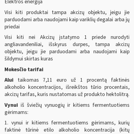
Elektros energija
Visi kiti produktai tampa akcizų objektu, jeigu jie
parduodami arba naudojami kaip variklių degalai arba jų
priedai
Visi kiti nei Akcizų įstatymo 1 priede nurodyti
angliavandeniliai, išskyrus durpes, tampa akcizų
objektu, jeigu jie parduodami arba naudojami kaip
šildymui skirtas kuras
Mokesčio tarifai
Alui
taikomas 7,11 euro už 1 procentą faktinės
alkoholio koncentracijos, išreikštos tūrio procentais,
akcizų tarifas, kuris nustatomas už produkto hektolitrą.
Vynui
iš šviežių vynuogių ir kitiems fermentuotiems
gėrimams:
1. vynui ir kitiems fermentuotiems gėrimams, kurių
faktinė tūrinė etilo alkoholio koncentracija (kitų