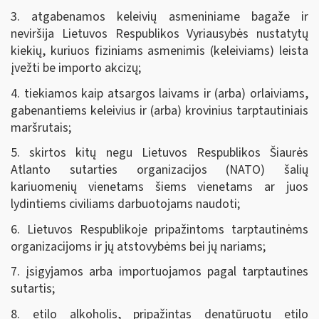
3. atgabenamos keleivių asmeniniame bagaže ir
neviršija Lietuvos Respublikos Vyriausybės nustatytų
kiekių, kuriuos fiziniams asmenimis (keleiviams) leista
įvežti be importo akcizų;
4. tiekiamos kaip atsargos laivams ir (arba) orlaiviams,
gabenantiems keleivius ir (arba) krovinius tarptautiniais
maršrutais;
5. skirtos kitų negu Lietuvos Respublikos Šiaurės
Atlanto sutarties organizacijos (NATO) šalių
kariuomenių vienetams šiems vienetams ar juos
lydintiems civiliams darbuotojams naudoti;
6. Lietuvos Respublikoje pripažintoms tarptautinėms
organizacijoms ir jų atstovybėms bei jų nariams;
7. įsigyjamos arba importuojamos pagal tarptautines
sutartis;
8. etilo alkoholis, pripažintas denatūruotu etilo