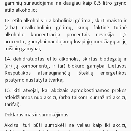
gaminių sunaudojama ne daugiau kaip 8,5 litro gryno
etilo alkoholio;
13. etilo alkoholis ir alkoholiniai gėrimai, skirti maisto ir
(arba) nealkoholinių gėrimų, kurių faktinė tūrinė
alkoholio koncentracija procentais neviršija 1,2
procento, gamybai naudojamų kvapiųjų medžiagų ar jų
mišinių gamybai;
14. dehidratuotas etilo alkoholis, skirtas biodegalų ir
(ar) jų komponentų, ir (ar) biokuro gamybai Lietuvos
Respublikos atsinaujinančių išteklių energetikos
įstatymo nustatyta tvarka;
15. kiti atvejai, kai akcizais apmokestinamos prekės
atleidžiamos nuo akcizų (arba taikomi sumažinti akcizų
tarifai).
Deklaravimas ir sumokėjimas
Akcizai turi būti sumokėti ne vėliau kaip iki akcizų