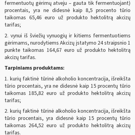
fermentuotų gėrimų atveju – gauta tik fermentuojant)
procentais, yra ne didesnė kaip 8,5 procento tūrio
taikomas 65,46 euro už produkto hektolitrą akcizų
tarifas;
2. vynui iš šviežių vynuogių ir kitiems fermentuotiems
gėrimams, nurodytiems Akcizų įstatymo 24 straipsnio 1
punkte taikomas 164,67 euro už produkto hektolitrą
akcizų tarifas.
Tarpiniams produktams
:
1. kurių faktinė tūrinė alkoholio koncentracija, išreikšta
tūrio procentais, yra ne didesnė kaip 15 procentų tūrio
taikomas 185,82 euro už produkto hektolitrą akcizų
tarifas;
2. kurių faktinė tūrinė alkoholio koncentracija, išreikšta
tūrio procentais, yra didesnė kaip 15 procentų tūrio
taikomas 264,52 euro už produkto hektolitrą akcizų
tarifas.