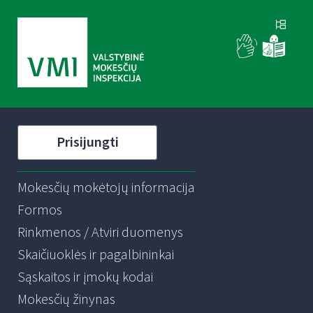
Prisijungti
Mokesčių mokėtojų informacija
Formos
Rinkmenos / Atviri duomenys
Skaičiuoklės ir pagalbininkai
Sąskaitos ir įmokų kodai
Mokesčių žinynas