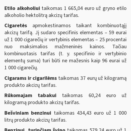
Etilo alkoholiui
taikomas 1 665,04 euro už gryno etilo
alkoholio hektolitrą akcizų tarifas.
Cigaretės
apmokestinamos taikant kombinuotąjį
akcizų tarifą. Jį sudaro specifinis elementas – 59 eurai
už 1 000 cigarečių ir vertybinis elementas – 25 procentai
nuo maksimalios mažmeninės kainos. Tačiau
kombinuotasis tarifas (t. y. specifinio ir vertybinio
elementų suma) turi būti ne mažesnis kaip 96 eurai už
1 000 cigarečių.
Cigarams ir cigarilėms
taikomas 37 eurų už kilogramą
produkto akcizų tarifas.
Rūkomajam tabakui
taikomas 60,24 euro už
kilogramą produkto akcizų tarifas.
Bešviniam benzinui
taikomas 434,43 euro už 1 000
litrų produkto akcizų tarifas.
Benzinui, turinčiam švino
taikomas 579,24 euro už 1