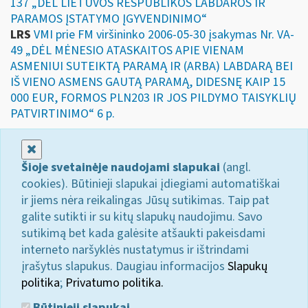
137 „DĖL LIETUVOS RESPUBLIKOS LABDAROS IR
PARAMOS ĮSTATYMO ĮGYVENDINIMO“
LRS
VMI prie FM viršininko 2006-05-30 įsakymas Nr. VA-
49 „DĖL MĖNESIO ATASKAITOS APIE VIENAM
ASMENIUI SUTEIKTĄ PARAMĄ IR (ARBA) LABDARĄ BEI
IŠ VIENO ASMENS GAUTĄ PARAMĄ, DIDESNĘ KAIP 15
000 EUR, FORMOS PLN203 IR JOS PILDYMO TAISYKLIŲ
PATVIRTINIMO“ 6 p.
Uždaryti
Šioje svetainėje naudojami slapukai
(angl.
cookies). Būtinieji slapukai įdiegiami automatiškai
ir jiems nėra reikalingas Jūsų sutikimas. Taip pat
galite sutikti ir su kitų slapukų naudojimu. Savo
sutikimą bet kada galėsite atšaukti pakeisdami
interneto naršyklės nustatymus ir ištrindami
įrašytus slapukus. Daugiau informacijos
Slapukų
politika
;
Privatumo politika.
Būtinieji slapukai