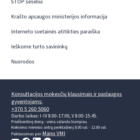
STOP šešėliui
Krašto apsaugos ministerijos informacija
Interneto svetainės atitikties paraiška
Ieškome turto savininkų
Nuorodos
Konsultacijos mokesčių klausimais ir paslaugos
gyventojams:
+370 5 260 5060
Darbo laikas: I-IV 8.00-17.00, V 8.00-15.45.
Prieššventinę dieną - viena valanda trumpiau.
Kiekvieno mėnesio antrą penktadienį 8.00 val. - 12.00 val.
Mano VMI
Paklausimas per