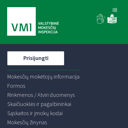
Prisijungti
Mokesčių mokėtojų informacija
Formos
Rinkmenos / Atviri duomenys
Skaičiuoklės ir pagalbininkai
Sąskaitos ir įmokų kodai
Mokesčių žinynas