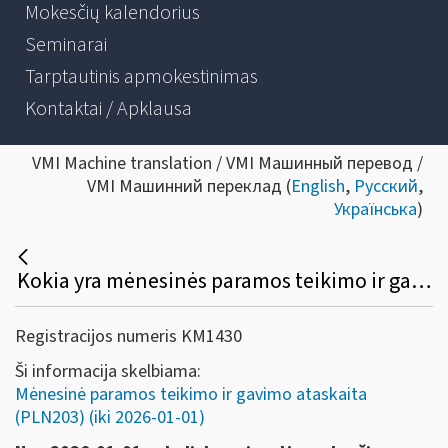
Mokesčių kalendorius
Seminarai
Tarptautinis apmokestinimas
Kontaktai / Apklausa
VMI Machine translation / VMI Машинный перевод /
VMI Машинний переклад (
English
,
Русский
,
Українська
)
Kokia yra mėnesinės paramos teikimo ir gavimo ataskaitos (PLN203) teikimo tvarka (iki 2026-01-01)?
Registracijos numeris KM1430
Ši informacija skelbiama:
Mėnesinė paramos teikimo ir gavimo ataskaita
(PLN203) (iki 2026-01-01)