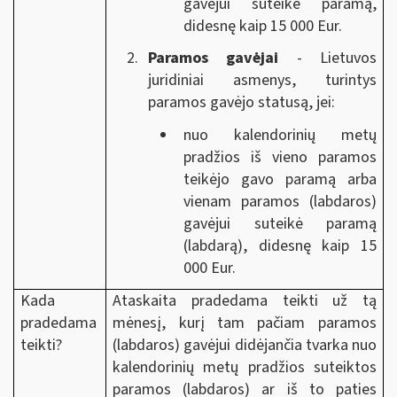
gavėjui suteikė paramą,
didesnę kaip 15 000 Eur.
Paramos gavėjai
- Lietuvos
juridiniai asmenys, turintys
paramos gavėjo statusą, jei:
nuo kalendorinių metų
pradžios iš vieno paramos
teikėjo gavo paramą arba
vienam paramos (labdaros)
gavėjui suteikė paramą
(labdarą), didesnę kaip 15
000 Eur.
Kada
Ataskaita pradedama teikti už tą
pradedama
mėnesį, kurį tam pačiam paramos
teikti?
(labdaros) gavėjui didėjančia tvarka nuo
kalendorinių metų pradžios suteiktos
paramos (labdaros) ar iš to paties