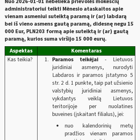
Nuo 2026-01-01 nebelieka prievolės mokesčių
administratoriui teikti Mėnesio ataskaitos apie
vienam asmeniui suteiktą paramą ir (ar) labdarą
bei iš vieno asmens gautą paramą, didesnę negu 15
000 Eur, PLN203 formą apie suteiktą ir (ar) gautą
paramą, kurios suma viršijo 15 000 eurų.
Aspektas
Komentaras
Kas teikia?
Paramos teikėjai
- Lietuvos
juridiniai asmenys, nurodyti
Labdaros ir paramos įstatymo 5
str. 2 d. 1 punkte, taip pat užsienio
valstybių juridiniai asmenys,
vykdantys veiklą Lietuvos
teritorijoje per nuolatines
buveines (įskaitant filialus), jei:
nuo kalendorinių metų
pradžios vienam paramos