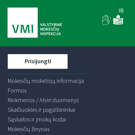
Prisijungti
Mokesčių mokėtojų informacija
Formos
Rinkmenos / Atviri duomenys
Skaičiuoklės ir pagalbininkai
Sąskaitos ir įmokų kodai
Mokesčių žinynas