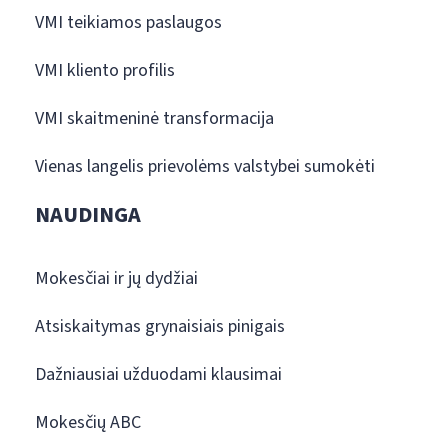
VMI teikiamos paslaugos
VMI kliento profilis
VMI skaitmeninė transformacija
Vienas langelis prievolėms valstybei sumokėti
NAUDINGA
Mokesčiai ir jų dydžiai
Atsiskaitymas grynaisiais pinigais
Dažniausiai užduodami klausimai
Mokesčių ABC