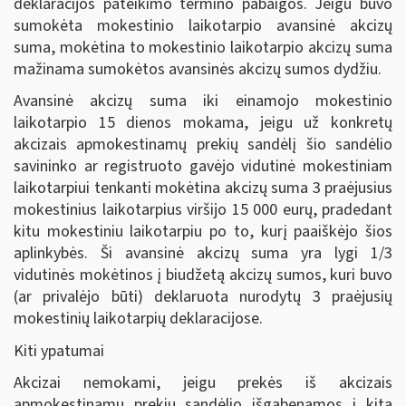
deklaracijos pateikimo termino pabaigos. Jeigu buvo
sumokėta mokestinio laikotarpio avansinė akcizų
suma, mokėtina to mokestinio laikotarpio akcizų suma
mažinama sumokėtos avansinės akcizų sumos dydžiu.
Avansinė akcizų suma iki einamojo mokestinio
laikotarpio 15 dienos mokama, jeigu už konkretų
akcizais apmokestinamų prekių sandėlį šio sandėlio
savininko ar registruoto gavėjo vidutinė mokestiniam
laikotarpiui tenkanti mokėtina akcizų suma 3 praėjusius
mokestinius laikotarpius viršijo 15 000 eurų, pradedant
kitu mokestiniu laikotarpiu po to, kurį paaiškėjo šios
aplinkybės. Ši avansinė akcizų suma yra lygi 1/3
vidutinės mokėtinos į biudžetą akcizų sumos, kuri buvo
(ar privalėjo būti) deklaruota nurodytų 3 praėjusių
mokestinių laikotarpių deklaracijose.
Kiti ypatumai
Akcizai nemokami, jeigu prekės iš akcizais
apmokestinamų prekių sandėlio išgabenamos į kitą