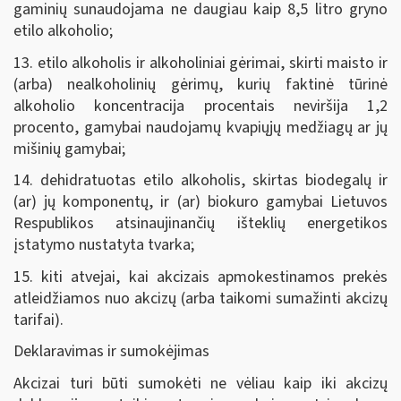
gaminių sunaudojama ne daugiau kaip 8,5 litro gryno
etilo alkoholio;
13. etilo alkoholis ir alkoholiniai gėrimai, skirti maisto ir
(arba) nealkoholinių gėrimų, kurių faktinė tūrinė
alkoholio koncentracija procentais neviršija 1,2
procento, gamybai naudojamų kvapiųjų medžiagų ar jų
mišinių gamybai;
14. dehidratuotas etilo alkoholis, skirtas biodegalų ir
(ar) jų komponentų, ir (ar) biokuro gamybai Lietuvos
Respublikos atsinaujinančių išteklių energetikos
įstatymo nustatyta tvarka;
15. kiti atvejai, kai akcizais apmokestinamos prekės
atleidžiamos nuo akcizų (arba taikomi sumažinti akcizų
tarifai).
Deklaravimas ir sumokėjimas
Akcizai turi būti sumokėti ne vėliau kaip iki akcizų