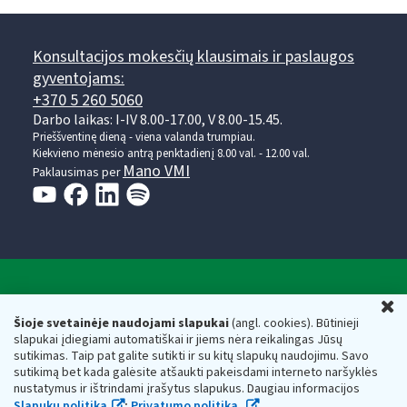
Konsultacijos mokesčių klausimais ir paslaugos
gyventojams:
+370 5 260 5060
Darbo laikas: I-IV 8.00-17.00, V 8.00-15.45.
Prieššventinę dieną - viena valanda trumpiau.
Kiekvieno mėnesio antrą penktadienį 8.00 val. - 12.00 val.
Mano VMI
Paklausimas per
Valstybinė mokesčių inspekcija prie Lietuvos
U
Respublikos finansų ministerijos
Šioje svetainėje naudojami slapukai
(angl. cookies). Būtinieji
slapukai įdiegiami automatiškai ir jiems nėra reikalingas Jūsų
Biudžetinė įstaiga. Juridinio asmens kodas — 188659752,
sutikimas. Taip pat galite sutikti ir su kitų slapukų naudojimu. Savo
adresas: Vasario 16-osios g. 14, 01107 Vilnius, Lietuva, el.paštas:
sutikimą bet kada galėsite atšaukti pakeisdami interneto naršyklės
vmi@vmi.lt
, E. pristatymo dėžutės adresas 188659752
nustatymus ir ištrindami įrašytus slapukus. Daugiau informacijos
Duomenys apie Valstybinę mokesčių inspekciją prie Lietuvos
Slapukų politika
;
Privatumo politika.