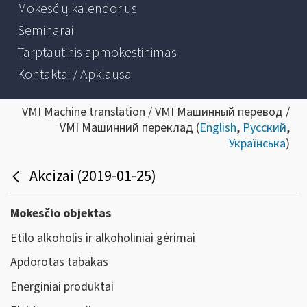
Mokesčių kalendorius
Seminarai
Tarptautinis apmokestinimas
Kontaktai / Apklausa
VMI Machine translation / VMI Машинный перевод /
VMI Машинний переклад (
English
,
Русский
,
Українська
)
Akcizai (2019-01-25)
Mokesčio objektas
Etilo alkoholis ir alkoholiniai gėrimai
Apdorotas tabakas
Energiniai produktai