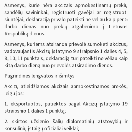
Asmenys, kurie nėra akcizais apmokestinamų prekių
sandėlių savininkai, registruoti gavėjai ar registruoti
siuntėjai, deklaraciją privalo pateikti ne vėliau kaip per 5
darbo dienas nuo prekių atgabenimo į Lietuvos
Respubliką dienos.
Asmenys, kuriems atsiranda prievolė sumokėti akcizus,
vadovaujantis Akcizų įstatymo 9 straipsnio 1 dalies 4, 5,
8, 10, 11 punktais, deklaraciją turi pateikti ne vėliau kaip
kitą darbo dieną nuo prievolės atsiradimo dienos.
Pagrindinės lengvatos ir išimtys
Akcizų atleidžiamos akcizais apmokestinamos prekės,
jeigu jos:
1. eksportuotos, patiektos pagal Akcizų įstatymo 19
straipsnio 1 dalies 1 punktą;
2. skirtos užsienio šalių diplomatinių atstovybių ir
konsulinių įstaigų oficialiai veiklai;