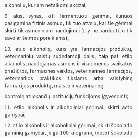
alkoholiu, kuriam netaikomi akcizai;
9. alus, vynas, kiti fermentuoti gėrimai, kuriuos
pasigamina fizinis asmuo, tik tuo atveju, kai šie gėrimai
skirti tik asmeniniam naudojimui (t. y. ne parduoti, o tik
savo ar šeimos poreikiams);
10. etilo alkoholis, kuris yra farmacijos produktų,
veterinarinių vaistų sudedamoji dalis, taip pat etilo
alkoholis, naudojamas asmens ir visuomenės sveikatos
priežiūros, farmacinės veiklos, veterinarinės farmacijos,
veterinarijos praktikos tikslams arba valstybinę
farmacijos produktų, maisto ir veterinarinę
kontrolę atliekančių institucijų funkcijoms įgyvendinti;
11. etilo alkoholis ir alkoholiniai gėrimai, skirti acto
gamybai;
12. etilo alkoholis ir alkoholiniai gėrimai, skirti šokolado
gaminių gamybai, jeigu 100 kilogramų (neto) šokolado