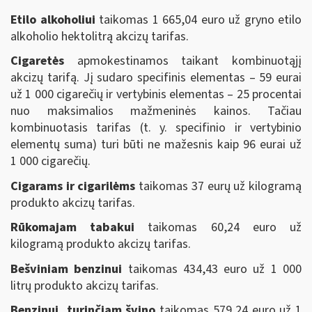
Etilo alkoholiui
taikomas 1 665,04 euro už gryno etilo
alkoholio hektolitrą akcizų tarifas.
Cigaretės
apmokestinamos taikant kombinuotąjį
akcizų tarifą. Jį sudaro specifinis elementas – 59 eurai
už 1 000 cigarečių ir vertybinis elementas – 25 procentai
nuo maksimalios mažmeninės kainos. Tačiau
kombinuotasis tarifas (t. y. specifinio ir vertybinio
elementų suma) turi būti ne mažesnis kaip 96 eurai už
1 000 cigarečių.
Cigarams ir cigarilėms
taikomas 37 eurų už kilogramą
produkto akcizų tarifas.
Rūkomajam tabakui
taikomas 60,24 euro už
kilogramą produkto akcizų tarifas.
Bešviniam benzinui
taikomas 434,43 euro už 1 000
litrų produkto akcizų tarifas.
Benzinui, turinčiam švino
taikomas 579,24 euro už 1