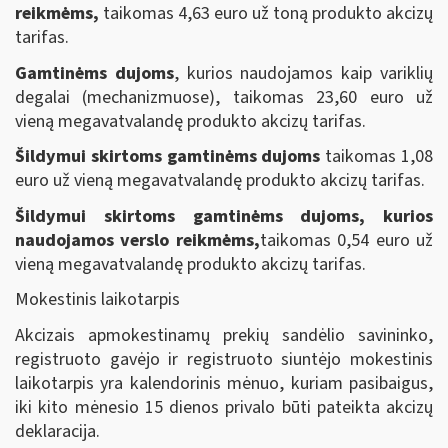
reikmėms,
taikomas 4,63 euro už toną produkto akcizų
tarifas.
Gamtinėms dujoms
, kurios naudojamos kaip variklių
degalai (mechanizmuose), taikomas 23,60 euro už
vieną megavatvalandę produkto akcizų tarifas.
Šildymui skirtoms gamtinėms dujoms
taikomas 1,08
euro už vieną megavatvalandę produkto akcizų tarifas.
Šildymui skirtoms gamtinėms dujoms
, kurios
naudojamos verslo reikmėms,
taikomas 0,54 euro už
vieną megavatvalandę produkto akcizų tarifas.
Mokestinis laikotarpis
Akcizais apmokestinamų prekių sandėlio savininko,
registruoto gavėjo ir registruoto siuntėjo mokestinis
laikotarpis yra kalendorinis mėnuo, kuriam pasibaigus,
iki kito mėnesio 15 dienos privalo būti pateikta akcizų
deklaracija.