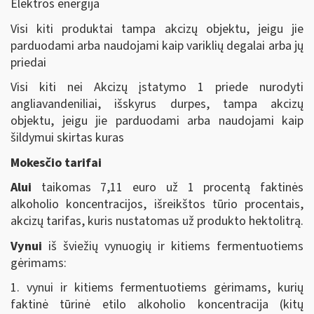
Elektros energija
Visi kiti produktai tampa akcizų objektu, jeigu jie
parduodami arba naudojami kaip variklių degalai arba jų
priedai
Visi kiti nei Akcizų įstatymo 1 priede nurodyti
angliavandeniliai, išskyrus durpes, tampa akcizų
objektu, jeigu jie parduodami arba naudojami kaip
šildymui skirtas kuras
Mokesčio tarifai
Alui
taikomas 7,11 euro už 1 procentą faktinės
alkoholio koncentracijos, išreikštos tūrio procentais,
akcizų tarifas, kuris nustatomas už produkto hektolitrą.
Vynui
iš šviežių vynuogių ir kitiems fermentuotiems
gėrimams:
1. vynui ir kitiems fermentuotiems gėrimams, kurių
faktinė tūrinė etilo alkoholio koncentracija (kitų