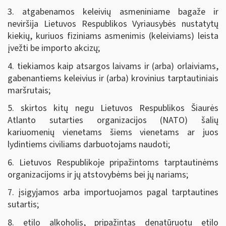
3. atgabenamos keleivių asmeniniame bagaže ir
neviršija Lietuvos Respublikos Vyriausybės nustatytų
kiekių, kuriuos fiziniams asmenimis (keleiviams) leista
įvežti be importo akcizų;
4. tiekiamos kaip atsargos laivams ir (arba) orlaiviams,
gabenantiems keleivius ir (arba) krovinius tarptautiniais
maršrutais;
5. skirtos kitų negu Lietuvos Respublikos Šiaurės
Atlanto sutarties organizacijos (NATO) šalių
kariuomenių vienetams šiems vienetams ar juos
lydintiems civiliams darbuotojams naudoti;
6. Lietuvos Respublikoje pripažintoms tarptautinėms
organizacijoms ir jų atstovybėms bei jų nariams;
7. įsigyjamos arba importuojamos pagal tarptautines
sutartis;
8. etilo alkoholis, pripažintas denatūruotu etilo