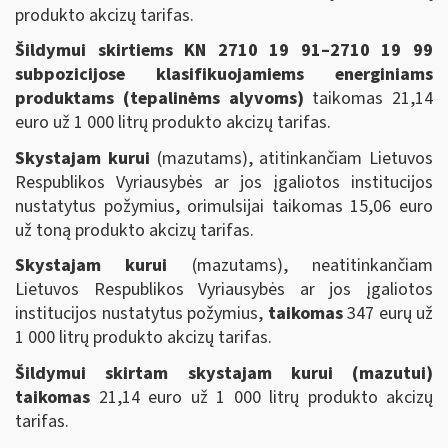
produkto akcizų tarifas.
Šildymui skirtiems
KN 2710 19 91–2710 19 99
subpozicijose klasifikuojamiems energiniams
produktams (tepalinėms alyvoms)
taikomas 21,14
euro už 1 000 litrų produkto akcizų tarifas.
Skystajam kurui
(mazutams), atitinkančiam Lietuvos
Respublikos Vyriausybės ar jos įgaliotos institucijos
nustatytus požymius, orimulsijai taikomas 15,06 euro
už toną produkto akcizų tarifas.
Skystajam kurui
(mazutams), neatitinkančiam
Lietuvos Respublikos Vyriausybės ar jos įgaliotos
institucijos nustatytus požymius,
taikomas
347 eurų už
1 000 litrų produkto akcizų tarifas.
Šildymui skirtam
skystajam kurui
(mazutui)
taikomas
21,14 euro už 1 000 litrų produkto akcizų
tarifas.