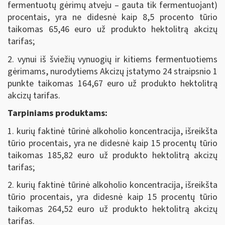
fermentuotų gėrimų atveju – gauta tik fermentuojant)
procentais, yra ne didesnė kaip 8,5 procento tūrio
taikomas 65,46 euro už produkto hektolitrą akcizų
tarifas;
2. vynui iš šviežių vynuogių ir kitiems fermentuotiems
gėrimams, nurodytiems Akcizų įstatymo 24 straipsnio 1
punkte taikomas 164,67 euro už produkto hektolitrą
akcizų tarifas.
Tarpiniams produktams
:
1. kurių faktinė tūrinė alkoholio koncentracija, išreikšta
tūrio procentais, yra ne didesnė kaip 15 procentų tūrio
taikomas 185,82 euro už produkto hektolitrą akcizų
tarifas;
2. kurių faktinė tūrinė alkoholio koncentracija, išreikšta
tūrio procentais, yra didesnė kaip 15 procentų tūrio
taikomas 264,52 euro už produkto hektolitrą akcizų
tarifas.