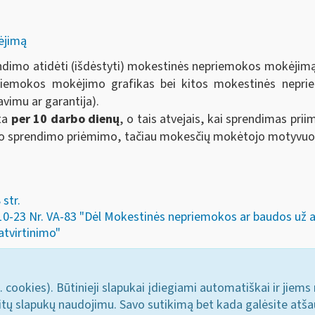
ėjimą
ndimo atidėti (išdėstyti) mokestinės nepriemokos mokėjim
riemokos mokėjimo grafikas bei kitos mokestinės nepri
avimu ar garantija).
yta
per 10 darbo dienų
, o tais atvejais, kai sprendimas pri
 sprendimo priėmimo, tačiau mokesčių mokėtojo motyvuotu
str.
-10-23 Nr. VA-83 "Dėl Mokestinės nepriemokos ar baudos už
atvirtinimo"
. cookies). Būtinieji slapukai įdiegiami automatiškai ir jiems
u kitų slapukų naudojimu. Savo sutikimą bet kada galėsite atš