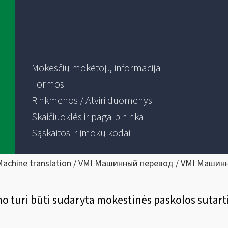
Mokesčių mokėtojų informacija
Formos
Rinkmenos / Atviri duomenys
Skaičiuoklės ir pagalbininkai
Sąskaitos ir įmokų kodai
Machine translation / VMI Машинный перевод / VMI Машин
 turi būti sudaryta mokestinės paskolos sutartis