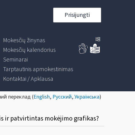
Prisijungti
Mokesčių žinynas
Mokesčių kalendorius
Seminarai
Tarptautinis apmokestinimas
Kontaktai / Apklausa
ний переклад (
English
,
Русский
,
Українська
)
 ir patvirtintas mokėjimo grafikas?