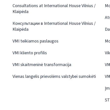
Consultations at International House Vilnius /
Mo
Klaipėda
At
Консультации в International House Vilnius /
Klaipėda
Da
VMI teikiamos paslaugos
Mo
VMI kliento profilis
Vi
VMI skaitmeninė transformacija
VM
Vienas langelis prievolėms valstybei sumokėti
VM
Įm
ST