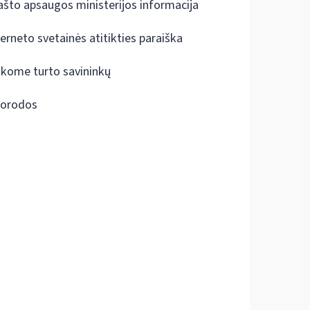
ašto apsaugos ministerijos informacija
terneto svetainės atitikties paraiška
škome turto savininkų
orodos