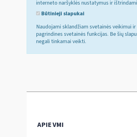
interneto naršyklės nustatymus ir ištrindam
Būtinieji slapukai
Naudojami sklandžiam svetainės veikimui ir 
pagrindines svetainės funkcijas. Be šių slap
negali tinkamai veikti.
APIE VMI