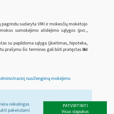
ą pagrindu sudaryta VMI ir mokesčių mokėtojo
emokos sumokėjimo atidėjimo sąlygos (pvz.,
imtas su papildoma sąlyga (įkeitimas, hipoteka,
 prašymu šis terminas gali būti pratęstas
iki
 administracinį nusižengimą mokėjimo
 nėra reikalingas
PATVIRTINTI
aukti pakeisdami
Visus slapukus