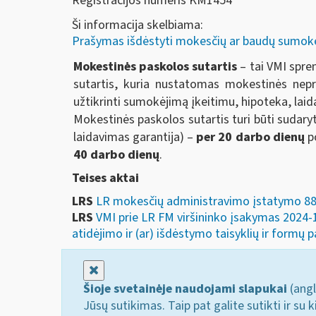
Registracijos numeris KM1454
Ši informacija skelbiama:
Prašymas išdėstyti mokesčių ar baudų sumok
Mokestinės paskolos sutartis
– tai VMI spre
sutartis, kuria nustatomas mokestinės nep
užtikrinti sumokėjimą įkeitimu, hipoteka, laid
Mokestinės paskolos sutartis turi būti sudar
laidavimas garantija) –
per 20 darbo dienų
po
40 darbo dienų
.
Teises aktai
LRS
LR mokesčių administravimo įstatymo 88 
LRS
VMI prie LR FM viršininko įsakymas 2024
atidėjimo ir (ar) išdėstymo taisyklių ir formų p
Uždaryti
Šioje svetainėje naudojami slapukai
(angl
Jūsų sutikimas. Taip pat galite sutikti ir s