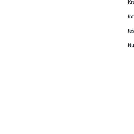
Kr
In
Ie
Nu