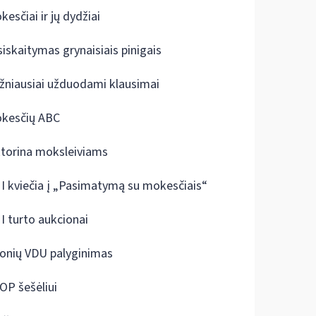
kesčiai ir jų dydžiai
siskaitymas grynaisiais pinigais
žniausiai užduodami klausimai
kesčių ABC
ktorina moksleiviams
I kviečia į „Pasimatymą su mokesčiais“
I turto aukcionai
onių VDU palyginimas
OP šešėliui