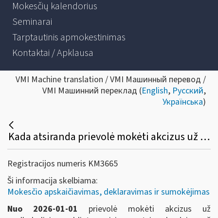
Mokesčių kalendorius
Seminarai
Tarptautinis apmokestinimas
Kontaktai / Apklausa
VMI Machine translation / VMI Машинный перевод /
VMI Машинний переклад (
English
,
Русский
,
Українська
)
Kada atsiranda prievolė mokėti akcizus už nealkoholinius saldintus gėrimus?
Registracijos numeris KM3665
Ši informacija skelbiama:
Mokesčio apskaičiavimas, deklaravimas ir sumokėjimas
Nuo 2026-01-01
prievolė mokėti akcizus už