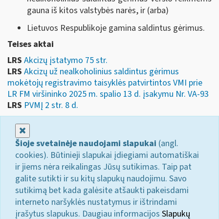
gauna iš kitos valstybės narės, ir (arba)
Lietuvos Respublikoje gamina saldintus gėrimus.
Teises aktai
LRS
Akcizų įstatymo 75 str.
LRS
Akcizų už nealkoholinius saldintus gėrimus
mokėtojų registravimo taisyklės patvirtintos VMI prie
LR FM viršininko 2025 m. spalio 13 d. įsakymu Nr. VA-93
LRS
PVMĮ 2 str. 8 d.
Uždaryti
Šioje svetainėje naudojami slapukai
(angl.
cookies). Būtinieji slapukai įdiegiami automatiškai
ir jiems nėra reikalingas Jūsų sutikimas. Taip pat
galite sutikti ir su kitų slapukų naudojimu. Savo
sutikimą bet kada galėsite atšaukti pakeisdami
interneto naršyklės nustatymus ir ištrindami
įrašytus slapukus. Daugiau informacijos
Slapukų