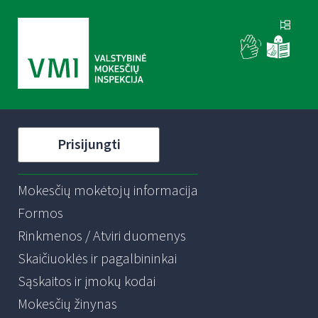
Prisijungti
Mokesčių mokėtojų informacija
Formos
Rinkmenos / Atviri duomenys
Skaičiuoklės ir pagalbininkai
Sąskaitos ir įmokų kodai
Mokesčių žinynas