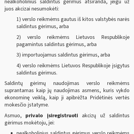
nealkoholinius saldintus gėrimus atsiranda, jeigu už
juos akcizai nesumokėti:
1) verslo reikmėms gautus iš kitos valstybės narės
saldintus gėrimus, arba
2) verslo reikmėms Lietuvos Respublikoje
pagamintus saldintus gėrimus, arba
3) importuojamus saldintus gėrimus, arba
4) verslo reikmėms Lietuvos Respublikoje įsigytus
saldintus gėrimus.
Saldintų gėrimų naudojimas verslo reikmėms
suprantamas kaip jų naudojimas asmens, kuris vykdo
ekonominę veiklą, kaip ji apibrėžta Pridėtinės vertės
mokesčio įstatyme.
Asmuo,
privalo įsiregistruoti
akcizų už saldintus
gėrimus mokėtoju, jei:
nealkoholinius saldintus gėrimus verslo reikmėms