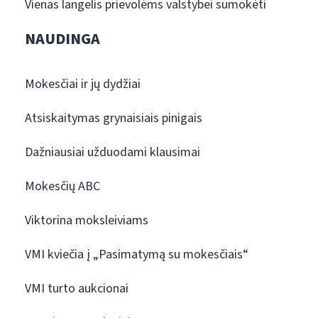
Vienas langelis prievolėms valstybei sumokėti
NAUDINGA
Mokesčiai ir jų dydžiai
Atsiskaitymas grynaisiais pinigais
Dažniausiai užduodami klausimai
Mokesčių ABC
Viktorina moksleiviams
VMI kviečia į „Pasimatymą su mokesčiais“
VMI turto aukcionai