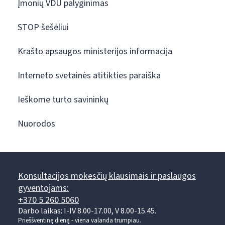
Įmonių VDU palyginimas
STOP šešėliui
Krašto apsaugos ministerijos informacija
Interneto svetainės atitikties paraiška
Ieškome turto savininkų
Nuorodos
Konsultacijos mokesčių klausimais ir paslaugos
gyventojams:
+370 5 260 5060
Darbo laikas: I-IV 8.00-17.00, V 8.00-15.45.
Prieššventinę dieną - viena valanda trumpiau.