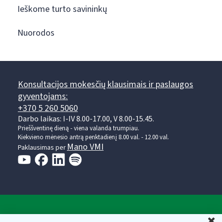
Ieškome turto savininkų
Nuorodos
Konsultacijos mokesčių klausimais ir paslaugos
gyventojams:
+370 5 260 5060
Darbo laikas: I-IV 8.00-17.00, V 8.00-15.45.
Prieššventinę dieną - viena valanda trumpiau.
Kiekvieno mėnesio antrą penktadienį 8.00 val. - 12.00 val.
Mano VMI
Paklausimas per
Valstybinė mokesčių inspekcija prie Lietuvos
U