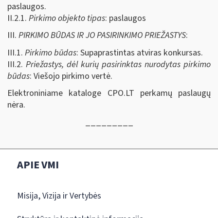
paslaugos.
II.2.1.
Pirkimo objekto tipas
: paslaugos
III.
PIRKIMO BŪDAS IR JO PASIRINKIMO PRIEŽASTYS
:
III.1.
Pirkimo būdas
: Supaprastintas atviras konkursas.
III.2.
Priežastys, dėl kurių pasirinktas nurodytas pirkimo
būdas
: Viešojo pirkimo vertė.
Elektroniniame kataloge CPO.LT perkamų paslaugų
nėra.
_________
APIE VMI
Misija, Vizija ir Vertybės