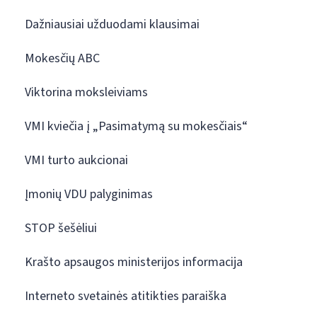
Dažniausiai užduodami klausimai
Mokesčių ABC
Viktorina moksleiviams
VMI kviečia į „Pasimatymą su mokesčiais“
VMI turto aukcionai
Įmonių VDU palyginimas
STOP šešėliui
Krašto apsaugos ministerijos informacija
Interneto svetainės atitikties paraiška