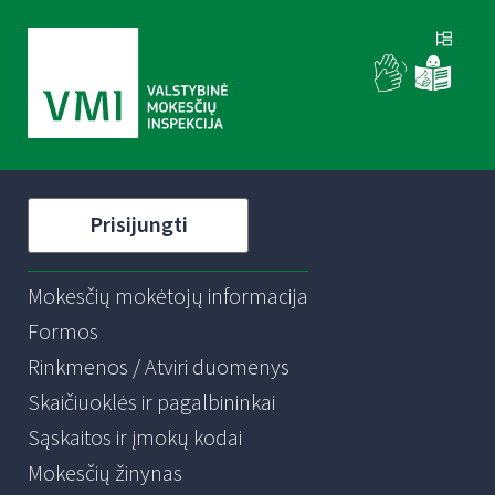
Prisijungti
Mokesčių mokėtojų informacija
Formos
Rinkmenos / Atviri duomenys
Skaičiuoklės ir pagalbininkai
Sąskaitos ir įmokų kodai
Mokesčių žinynas