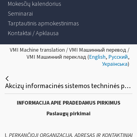
Mokesčių kalendorius
Seminarai
Tarptautinis apmokestinimas
Kontaktai / Apklausa
VMI Machine translation / VMI Машинный перевод /
VMI Машинний переклад (
English
,
Русский
,
Українська
)
Akcizų informacinės sistemos techninės priežiūros paslaugų viešasis pirkimas
INFORMACIJA APIE PRADEDAMUS PIRKIMUS
Paslaugų pirkimai
I.
PERKANČIOJI ORGANIZACIJA, ADRESAS IR KONTAKTINIAI