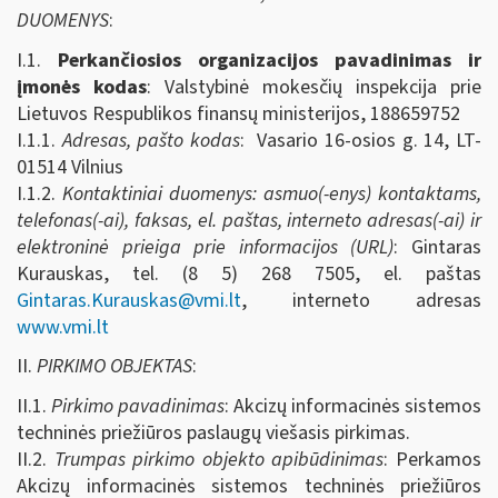
DUOMENYS
:
I.1.
Perkančiosios organizacijos pavadinimas ir
įmonės kodas
: Valstybinė mokesčių inspekcija prie
Lietuvos Respublikos finansų ministerijos, 188659752
I.1.1.
Adresas, pašto kodas
: Vasario 16-osios g. 14, LT-
01514 Vilnius
I.1.2.
Kontaktiniai duomenys: asmuo(-enys) kontaktams,
telefonas(-ai), faksas, el. paštas, interneto adresas(-ai) ir
elektroninė prieiga prie informacijos (URL)
: Gintaras
Kurauskas, tel. (8 5) 268 7505, el. paštas
Gintaras.Kurauskas@vmi.lt
, interneto adresas
www.vmi.lt
II.
PIRKIMO OBJEKTAS
:
II.1.
Pirkimo pavadinimas
: Akcizų informacinės sistemos
techninės priežiūros paslaugų viešasis pirkimas.
II.2.
Trumpas pirkimo objekto apibūdinimas
: Perkamos
Akcizų informacinės sistemos techninės priežiūros