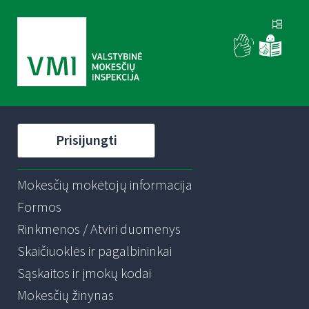
Prisijungti
Mokesčių mokėtojų informacija
Formos
Rinkmenos / Atviri duomenys
Skaičiuoklės ir pagalbininkai
Sąskaitos ir įmokų kodai
Mokesčių žinynas