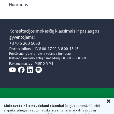
Nuorodos
Konsultacijos mokesčių klausimais ir paslaugos
gyventojams:
+370 5 260 5060
Darbo laikas: I-IV 8.00-17.00, V 8.00-15.45.
Prieššventinę dieną - viena valanda trumpiau.
Kiekvieno mėnesio antrą penktadienį 8.00 val. - 12.00 val.
Mano VMI
Paklausimas per
Valstybinė mokesčių inspekcija prie Lietuvos
U
Respublikos finansų ministerijos
Šioje svetainėje naudojami slapukai
(angl. cookies). Būtinieji
slapukai įdiegiami automatiškai ir jiems nėra reikalingas Jūsų