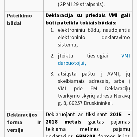
(GPMĮ 29 straipsnis).
Deklaracija su priedais VMI gali
Pateikimo
būti pateikta tokiais būdais:
būdai
elektroniniu būdu, naudojantis
elektroninio deklaravimo
sistema,
įteikta tiesiogiai
VMI
darbuotojui,
atsiųsta paštu į AVMI, jų
skelbiamais adresais, arba į
VMI prie FM Deklaracijų
tvarkymo skyrių adresu Neravų
g. 8, 66257 Druskininkai.
Deklaruojant ar tikslinant
2015 -
Deklaracijos
2018 metais
gautas pajamas
forma ir
teikiama metinės pajamų
versija
deklaracijos
GPM308
formos ir jos