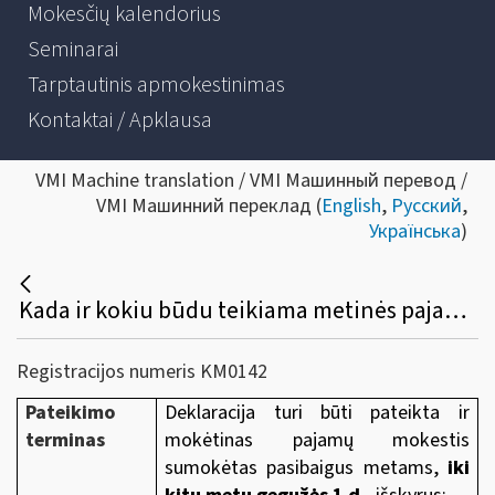
Mokesčių kalendorius
Seminarai
Tarptautinis apmokestinimas
Kontaktai / Apklausa
VMI Machine translation / VMI Машинный перевод /
VMI Машинний переклад (
English
,
Русский
,
Українська
)
Kada ir kokiu būdu teikiama metinės pajamų deklaracijos GPM308 forma?
Registracijos numeris KM0142
Pateikimo
Deklaracija turi būti pateikta ir
te
rminas
mokėtinas pajamų mokestis
sumokėtas pasibaigus metams,
iki