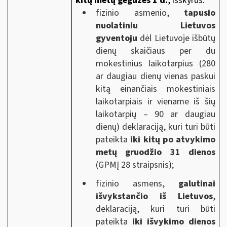
kitų metų gegužės 1 d.
, išskyrus:
fizinio asmenio,
tapusio
nuolatiniu Lietuvos
gyventoju
dėl Lietuvoje išbūtų
dienų skaičiaus per du
mokestinius laikotarpius (280
ar daugiau dienų vienas paskui
kitą einančiais mokestiniais
laikotarpiais ir viename iš šių
laikotarpių – 90 ar daugiau
dienų) deklaraciją, kuri turi būti
pateikta
iki kitų po atvykimo
metų gruodžio 31 dienos
(GPMĮ 28 straipsnis);
fizinio asmens,
galutinai
išvykstančio iš Lietuvos
,
deklaraciją, kuri turi būti
pateikta
iki išvykimo dienos