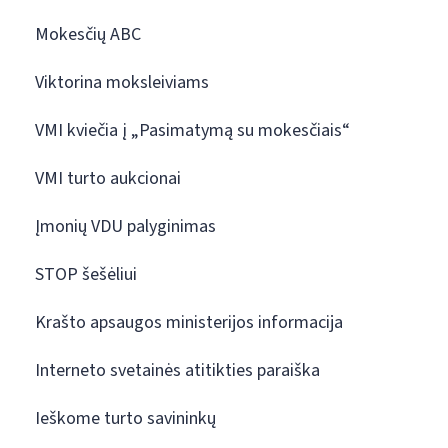
Mokesčių ABC
Viktorina moksleiviams
VMI kviečia į „Pasimatymą su mokesčiais“
VMI turto aukcionai
Įmonių VDU palyginimas
STOP šešėliui
Krašto apsaugos ministerijos informacija
Interneto svetainės atitikties paraiška
Ieškome turto savininkų