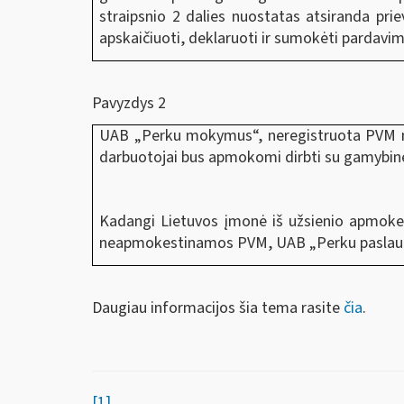
straipsnio 2 dalies nuostatas atsiranda priev
apskaičiuoti, deklaruoti ir sumokėti pardavi
Pavyzdys 2
UAB „Perku mokymus“, neregistruota PVM m
darbuotojai bus apmokomi dirbti su gamybine 
Kadangi Lietuvos įmonė iš užsienio apmoke
neapmokestinamos PVM, UAB „Perku paslaugas
Daugiau informacijos šia tema rasite
čia
.
[1]