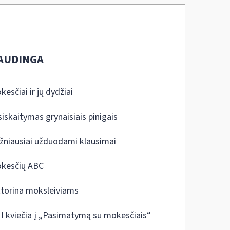
AUDINGA
kesčiai ir jų dydžiai
siskaitymas grynaisiais pinigais
žniausiai užduodami klausimai
kesčių ABC
ktorina moksleiviams
I kviečia į „Pasimatymą su mokesčiais“