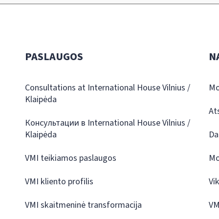
PASLAUGOS
N
Consultations at International House Vilnius /
Mo
Klaipėda
At
Консультации в International House Vilnius /
Klaipėda
Da
VMI teikiamos paslaugos
Mo
VMI kliento profilis
Vi
VMI skaitmeninė transformacija
VM