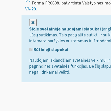
Forma FR0608, patvirtinta Valstybinės moke
VA-29
.
Uždaryti
Šioje svetainėje naudojami slapukai
(angl
Jūsų sutikimas. Taip pat galite sutikti ir s
interneto naršyklės nustatymus ir ištrindam
Būtinieji slapukai
Naudojami sklandžiam svetainės veikimui ir 
pagrindines svetainės funkcijas. Be šių slap
negali tinkamai veikti.