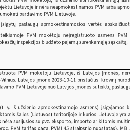
ruotas PVM mokėtoju, iš užsienio apmokestinamųjų asmen
jektu Lietuvoje ir nėra neapmokestinamos PVM arba apmokes
r sumokėti pardavimo PVM Lietuvoje.
sigytų paslaugų apmokestinamosios vertės apskaičiuo
 teikiamoje PVM mokėtoju neįregistruoto asmens PVM 
kesčių inspekcijos biudžeto pajamų surenkamąją sąskaitą.
struota PVM mokėtoju Lietuvoje, iš Latvijos Įmonės, ner
lnius. Latvijos įmonė 2023-10-11 pristačiusi krovinį nurod
rdavimo PVM Lietuvoje nuo Latvijos įmonės suteiktų paslaug
ės (t. y. iš užsienio apmokestinamojo asmens) įsigyjamos
ktomis šalies (Lietuvos) teritorijoje ir kurios Lietuvoje yr
s nėra susijusios su pvz. eksporto, importo ar kitomis muiti
roc. PVM tarifas pagal PVMĮ 45 straipsnio nuostatas), MB 