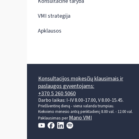
Konsultacinė taryba
VMI strategija
Apklausos
Konsultacijos mokesčių klausimais ir
paslaugos gyventojams:
+370 5 260 5060
Darbo laikas: I-IV 8.00-17.00, V 8.00-15.45.
Prieššventinę dieną - viena valanda trumpiau.
Kiekvieno mėnesio antrą penktadienį 8.00 val. - 12.00 val.
Mano VMI
Paklausimas per