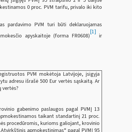
ų įsigijęs PVMĮ 95 straipsnio 2 ir 5 dalyse
tinamos 0 proc. PVM tarifu, privalo iki kito
tas pardavimo PVM turi būti deklaruojamas
[1]
mokesčio apyskaitoje (forma FR0608)
ir
egistruotos PVM mokėtoja Latvijoje, įsigyja
ytu adresu išrašė 500 Eur vertės sąskaitą. Ar
ų vertės?
 krovinio gabenimo paslaugos pagal PVMĮ 13
a apmokestinamos taikant standartinį 21 proc.
nės procedūromis, kurioms galiojant, krovinio
„Atvirkštinis apmokestinimas“ pagal PVMĮ 95