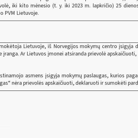
olė, iki kito mėnesio (t. y. iki 2023 m. lapkričio) 25 dieno
mo PVM Lietuvoje.
okėtoja Lietuvoje, iš Norvegijos mokymų centro įsigyja 
įranga. Ar Lietuvos įmonei atsiranda prievolė apskaičiuoti
stinamojo asmens įsigyja mokymų paslaugas, kurios pagal 
“ nėra prievolės apskaičiuoti, deklaruoti ir sumokėti par