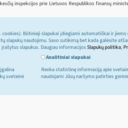
sčių inspekcijos prie Lietuvos Respublikos finansų ministe
. cookies). Būtinieji slapukai įdiegiami automatiškai ir jiems
u kitų slapukų naudojimu. Savo sutikimą bet kada galėsite atš
i įrašytus slapukus. Daugiau informacijos
Slapukų politika
;
Pr
Analitiniai slapukai
įgalina
Renka statistinę informaciją apie svetai
ukų svetainė
naudojami Jūsų naršymo patirties gerini