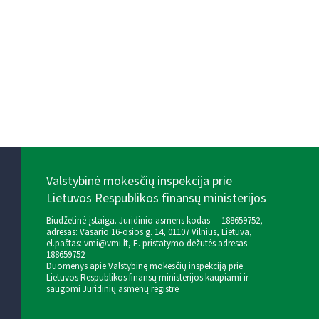
Valstybinė mokesčių inspekcija prie
Lietuvos Respublikos finansų ministerijos
Biudžetinė įstaiga. Juridinio asmens kodas — 188659752,
adresas: Vasario 16-osios g. 14, 01107 Vilnius, Lietuva,
el.paštas:
vmi@vmi.lt
, E. pristatymo dėžutės adresas
188659752
Duomenys apie Valstybinę mokesčių inspekciją prie
Lietuvos Respublikos finansų ministerijos kaupiami ir
saugomi Juridinių asmenų registre