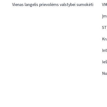
Vienas langelis prievolėms valstybei sumokėti
VM
Įm
ST
Kr
In
Ie
Nu