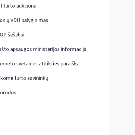
I turto aukcionai
onių VDU palyginimas
OP šešėliui
ašto apsaugos ministerijos informacija
terneto svetainės atitikties paraiška
škome turto savininkų
orodos