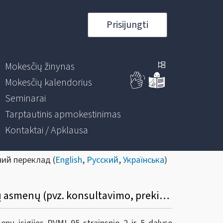
Prisijungti
Mokesčių žinynas
Mokesčių kalendorius
Seminarai
Tarptautinis apmokestinimas
Kontaktai / Apklausa
ний переклад (
English
,
Русский
,
Українська
)
Įsigyju kitas nei automatizuotas elektronines paslaugas iš užsienio apmokestinamųjų asmenų (pvz. konsultavimo, prekių transportavimo, programavimo, nekilnojamojo turto aptarnavimo ir kt.)