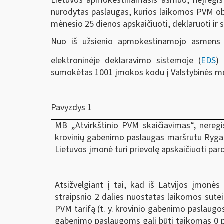
Lietuvos apmokestinamasis asmuo, neįregist
nurodytas paslaugas, kurios laikomos PVM ob
mėnesio 25 dienos apskaičiuoti, deklaruoti i
Nuo iš užsienio apmokestinamojo asmens į
elektroninėje deklaravimo sistemoje (
EDS
)
sumokėtas 1001 įmokos kodu į Valstybinės mo
Pavyzdys 1
MB „Atvirkštinio PVM skaičiavimas“, neregi
krovinių gabenimo paslaugas maršrutu Ryga-Vi
Lietuvos įmonė turi prievolę apskaičiuoti pa
Atsižvelgiant į tai, kad iš Latvijos įmon
straipsnio 2 dalies nuostatas laikomos sutei
PVM tarifą (t. y. krovinio gabenimo paslaugo
gabenimo paslaugoms gali būti taikomas 0 p