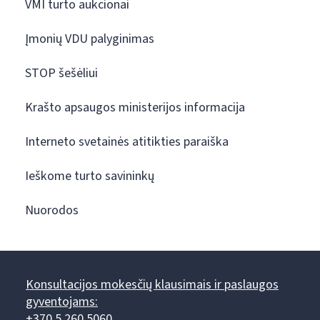
VMI turto aukcionai
Įmonių VDU palyginimas
STOP šešėliui
Krašto apsaugos ministerijos informacija
Interneto svetainės atitikties paraiška
Ieškome turto savininkų
Nuorodos
Konsultacijos mokesčių klausimais ir paslaugos
gyventojams:
+370 5 260 5060