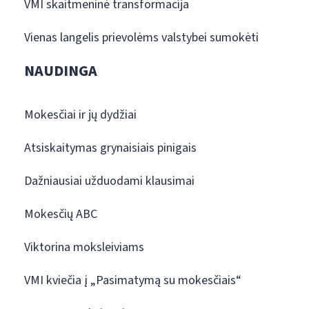
VMI skaitmeninė transformacija
Vienas langelis prievolėms valstybei sumokėti
NAUDINGA
Mokesčiai ir jų dydžiai
Atsiskaitymas grynaisiais pinigais
Dažniausiai užduodami klausimai
Mokesčių ABC
Viktorina moksleiviams
VMI kviečia į „Pasimatymą su mokesčiais“