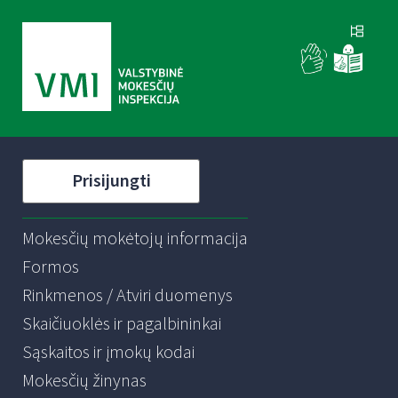
Prisijungti
Mokesčių mokėtojų informacija
Formos
Rinkmenos / Atviri duomenys
Skaičiuoklės ir pagalbininkai
Sąskaitos ir įmokų kodai
Mokesčių žinynas