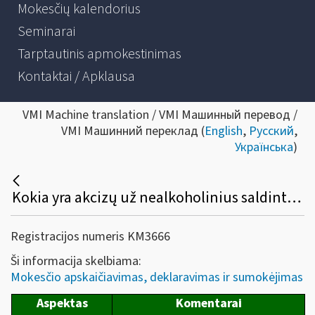
Mokesčių kalendorius
Seminarai
Tarptautinis apmokestinimas
Kontaktai / Apklausa
VMI Machine translation / VMI Машинный перевод /
VMI Машинний переклад (
English
,
Русский
,
Українська
)
Kokia yra akcizų už nealkoholinius saldintus gėrimus apskaičiavimo, deklaravimo ir sumokėjimo tvarka nuo 2026-01-01?
Registracijos numeris KM3666
Ši informacija skelbiama:
Mokesčio apskaičiavimas, deklaravimas ir sumokėjimas
Aspektas
Komentarai