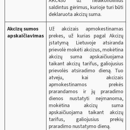
AKC430 už nealkoholinius
saldintus gėrimus, kurioje turi būti
deklaruota akcizų suma.
Akcizų sumos
Už akcizais apmokestinamas
apskaičiavimas
prekes, už kurias pagal Akcizų
įstatymą Lietuvoje atsiranda
prievolė mokėti akcizus, mokėtina
akcizų suma apskaičiuojama
taikant akcizų tarifus, galiojusius
prievolės atsiradimo dieną. Tuo
atveju, kai akcizais
apmokestinamos prekės
prarandamos ir jų praradimo
dienos nustatyti neįmanoma,
mokėtina akcizų suma
apskaičiuojama taikant akcizų
tarifus, galiojusius prekių
praradimo nustatymo dieną.