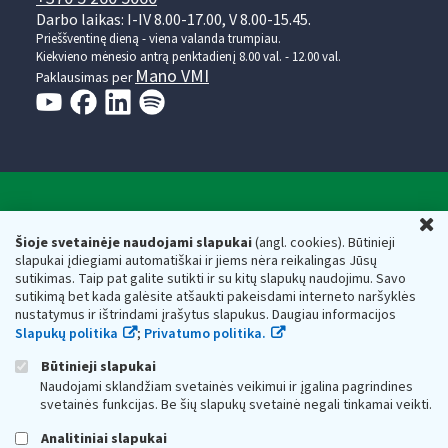
Darbo laikas: I-IV 8.00-17.00, V 8.00-15.45.
Prieššventinę dieną - viena valanda trumpiau.
Kiekvieno mėnesio antrą penktadienį 8.00 val. - 12.00 val.
Mano VMI
Paklausimas per
Valstybinė mokesčių inspekcija prie Lietuvos
U
Respublikos finansų ministerijos
Šioje svetainėje naudojami slapukai
(angl. cookies). Būtinieji
slapukai įdiegiami automatiškai ir jiems nėra reikalingas Jūsų
Biudžetinė įstaiga. Juridinio asmens kodas — 188659752,
sutikimas. Taip pat galite sutikti ir su kitų slapukų naudojimu. Savo
adresas: Vasario 16-osios g. 14, 01107 Vilnius, Lietuva, el.paštas:
sutikimą bet kada galėsite atšaukti pakeisdami interneto naršyklės
vmi@vmi.lt
, E. pristatymo dėžutės adresas 188659752
nustatymus ir ištrindami įrašytus slapukus. Daugiau informacijos
Duomenys apie Valstybinę mokesčių inspekciją prie Lietuvos
Slapukų politika
;
Privatumo politika.
Respublikos finansų ministerijos kaupiami ir saugomi Juridinių
asmenų registre
Būtinieji slapukai
Naudojami sklandžiam svetainės veikimui ir įgalina pagrindines
svetainės funkcijas. Be šių slapukų svetainė negali tinkamai veikti.
Analitiniai slapukai