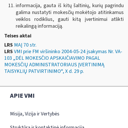
informacija, gauta iš kitų šaltinių, kurių pagrindu
galima nustatyti mokesčių mokėtojo atitinkamus
veiklos rodiklius, gauti kitą įvertinimui atlikti
reikalingą informaciją.
Teises aktai
LRS
MAĮ 70 str.
LRS
VMI prie FM viršininko 2004-05-24 įsakymas Nr. VA-
103 „DĖL MOKESČIO APSKAIČIAVIMO PAGAL
MOKESČIŲ ADMINISTRATORIAUS ĮVERTINIMĄ
TAISYKLIŲ PATVIRTINIMO“, X d. 29 p.
APIE VMI
Misija, Vizija ir Vertybės
Struktūra ir kontaktinė informacija