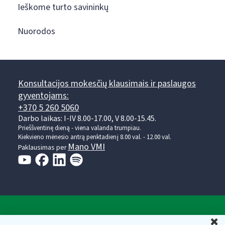
Ieškome turto savininkų
Nuorodos
Konsultacijos mokesčių klausimais ir paslaugos
gyventojams:
+370 5 260 5060
Darbo laikas: I-IV 8.00-17.00, V 8.00-15.45.
Prieššventinę dieną - viena valanda trumpiau.
Kiekvieno mėnesio antrą penktadienį 8.00 val. - 12.00 val.
Mano VMI
Paklausimas per
Valstybinė mokesčių inspekcija prie Lietuvos
U