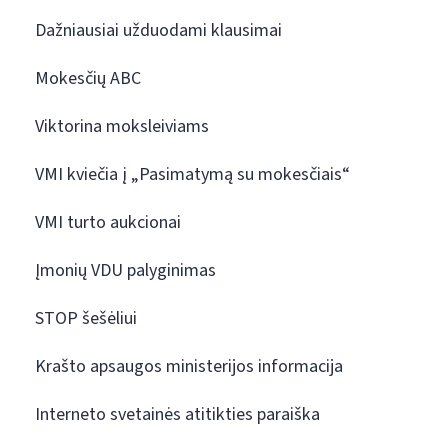
Dažniausiai užduodami klausimai
Mokesčių ABC
Viktorina moksleiviams
VMI kviečia į „Pasimatymą su mokesčiais“
VMI turto aukcionai
Įmonių VDU palyginimas
STOP šešėliui
Krašto apsaugos ministerijos informacija
Interneto svetainės atitikties paraiška