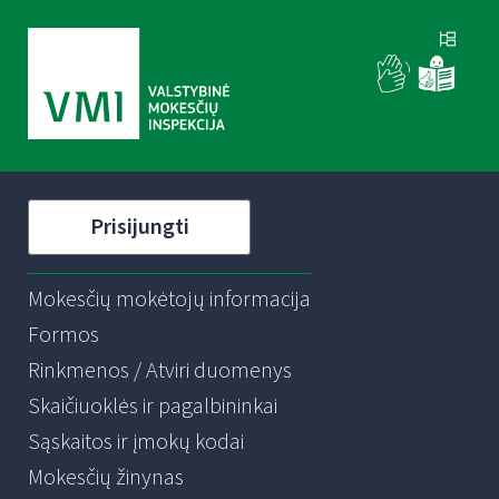
Prisijungti
Mokesčių mokėtojų informacija
Formos
Rinkmenos / Atviri duomenys
Skaičiuoklės ir pagalbininkai
Sąskaitos ir įmokų kodai
Mokesčių žinynas