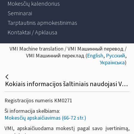
Mokesčių kalendorius
Seminarai
Tarptautinis apmokestinimas
Kontaktai / Apklausa
VMI Machine translation / VMI Машинный перевод /
VMI Машинний переклад (
English
,
Русский
,
Українська
)
Kokiais informacijos šaltiniais naudojasi VMI, apskaičiuodama mokestį pagal savo įvertinimą?
Registracijos numeris KM0271
Ši informacija skelbiama:
Mokesčių apskaičiavimas (66-72 str.)
VMI, apskaičiuodama mokestį pagal savo įvertinimą,