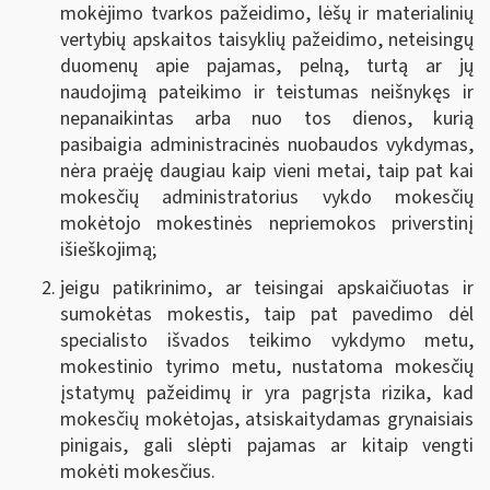
mokėjimo tvarkos pažeidimo, lėšų ir materialinių
vertybių apskaitos taisyklių pažeidimo, neteisingų
duomenų apie pajamas, pelną, turtą ar jų
naudojimą pateikimo ir teistumas neišnykęs ir
nepanaikintas arba nuo tos dienos, kurią
pasibaigia administracinės nuobaudos vykdymas,
nėra praėję daugiau kaip vieni metai, taip pat kai
mokesčių administratorius vykdo mokesčių
mokėtojo mokestinės nepriemokos priverstinį
išieškojimą;
jeigu patikrinimo, ar teisingai apskaičiuotas ir
sumokėtas mokestis, taip pat pavedimo dėl
specialisto išvados teikimo vykdymo metu,
mokestinio tyrimo metu, nustatoma mokesčių
įstatymų pažeidimų ir yra pagrįsta rizika, kad
mokesčių mokėtojas, atsiskaitydamas grynaisiais
pinigais, gali slėpti pajamas ar kitaip vengti
mokėti mokesčius.