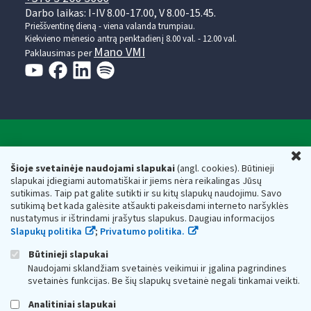
Darbo laikas: I-IV 8.00-17.00, V 8.00-15.45.
Prieššventinę dieną - viena valanda trumpiau.
Kiekvieno mėnesio antrą penktadienį 8.00 val. - 12.00 val.
Mano VMI
Paklausimas per
Valstybinė mokesčių inspekcija prie Lietuvos
U
Respublikos finansų ministerijos
Šioje svetainėje naudojami slapukai
(angl. cookies). Būtinieji
slapukai įdiegiami automatiškai ir jiems nėra reikalingas Jūsų
Biudžetinė įstaiga. Juridinio asmens kodas — 188659752,
sutikimas. Taip pat galite sutikti ir su kitų slapukų naudojimu. Savo
adresas: Vasario 16-osios g. 14, 01107 Vilnius, Lietuva, el.paštas:
sutikimą bet kada galėsite atšaukti pakeisdami interneto naršyklės
vmi@vmi.lt
, E. pristatymo dėžutės adresas 188659752
nustatymus ir ištrindami įrašytus slapukus. Daugiau informacijos
Duomenys apie Valstybinę mokesčių inspekciją prie Lietuvos
Slapukų politika
;
Privatumo politika.
Respublikos finansų ministerijos kaupiami ir saugomi Juridinių
asmenų registre
Būtinieji slapukai
Naudojami sklandžiam svetainės veikimui ir įgalina pagrindines
svetainės funkcijas. Be šių slapukų svetainė negali tinkamai veikti.
Analitiniai slapukai