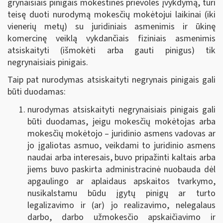
grynaisiais pinigais mokestinės prievolės įvykdymą, turi
teisę duoti nurodymą mokesčių mokėtojui laikinai (iki
vienerių metų) su juridiniais asmenimis ir ūkinę
komercinę veiklą vykdančiais fiziniais asmenimis
atsiskaityti (išmokėti arba gauti pinigus) tik
negrynaisiais pinigais.
Taip pat nurodymas atsiskaityti negrynais pinigais gali
būti duodamas:
nurodymas atsiskaityti negrynaisiais pinigais gali
būti duodamas, jeigu mokesčių mokėtojas arba
mokesčių mokėtojo – juridinio asmens vadovas ar
jo įgaliotas asmuo, veikdami to juridinio asmens
naudai arba interesais, buvo pripažinti kaltais arba
jiems buvo paskirta administracinė nuobauda dėl
apgaulingo ar aplaidaus apskaitos tvarkymo,
nusikalstamu būdu įgytų pinigų ar turto
legalizavimo ir (ar) jo realizavimo, nelegalaus
darbo, darbo užmokesčio apskaičiavimo ir