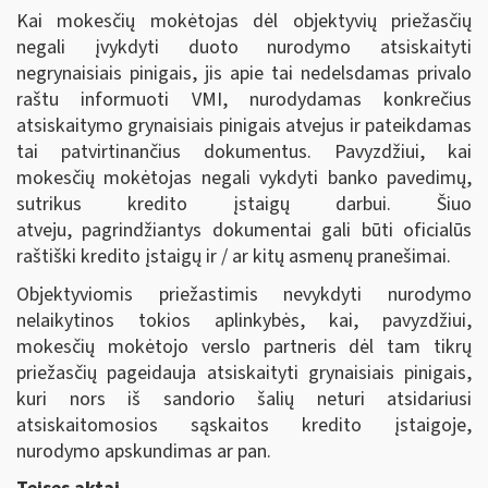
Kai mokesčių mokėtojas dėl objektyvių priežasčių
negali įvykdyti duoto nurodymo atsiskaityti
negrynaisiais pinigais, jis apie tai nedelsdamas privalo
raštu informuoti VMI, nurodydamas konkrečius
atsiskaitymo grynaisiais pinigais atvejus ir pateikdamas
tai patvirtinančius dokumentus.
Pavyzdžiui, kai
mokesčių mokėtojas negali vykdyti banko pavedimų,
sutrikus kredito įstaigų darbui. Šiuo
atveju, pagrindžiantys dokumentai gali būti oficialūs
raštiški kredito įstaigų ir / ar kitų asmenų pranešimai.
Objektyviomis priežastimis nevykdyti nurodymo
nelaikytinos tokios aplinkybės, kai, pavyzdžiui,
mokesčių mokėtojo verslo partneris dėl tam tikrų
priežasčių pageidauja atsiskaityti grynaisiais pinigais,
kuri nors iš sandorio šalių neturi atsidariusi
atsiskaitomosios sąskaitos kredito įstaigoje,
nurodymo apskundimas ar pan.