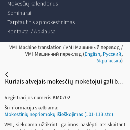
Mokesčių kalendorius
Seminarai
Tarptautinis apmokestinimas
Kontaktai / Apklausa
VMI Machine translation / VMI Машинный перевод /
VMI Машинний переклад (
English
,
Русский
,
Українська
)
Kuriais atvejais mokesčių mokėtojui gali būti duotas nurodymas atsiskaityti negrynaisiais pinigais?
Registracijos numeris KM0702
Ši informacija skelbiama:
Mokestinių nepriemokų išieškojimas (101-113 str.)
VMI, siekdama užtikrinti galimos paslėpti atsiskaitant