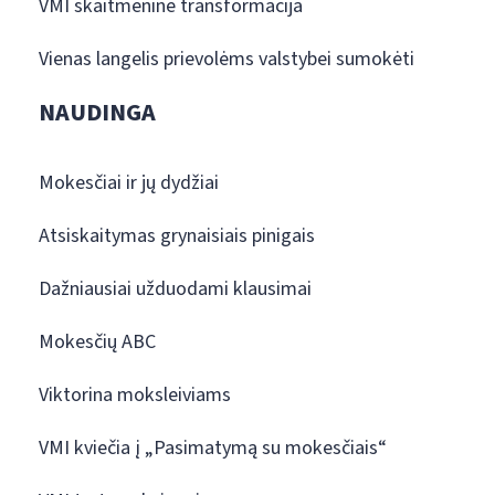
VMI skaitmeninė transformacija
Vienas langelis prievolėms valstybei sumokėti
NAUDINGA
Mokesčiai ir jų dydžiai
Atsiskaitymas grynaisiais pinigais
Dažniausiai užduodami klausimai
Mokesčių ABC
Viktorina moksleiviams
VMI kviečia į „Pasimatymą su mokesčiais“