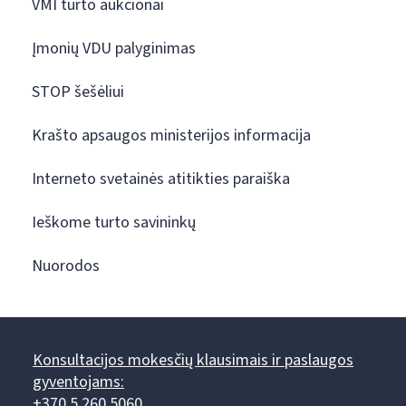
VMI turto aukcionai
Įmonių VDU palyginimas
STOP šešėliui
Krašto apsaugos ministerijos informacija
Interneto svetainės atitikties paraiška
Ieškome turto savininkų
Nuorodos
Konsultacijos mokesčių klausimais ir paslaugos
gyventojams:
+370 5 260 5060