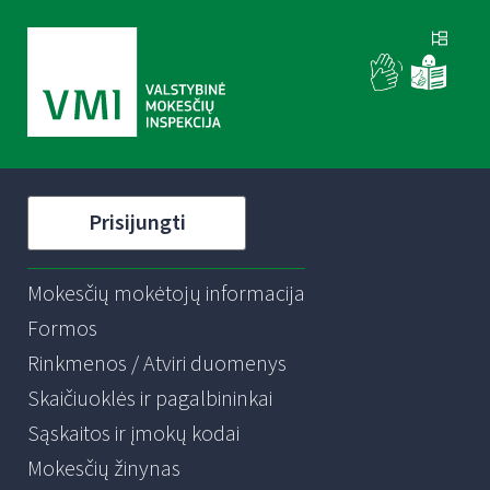
Prisijungti
Mokesčių mokėtojų informacija
Formos
Rinkmenos / Atviri duomenys
Skaičiuoklės ir pagalbininkai
Sąskaitos ir įmokų kodai
Mokesčių žinynas