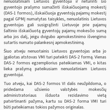
nenuolatiniam Lietuvos gyventojui ir neturinti šio
gyventojo prašymo sumažinti išskaičiuojamą mokestį
(DAS-1 formos), išskaičiuoja gyventojų pajamų mokestį
pagal GPMĮ numatytas taisykles, nenuolatinis Lietuvos
gyventojas gali susigrąžinti Lietuvoje prie pajamų
šaltinio išskaičiuotą gyventojų pajamų mokesčio sumą
arba jos dalį, jeigu dvigubo apmokestinimo išvengimo
sutartis numato palankesnį apmokestinimą.
Šiuo atveju nenuotainis Lietuvos gyventojas arba jo
įgaliotas atstovas VMI turi pateikti DAS-
2 form
ą. Vienas
DAS-2 formos egzempliorius pateikiamas VMI, o kitas
lieka prašymą pateikusiam nenuolatiniam Lietuvos
gyventojui.
Tuo atveju, kai DAS-2 formos VI dalis neužpildoma, o
pridedama užsienio valstybės mokesčių
administratoriaus išduota rezidavimo vietą
patvirtinanti pažyma, kartu su DAS-2 forma VMI turi
būti pateikiamas tokios pažymos originalas.