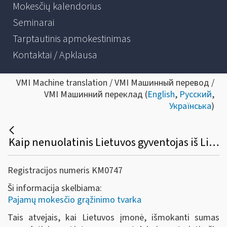
Mokesčių kalendorius
Seminarai
Tarptautinis apmokestinimas
Kontaktai / Apklausa
VMI Machine translation / VMI Машинный перевод /
VMI Машинний переклад (
English
,
Русский
,
Українська
)
Kaip nenuolatinis Lietuvos gyventojas iš Lietuvos biudžeto gali susigrąžinti gyventojų pajamų mokesčio permoką, jeigu gyventojų pajamų mokestis buvo išskaičiuotas pagal GPMĮ nuostatas, o dvigubo apmokestinimo išvengimo sutartis numato palankesnį apmokestinimą?
Registracijos numeris KM0747
Ši informacija skelbiama:
Pajamų mokesčio grąžinimo tvarka
Tais atvejais, kai Lietuvos įmonė, išmokanti sumas