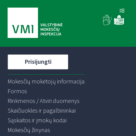
Prisijungti
Mokesčių mokėtojų informacija
Formos
Rinkmenos / Atviri duomenys
Skaičiuoklės ir pagalbininkai
Sąskaitos ir įmokų kodai
Mokesčių žinynas