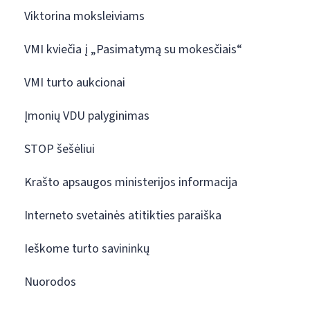
Viktorina moksleiviams
VMI kviečia į „Pasimatymą su mokesčiais“
VMI turto aukcionai
Įmonių VDU palyginimas
STOP šešėliui
Krašto apsaugos ministerijos informacija
Interneto svetainės atitikties paraiška
Ieškome turto savininkų
Nuorodos