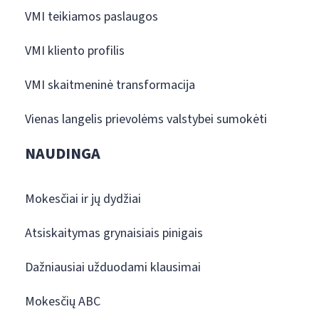
VMI teikiamos paslaugos
VMI kliento profilis
VMI skaitmeninė transformacija
Vienas langelis prievolėms valstybei sumokėti
NAUDINGA
Mokesčiai ir jų dydžiai
Atsiskaitymas grynaisiais pinigais
Dažniausiai užduodami klausimai
Mokesčių ABC