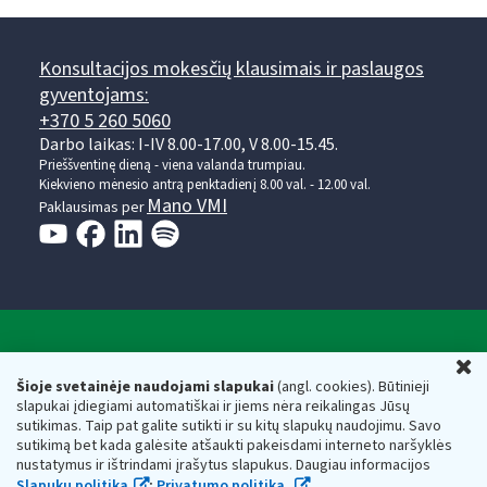
Konsultacijos mokesčių klausimais ir paslaugos
gyventojams:
+370 5 260 5060
Darbo laikas: I-IV 8.00-17.00, V 8.00-15.45.
Prieššventinę dieną - viena valanda trumpiau.
Kiekvieno mėnesio antrą penktadienį 8.00 val. - 12.00 val.
Mano VMI
Paklausimas per
Valstybinė mokesčių inspekcija prie Lietuvos
U
Respublikos finansų ministerijos
Šioje svetainėje naudojami slapukai
(angl. cookies). Būtinieji
slapukai įdiegiami automatiškai ir jiems nėra reikalingas Jūsų
Biudžetinė įstaiga. Juridinio asmens kodas — 188659752,
sutikimas. Taip pat galite sutikti ir su kitų slapukų naudojimu. Savo
adresas: Vasario 16-osios g. 14, 01107 Vilnius, Lietuva, el.paštas:
sutikimą bet kada galėsite atšaukti pakeisdami interneto naršyklės
vmi@vmi.lt
, E. pristatymo dėžutės adresas 188659752
nustatymus ir ištrindami įrašytus slapukus. Daugiau informacijos
Duomenys apie Valstybinę mokesčių inspekciją prie Lietuvos
Slapukų politika
;
Privatumo politika.