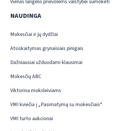
Vienas langelis prievolėms valstybei sumokėti
NAUDINGA
Mokesčiai ir jų dydžiai
Atsiskaitymas grynaisiais pinigais
Dažniausiai užduodami klausimai
Mokesčių ABC
Viktorina moksleiviams
VMI kviečia į „Pasimatymą su mokesčiais“
VMI turto aukcionai