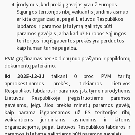
įrodymus, kad prekių gavėjas yra už Europos
Sąjungos teritorijos ribų veikiantis juridinis asmuo
ar kita organizacija, pagal Lietuvos Respublikos
labdaros ir paramos įstatymą galintys būti
paramos gavėjais, arba kad už Europos Sąjungos
teritorijos ribų išgabentos prekės yra perduotos
kaip humanitarinė pagalba.
PVM grąžinamas per 30 dienų nuo prašymo ir papildomų
dokumentų pateikimo.
Iki 2025-12-31
taikant 0 proc. PVM tarifą
apmokestinamos prekės, tiekiamos Lietuvos
Respublikos
labdaros ir paramos įstatyme
nurodytiems
Lietuvos Respublikoje įregistruotiems paramos
gavėjams, jeigu šios prekės minėtų paramos gavėjų
kaip parama išgabenamos už ES teritorijos ribų
veikiantiems juridiniams asmenims ir kitoms
organizacijoms, pagal Lietuvos Respublikos
labdaros ir
paramos įstatymą
galintiems būti paramos gavėjais.