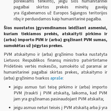
poreikiams tenkinti), jeigu šios humanitarinei
pagalbai skirtos prekės minėtų gavėjų
yra išgabenamos už Europos Sąjungos teritorijos
ribų ir perduodamos kaip humanitarinė pagalba.
Šios nuostatos įgyvendinamos leidžiant asmeniui,
kuriam tiekiamos prekės, atskaityti pirkimo ir
(arba) importo PVM ir (arba) grąžinant PVM sumas,
sumokėtas už įsigytas prekes.
PVM atskaitymo ir (arba) grąžinimo tvarka nustatyta
Lietuvos Respublikos finansų ministro patvirtintame
Pridėtinės vertės mokesčio, sumokėto už paramai ar
humanitarinei pagalbai skirtas prekes, atskaitymo ir
(arba) grąžinimo tvarkos
apraše
:
jeigu asmuo turi teisę pirkimo ir (arba) importo
PVM įtraukti į PVM atskaitą, laikoma, kad PVM
jam yra grąžinamas pasinaudojant PVM atskaita;
jeigu asmuo neturi teisės į PVM atskaitą arba ji yra