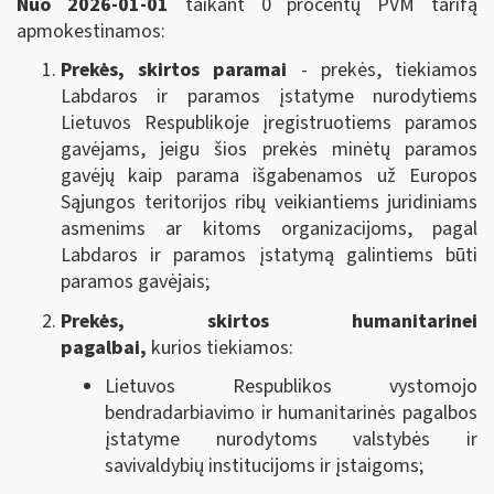
Nuo 2026-01-01
taikant 0 procentų PVM tarifą
apmokestinamos:
Prekės,
skirtos paramai
- prekės, tiekiamos
Labdaros ir paramos įstatyme nurodytiems
Lietuvos Respublikoje įregistruotiems paramos
gavėjams, jeigu šios prekės minėtų paramos
gavėjų kaip parama išgabenamos už Europos
Sąjungos teritorijos ribų veikiantiems juridiniams
asmenims ar kitoms organizacijoms, pagal
Labdaros ir paramos įstatymą galintiems būti
paramos gavėjais;
Prekės,
skirtos humanitarinei
pagalbai,
kurios tiekiamos:
Lietuvos Respublikos vystomojo
bendradarbiavimo ir humanitarinės pagalbos
įstatyme nurodytoms valstybės ir
savivaldybių institucijoms ir įstaigoms;