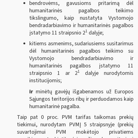
bendrovėms, gavusioms pritarimą dėl
humanitarinės pagalbos teikimo
tikslingumo, kaip nustatyta Vystomojo
bendradarbiavimo ir humanitarinės pagalbos
1
įstatymo 11 straipsnio 2
dalyje;
kitiems asmenims, sudariusiems susitarimus
dėl humanitarinės pagalbos teikimo su
Vystomojo bendradarbiavimo ir
humanitarinės pagalbos įstatymo 11
1
straipsnio 1 ar 2
dalyje nurodytomis
institucijomis;
ir
minėtų
gavėjų išgabenamos už Europos
Sąjungos teritorijos ribų ir perduodamos kaip
humanitarinė pagalba.
Taip pat 0 proc. PVM tarifas taikomas prekių
tiekimui, nurodytam PVMĮ 5 straipsnyje (prekių
suvartojimui PVM mokėtojo privatiems