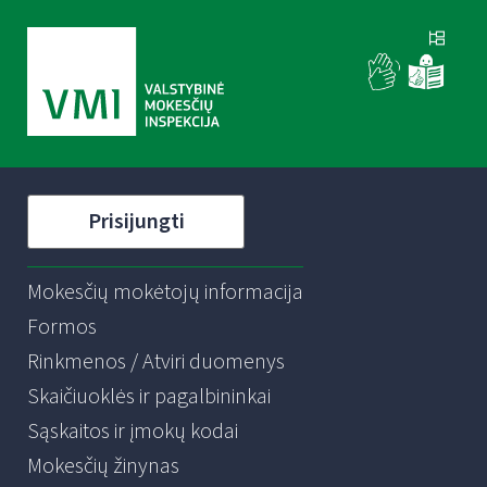
Prisijungti
Mokesčių mokėtojų informacija
Formos
Rinkmenos / Atviri duomenys
Skaičiuoklės ir pagalbininkai
Sąskaitos ir įmokų kodai
Mokesčių žinynas