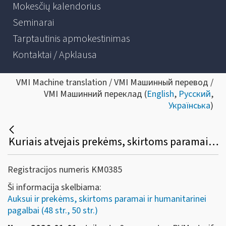
Mokesčių kalendorius
Seminarai
Tarptautinis apmokestinimas
Kontaktai / Apklausa
VMI Machine translation / VMI Машинный перевод /
VMI Машинний переклад (
English
,
Русский
,
Українська
)
Kuriais atvejais prekėms, skirtoms paramai ir (arba) humanitarinei pagalbai, taikomas 0 proc. PVM tarifas?
Registracijos numeris KM0385
Ši informacija skelbiama:
Auksui ir prekėms, skirtoms paramai ir humanitarinei
pagalbai (48 str., 50 str.)