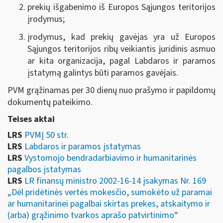
prekių išgabenimo iš Europos Sąjungos teritorijos
įrodymus;
įrodymus, kad prekių gavėjas yra už Europos
Sąjungos teritorijos ribų veikiantis juridinis asmuo
ar kita organizacija, pagal Labdaros ir paramos
įstatymą galintys būti paramos gavėjais.
PVM grąžinamas per 30 dienų nuo prašymo ir papildomų
dokumentų pateikimo.
Teises aktai
LRS
PVMĮ 50 str.
LRS
Labdaros ir paramos įstatymas
LRS
Vystomojo bendradarbiavimo ir humanitarinės
pagalbos įstatymas
LRS
LR finansų ministro 2002-16-14 įsakymas Nr. 169
„Dėl pridėtinės vertės mokesčio, sumokėto už paramai
ar humanitarinei pagalbai skirtas prekes, atskaitymo ir
(arba) grąžinimo tvarkos aprašo patvirtinimo“