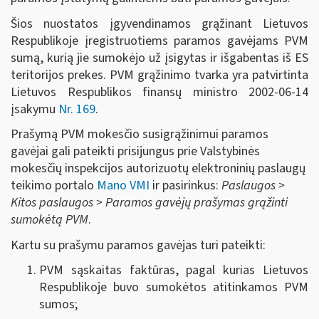
Šios nuostatos įgyvendinamos grąžinant Lietuvos
Respublikoje įregistruotiems paramos gavėjams PVM
sumą, kurią jie sumokėjo už įsigytas ir išgabentas iš ES
teritorijos prekes. PVM grąžinimo tvarka yra patvirtinta
Lietuvos Respublikos finansų ministro 2002-06-14
įsakymu
Nr. 169
.
Prašymą PVM mokesčio susigrąžinimui paramos
gavėjai gali pateikti prisijungus prie Valstybinės
mokesčių inspekcijos autorizuotų elektroninių paslaugų
teikimo portalo
Mano VMI
ir pasirinkus:
Paslaugos >
Kitos paslaugos > Paramos gavėjų prašymas grąžinti
sumokėtą PVM
.
Kartu su prašymu paramos gavėjas turi pateikti:
PVM sąskaitas faktūras, pagal kurias Lietuvos
Respublikoje buvo sumokėtos atitinkamos PVM
sumos;