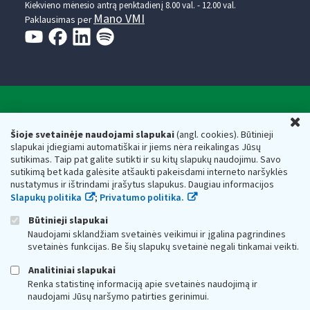
Kiekvieno mėnesio antrą penktadienį 8.00 val. - 12.00 val.
Mano VMI
Paklausimas per
Valstybinė mokesčių inspekcija prie Lietuvos
U
Respublikos finansų ministerijos
Šioje svetainėje naudojami slapukai
(angl. cookies). Būtinieji
slapukai įdiegiami automatiškai ir jiems nėra reikalingas Jūsų
Biudžetinė įstaiga. Juridinio asmens kodas — 188659752,
sutikimas. Taip pat galite sutikti ir su kitų slapukų naudojimu. Savo
adresas: Vasario 16-osios g. 14, 01107 Vilnius, Lietuva, el.paštas:
sutikimą bet kada galėsite atšaukti pakeisdami interneto naršyklės
vmi@vmi.lt
, E. pristatymo dėžutės adresas 188659752
nustatymus ir ištrindami įrašytus slapukus. Daugiau informacijos
Duomenys apie Valstybinę mokesčių inspekciją prie Lietuvos
Slapukų politika
;
Privatumo politika.
Respublikos finansų ministerijos kaupiami ir saugomi Juridinių
asmenų registre
Būtinieji slapukai
Naudojami sklandžiam svetainės veikimui ir įgalina pagrindines
svetainės funkcijas. Be šių slapukų svetainė negali tinkamai veikti.
Analitiniai slapukai
Renka statistinę informaciją apie svetainės naudojimą ir
naudojami Jūsų naršymo patirties gerinimui.