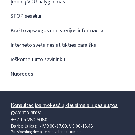
Įmonių VDU palyginimas
STOP šešėliui
Krašto apsaugos ministerijos informacija
Interneto svetainės atitikties paraiška
Ieškome turto savininkų
Nuorodos
Konsultacijos mokesčių klausimais ir paslaugos
gyventojams:
+370 5 260 5060
Darbo laikas: I-IV 8.00-17.00, V 8.00-15.45.
Prieššventinę dieną - viena valanda trumpiau.