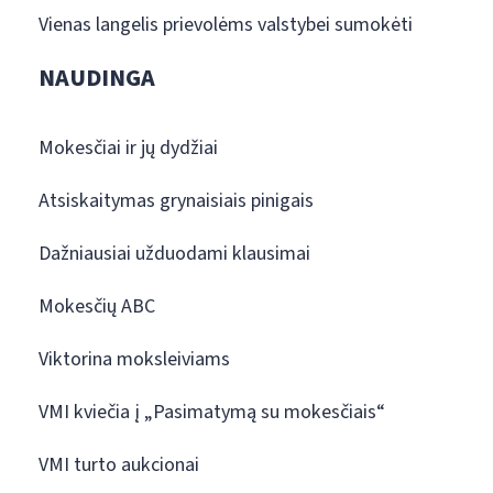
Vienas langelis prievolėms valstybei sumokėti
NAUDINGA
Mokesčiai ir jų dydžiai
Atsiskaitymas grynaisiais pinigais
Dažniausiai užduodami klausimai
Mokesčių ABC
Viktorina moksleiviams
VMI kviečia į „Pasimatymą su mokesčiais“
VMI turto aukcionai