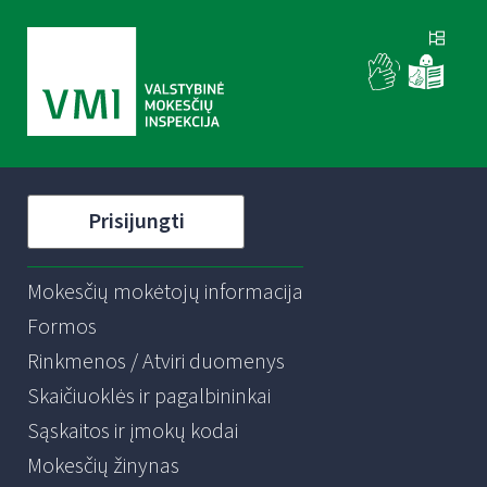
Prisijungti
Mokesčių mokėtojų informacija
Formos
Rinkmenos / Atviri duomenys
Skaičiuoklės ir pagalbininkai
Sąskaitos ir įmokų kodai
Mokesčių žinynas