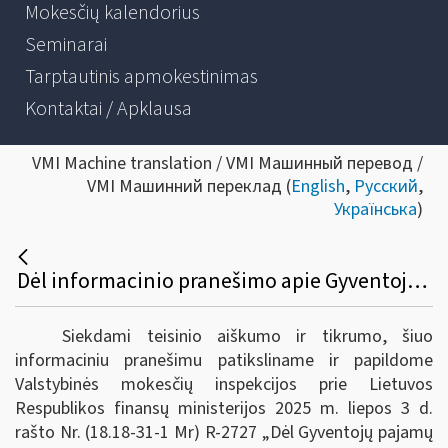
Mokesčių kalendorius
Seminarai
Tarptautinis apmokestinimas
Kontaktai / Apklausa
VMI Machine translation / VMI Машинный перевод /
VMI Машинний переклад (
English
,
Русский
,
Українська
)
Dėl informacinio pranešimo apie Gyventojų pajamų mokesčio įstatymo pakeitimus nuo 2026 m. patikslinimo
Siekdami teisinio aiškumo ir tikrumo, šiuo
informaciniu pranešimu patiksliname ir papildome
Valstybinės mokesčių inspekcijos prie Lietuvos
Respublikos finansų ministerijos 2025 m. liepos 3 d.
rašto Nr. (18.18-31-1 Mr) R-2727 „Dėl Gyventojų pajamų