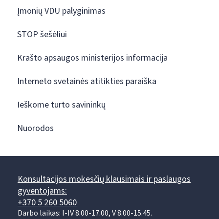
Įmonių VDU palyginimas
STOP šešėliui
Krašto apsaugos ministerijos informacija
Interneto svetainės atitikties paraiška
Ieškome turto savininkų
Nuorodos
Konsultacijos mokesčių klausimais ir paslaugos
gyventojams:
+370 5 260 5060
Darbo laikas: I-IV 8.00-17.00, V 8.00-15.45.