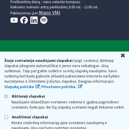
Prieššventinę dieną - viena valanda trumpiau.
Kiekvieno mėnesio antrą penktadienį 8.00 val. - 12.00 val.
Mano VMI
Paklausimas per
Valstybinė mokesčių inspekcija prie Lietuvos
U
Respublikos finansų ministerijos
Šioje svetainėje naudojami slapukai
(angl. cookies). Būtinieji
slapukai įdiegiami automatiškai ir jiems nėra reikalingas Jūsų
Biudžetinė įstaiga. Juridinio asmens kodas — 188659752,
sutikimas. Taip pat galite sutikti ir su kitų slapukų naudojimu. Savo
adresas: Vasario 16-osios g. 14, 01107 Vilnius, Lietuva, el.paštas:
sutikimą bet kada galėsite atšaukti pakeisdami interneto naršyklės
vmi@vmi.lt
, E. pristatymo dėžutės adresas 188659752
nustatymus ir ištrindami įrašytus slapukus. Daugiau informacijos
Duomenys apie Valstybinę mokesčių inspekciją prie Lietuvos
Slapukų politika
;
Privatumo politika.
Respublikos finansų ministerijos kaupiami ir saugomi Juridinių
asmenų registre
Būtinieji slapukai
Naudojami sklandžiam svetainės veikimui ir įgalina pagrindines
svetainės funkcijas. Be šių slapukų svetainė negali tinkamai veikti.
Analitiniai slapukai
Renka statistinę informaciją apie svetainės naudojimą ir
naudojami Jūsų naršymo patirties gerinimui.