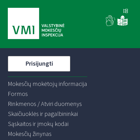
Prisijungti
Mokesčių mokėtojų informacija
Formos
Rinkmenos / Atviri duomenys
Skaičiuoklės ir pagalbininkai
Sąskaitos ir įmokų kodai
Mokesčių žinynas