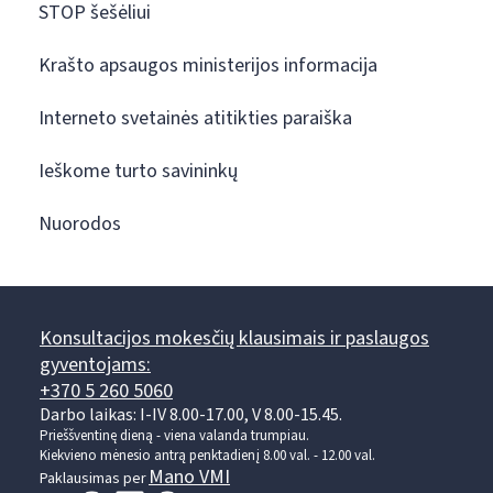
STOP šešėliui
Krašto apsaugos ministerijos informacija
Interneto svetainės atitikties paraiška
Ieškome turto savininkų
Nuorodos
Konsultacijos mokesčių klausimais ir paslaugos
gyventojams:
+370 5 260 5060
Darbo laikas: I-IV 8.00-17.00, V 8.00-15.45.
Prieššventinę dieną - viena valanda trumpiau.
Kiekvieno mėnesio antrą penktadienį 8.00 val. - 12.00 val.
Mano VMI
Paklausimas per