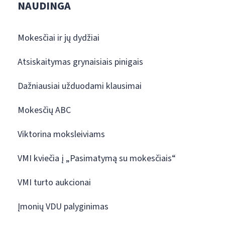
NAUDINGA
Mokesčiai ir jų dydžiai
Atsiskaitymas grynaisiais pinigais
Dažniausiai užduodami klausimai
Mokesčių ABC
Viktorina moksleiviams
VMI kviečia į „Pasimatymą su mokesčiais“
VMI turto aukcionai
Įmonių VDU palyginimas