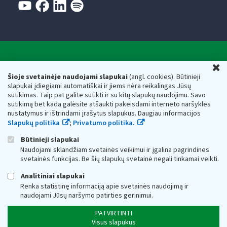
Valstybinė mokesčių inspekcija prie Lietuvos
U
Respublikos finansų ministerijos
Šioje svetainėje naudojami slapukai
(angl. cookies). Būtinieji
slapukai įdiegiami automatiškai ir jiems nėra reikalingas Jūsų
Biudžetinė įstaiga. Juridinio asmens kodas — 188659752,
sutikimas. Taip pat galite sutikti ir su kitų slapukų naudojimu. Savo
adresas: Vasario 16-osios g. 14, 01107 Vilnius, Lietuva, el.paštas:
sutikimą bet kada galėsite atšaukti pakeisdami interneto naršyklės
vmi@vmi.lt
, E. pristatymo dėžutės adresas 188659752
nustatymus ir ištrindami įrašytus slapukus. Daugiau informacijos
Duomenys apie Valstybinę mokesčių inspekciją prie Lietuvos
Slapukų politika
;
Privatumo politika.
Respublikos finansų ministerijos kaupiami ir saugomi Juridinių
asmenų registre
Būtinieji slapukai
Naudojami sklandžiam svetainės veikimui ir įgalina pagrindines
svetainės funkcijas. Be šių slapukų svetainė negali tinkamai veikti.
Analitiniai slapukai
Renka statistinę informaciją apie svetainės naudojimą ir
naudojami Jūsų naršymo patirties gerinimui.
PATVIRTINTI
Visus slapukus