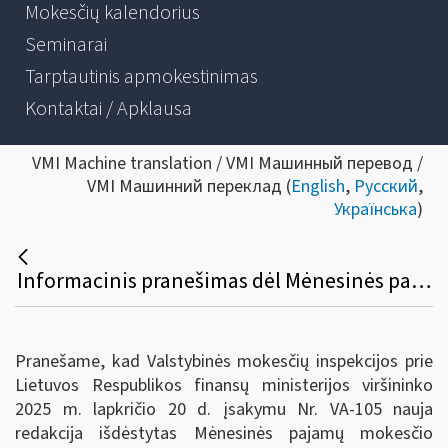
Mokesčių kalendorius
Seminarai
Tarptautinis apmokestinimas
Kontaktai / Apklausa
VMI Machine translation / VMI Машинный перевод /
VMI Машинний переклад (
English
,
Русский
,
Українська
)
Informacinis pranešimas dėl Mėnesinės pajamų mokesčio deklaracijos GPM313 formos taisyklių pakeitimo
Pranešame, kad Valstybinės mokesčių inspekcijos prie
Lietuvos Respublikos finansų ministerijos viršininko
2025 m. lapkričio 20 d. įsakymu Nr. VA-105 nauja
redakcija išdėstytas Mėnesinės pajamų mokesčio