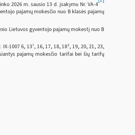
[1]
ninko 2026 m. sausio 13 d. įsakymu Nr. VA-4
gyventojo pajamų mokesčio nuo B klasės pajamų
atinio Lietuvos gyventojo pajamų mokestį nuo B
-1007 6, 13¹, 16, 17, 18, 18², 19, 20, 21, 23,
osiantys pajamų mokesčio tarifai bei šių tarifų