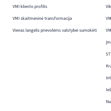
VMI kliento profilis
Vi
VMI skaitmeninė transformacija
VM
Vienas langelis prievolėms valstybei sumokėti
VM
Įm
ST
Kr
In
Ie
Nu