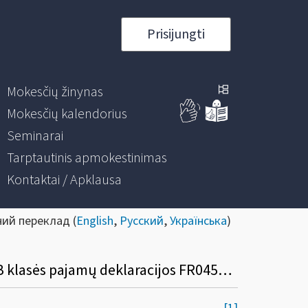
Prisijungti
Mokesčių žinynas
Mokesčių kalendorius
Seminarai
Tarptautinis apmokestinimas
Kontaktai / Apklausa
ний переклад (
English
,
Русский
,
Українська
)
Informacinis pranešimas dėl nenuolatinio Lietuvos gyventojo pajamų mokesčio nuo B klasės pajamų deklaracijos FR0459 formos, jos užpildymo ir pateikimo tvarkos aprašo patvirtinimo pakeitimo