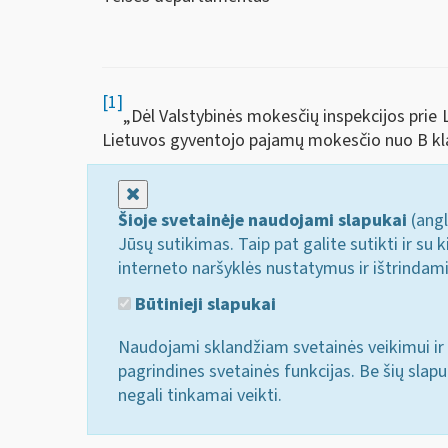
[1]
„Dėl Valstybinės mokesčių inspekcijos prie 
Lietuvos gyventojo pajamų mokesčio nuo B kla
Uždaryti
Šioje svetainėje naudojami slapukai
(angl
Jūsų sutikimas. Taip pat galite sutikti ir s
interneto naršyklės nustatymus ir ištrindam
Būtinieji slapukai
Naudojami sklandžiam svetainės veikimui ir 
pagrindines svetainės funkcijas. Be šių slap
negali tinkamai veikti.