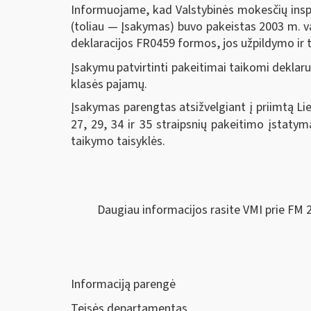
Informuojame, kad Valstybinės mokesčių inspek
(toliau — Įsakymas) buvo pakeistas 2003 m. v
deklaracijos FR0459 formos, jos užpildymo ir t
Įsakymu
patvirtinti pakeitimai taikomi dekla
klasės pajamų.
Įsakymas parengtas atsižvelgiant į priimtą Li
27, 29, 34 ir 35 straipsnių pakeitimo įstatymą
taikymo taisyklės.
Daugiau informacijos rasite VMI prie FM 
Informaciją parengė
Teisės departamentas