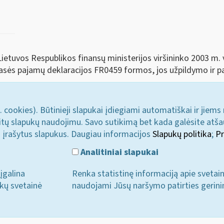
Lietuvos Respublikos finansų ministerijos viršininko 2003 m. 
sės pajamų deklaracijos FR0459 formos, jos užpildymo ir pa
. cookies). Būtinieji slapukai įdiegiami automatiškai ir jiems
u kitų slapukų naudojimu. Savo sutikimą bet kada galėsite atš
i įrašytus slapukus. Daugiau informacijos
Slapukų politika
;
Pr
Analitiniai slapukai
įgalina
Renka statistinę informaciją apie svetai
ukų svetainė
naudojami Jūsų naršymo patirties gerini