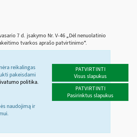
vasario 7 d. įsakymo Nr. V-46 „Dėl nenuolatinio
keitimo tvarkos aprašo patvirtinimo“.
 nėra reikalingas
PATVIRTINTI
aukti pakeisdami
Visus slapukus
ivatumo politika.
PATVIRTINTI
Pasirinktus slapukus
nės naudojimą ir
mui.