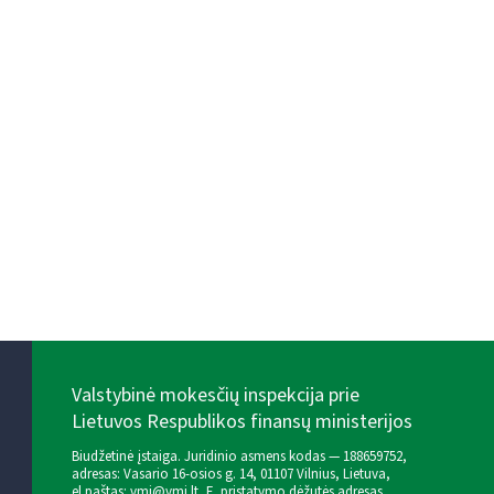
Valstybinė mokesčių inspekcija prie
Lietuvos Respublikos finansų ministerijos
Biudžetinė įstaiga. Juridinio asmens kodas — 188659752,
adresas: Vasario 16-osios g. 14, 01107 Vilnius, Lietuva,
el.paštas:
vmi@vmi.lt
, E. pristatymo dėžutės adresas