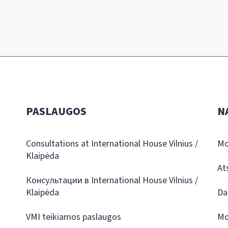
PASLAUGOS
N
Consultations at International House Vilnius /
Mo
Klaipėda
At
Консультации в International House Vilnius /
Klaipėda
Da
VMI teikiamos paslaugos
Mo