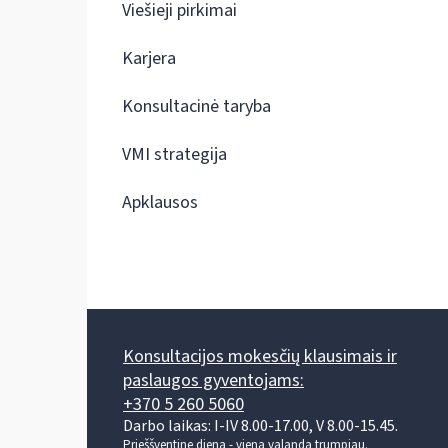
Viešieji pirkimai
Karjera
Konsultacinė taryba
VMI strategija
Apklausos
Konsultacijos mokesčių klausimais ir
paslaugos gyventojams:
+370 5 260 5060
Darbo laikas: I-IV 8.00-17.00, V 8.00-15.45.
Prieššventinę dieną - viena valanda trumpiau.