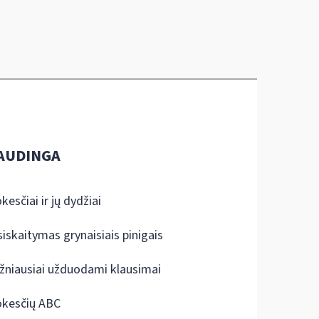
AUDINGA
kesčiai ir jų dydžiai
siskaitymas grynaisiais pinigais
žniausiai užduodami klausimai
kesčių ABC