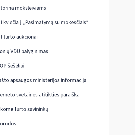
ktorina moksleiviams
I kviečia į „Pasimatymą su mokesčiais“
I turto aukcionai
onių VDU palyginimas
OP šešėliui
ašto apsaugos ministerijos informacija
terneto svetainės atitikties paraiška
škome turto savininkų
orodos