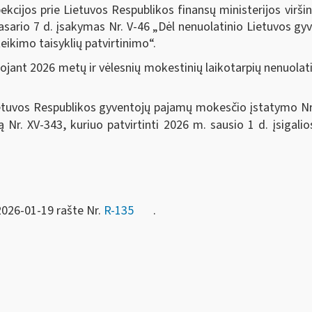
cijos prie Lietuvos Respublikos finansų ministerijos virši
asario 7 d. įsakymas Nr. V-46 „Dėl nenuolatinio Lietuvos 
eikimo taisyklių patvirtinimo“.
ruojant 2026 metų ir vėlesnių mokestinių laikotarpių nenuol
etuvos Respublikos gyventojų pajamų mokesčio įstatymo Nr. IX
 Nr. XV-343, kuriuo patvirtinti 2026 m. sausio 1 d. įsigali
2026-01-19 rašte Nr.
R-135
.