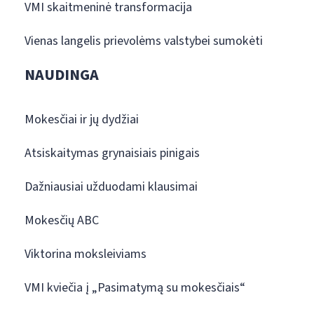
VMI skaitmeninė transformacija
Vienas langelis prievolėms valstybei sumokėti
NAUDINGA
Mokesčiai ir jų dydžiai
Atsiskaitymas grynaisiais pinigais
Dažniausiai užduodami klausimai
Mokesčių ABC
Viktorina moksleiviams
VMI kviečia į „Pasimatymą su mokesčiais“