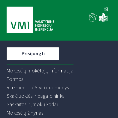
Prisijungti
Mokesčių mokėtojų informacija
Formos
Rinkmenos / Atviri duomenys
Skaičiuoklės ir pagalbininkai
Sąskaitos ir įmokų kodai
Mokesčių žinynas