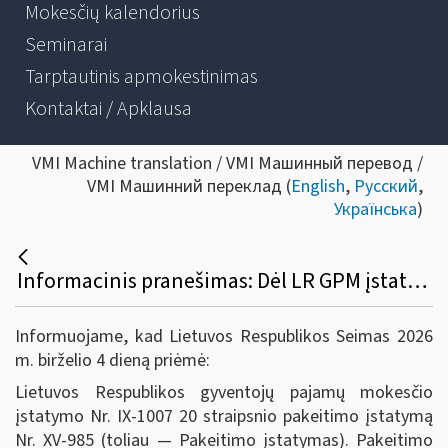
Mokesčių kalendorius
Seminarai
Tarptautinis apmokestinimas
Kontaktai / Apklausa
VMI Machine translation / VMI Машинный перевод /
VMI Машинний переклад (
English
,
Русский
,
Українська
)
Informacinis pranešimas: Dėl LR GPM įstatymo 20 straipsnio 7 dalies pakeitimo įstatymo
Informuojame, kad Lietuvos Respublikos Seimas 2026
m. birželio 4 dieną priėmė:
Lietuvos Respublikos gyventojų pajamų mokesčio
įstatymo Nr. IX-1007 20 straipsnio pakeitimo įstatymą
Nr. XV-985 (toliau — Pakeitimo įstatymas). Pakeitimo