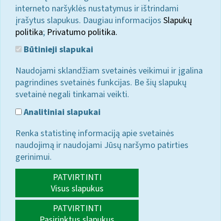
interneto naršyklės nustatymus ir ištrindami
įrašytus slapukus. Daugiau informacijos
Slapukų
politika
;
Privatumo politika.
Būtinieji slapukai
Naudojami sklandžiam svetainės veikimui ir įgalina
pagrindines svetainės funkcijas. Be šių slapukų
svetainė negali tinkamai veikti.
Analitiniai slapukai
Renka statistinę informaciją apie svetainės
naudojimą ir naudojami Jūsų naršymo patirties
gerinimui.
PATVIRTINTI
Visus slapukus
PATVIRTINTI
Pasirinktus slapukus