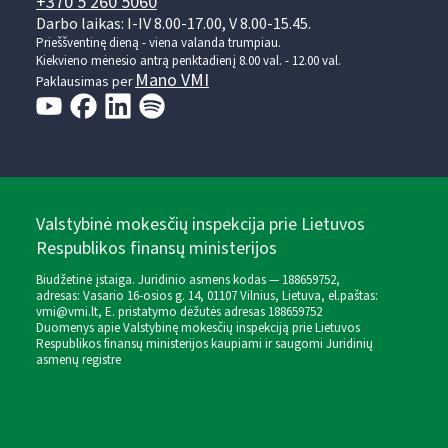
+370 5 260 5060
Darbo laikas: I-IV 8.00-17.00, V 8.00-15.45.
Prieššventinę dieną - viena valanda trumpiau.
Kiekvieno mėnesio antrą penktadienį 8.00 val. - 12.00 val.
Mano VMI
Paklausimas per
Valstybinė mokesčių inspekcija prie Lietuvos
Respublikos finansų ministerijos
Biudžetinė įstaiga. Juridinio asmens kodas — 188659752,
adresas: Vasario 16-osios g. 14, 01107 Vilnius, Lietuva, el.paštas:
vmi@vmi.lt
, E. pristatymo dėžutės adresas 188659752
Duomenys apie Valstybinę mokesčių inspekciją prie Lietuvos
Respublikos finansų ministerijos kaupiami ir saugomi Juridinių
asmenų registre