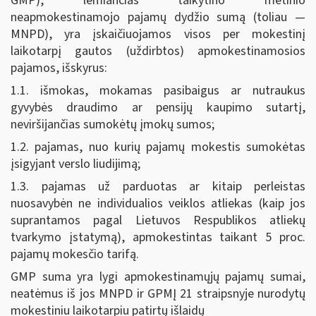
GMP), lemiančias taikytino metinio
neapmokestinamojo pajamų dydžio sumą (toliau —
MNPD), yra įskaičiuojamos visos per mokestinį
laikotarpį gautos (uždirbtos) apmokestinamosios
pajamos, išskyrus:
1.1. išmokas, mokamas pasibaigus ar nutraukus
gyvybės draudimo ar pensijų kaupimo sutartį,
neviršijančias sumokėtų įmokų sumos;
1.2. pajamas, nuo kurių pajamų mokestis sumokėtas
įsigyjant verslo liudijimą;
1.3. pajamas už parduotas ar kitaip perleistas
nuosavybėn ne individualios veiklos atliekas (kaip jos
suprantamos pagal Lietuvos Respublikos atliekų
tvarkymo įstatymą), apmokestintas taikant 5 proc.
pajamų mokesčio tarifą.
GMP suma yra lygi apmokestinamųjų pajamų sumai,
neatėmus iš jos MNPD ir GPMĮ 21 straipsnyje nurodytų
mokestiniu laikotarpiu patirtų išlaidų