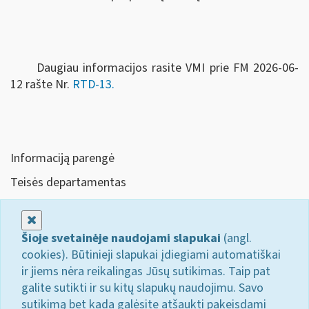
Daugiau informacijos rasite VMI prie FM 2026-06-
12 rašte Nr.
RTD-13.
Informaciją parengė
Teisės departamentas
Uždaryti
Šioje svetainėje naudojami slapukai
(angl.
cookies). Būtinieji slapukai įdiegiami automatiškai
ir jiems nėra reikalingas Jūsų sutikimas. Taip pat
galite sutikti ir su kitų slapukų naudojimu. Savo
sutikimą bet kada galėsite atšaukti pakeisdami