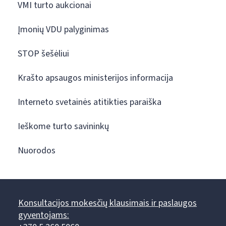
VMI turto aukcionai
Įmonių VDU palyginimas
STOP šešėliui
Krašto apsaugos ministerijos informacija
Interneto svetainės atitikties paraiška
Ieškome turto savininkų
Nuorodos
Konsultacijos mokesčių klausimais ir paslaugos
gyventojams: