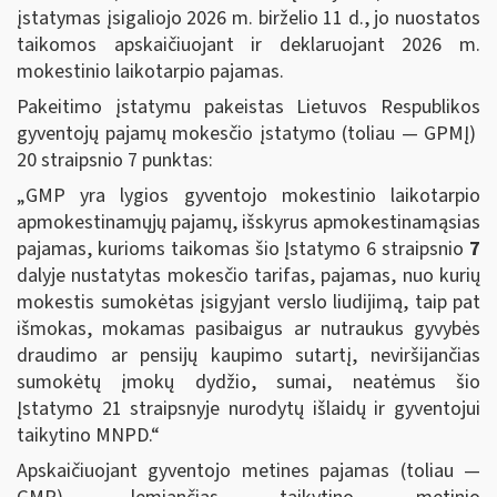
įstatymas įsigaliojo 2026 m. birželio 11 d., jo nuostatos
taikomos apskaičiuojant ir deklaruojant 2026 m.
mokestinio laikotarpio pajamas.
Pakeitimo įstatymu pakeistas Lietuvos Respublikos
gyventojų pajamų mokesčio įstatymo (toliau — GPMĮ)
20 straipsnio 7 punktas:
„GMP yra lygios gyventojo mokestinio laikotarpio
apmokestinamųjų pajamų, išskyrus apmokestinamąsias
pajamas, kurioms taikomas šio Įstatymo 6 straipsnio
7
dalyje nustatytas mokesčio tarifas, pajamas, nuo kurių
mokestis sumokėtas įsigyjant verslo liudijimą, taip pat
išmokas, mokamas pasibaigus ar nutraukus gyvybės
draudimo ar pensijų kaupimo sutartį, neviršijančias
sumokėtų įmokų dydžio, sumai, neatėmus šio
Įstatymo 21 straipsnyje nurodytų išlaidų ir gyventojui
taikytino MNPD.“
Apskaičiuojant gyventojo metines pajamas (toliau —