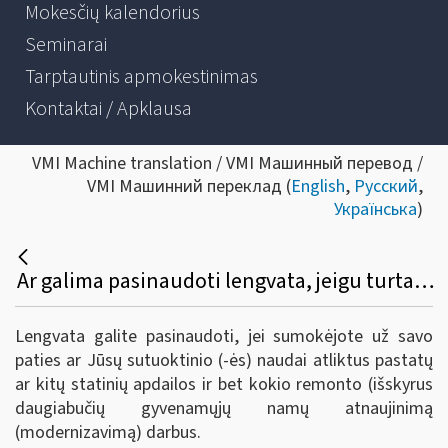
Mokesčių kalendorius
Seminarai
Tarptautinis apmokestinimas
Kontaktai / Apklausa
VMI Machine translation / VMI Машинный перевод /
VMI Машинний переклад (
English
,
Русский
,
Українська
)
Ar galima pasinaudoti lengvata, jeigu turtas priklauso sutuoktiniui?
Lengvata galite pasinaudoti, jei sumokėjote už savo
paties ar Jūsų sutuoktinio (-ės) naudai atliktus pastatų
ar kitų statinių apdailos ir bet kokio remonto (išskyrus
daugiabučių gyvenamųjų namų atnaujinimą
(modernizavimą) darbus.