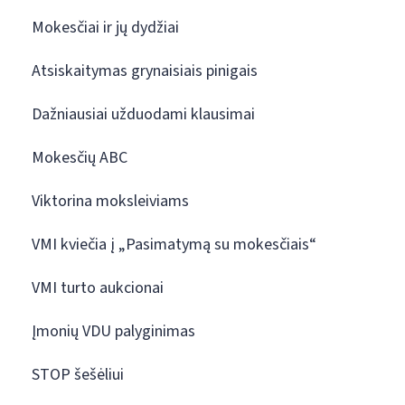
Mokesčiai ir jų dydžiai
Atsiskaitymas grynaisiais pinigais
Dažniausiai užduodami klausimai
Mokesčių ABC
Viktorina moksleiviams
VMI kviečia į „Pasimatymą su mokesčiais“
VMI turto aukcionai
Įmonių VDU palyginimas
STOP šešėliui