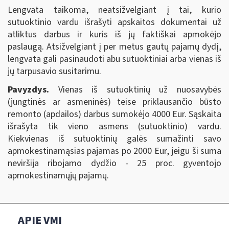
Lengvata taikoma, neatsižvelgiant į tai, kurio
sutuoktinio vardu išrašyti apskaitos dokumentai už
atliktus darbus ir kuris iš jų faktiškai apmokėjo
paslaugą. Atsižvelgiant į per metus gautų pajamų dydį,
lengvata gali pasinaudoti abu sutuoktiniai arba vienas iš
jų tarpusavio susitarimu.
Pavyzdys.
Vienas iš sutuoktinių už nuosavybės
(jungtinės ar asmeninės) teise priklausančio būsto
remonto (apdailos) darbus sumokėjo 4000 Eur. Sąskaita
išrašyta tik vieno asmens (sutuoktinio) vardu.
Kiekvienas iš sutuoktinių galės sumažinti savo
apmokestinamąsias pajamas po 2000 Eur, jeigu ši suma
neviršija ribojamo dydžio - 25 proc. gyventojo
apmokestinamųjų pajamų.
APIE VMI