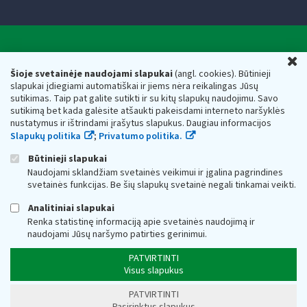
Valstybinė mokesčių inspekcija prie Lietuvos
U
Respublikos finansų ministerijos
Šioje svetainėje naudojami slapukai
(angl. cookies). Būtinieji
slapukai įdiegiami automatiškai ir jiems nėra reikalingas Jūsų
Biudžetinė įstaiga. Juridinio asmens kodas — 188659752,
sutikimas. Taip pat galite sutikti ir su kitų slapukų naudojimu. Savo
adresas: Vasario 16-osios g. 14, 01107 Vilnius, Lietuva, el.paštas:
sutikimą bet kada galėsite atšaukti pakeisdami interneto naršyklės
vmi@vmi.lt
, E. pristatymo dėžutės adresas 188659752
nustatymus ir ištrindami įrašytus slapukus. Daugiau informacijos
Duomenys apie Valstybinę mokesčių inspekciją prie Lietuvos
Slapukų politika
;
Privatumo politika.
Respublikos finansų ministerijos kaupiami ir saugomi Juridinių
asmenų registre
Būtinieji slapukai
Naudojami sklandžiam svetainės veikimui ir įgalina pagrindines
svetainės funkcijas. Be šių slapukų svetainė negali tinkamai veikti.
Analitiniai slapukai
Renka statistinę informaciją apie svetainės naudojimą ir
naudojami Jūsų naršymo patirties gerinimui.
PATVIRTINTI
Visus slapukus
PATVIRTINTI