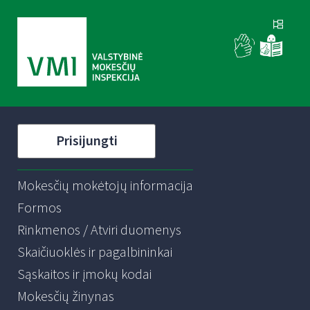
Prisijungti
Mokesčių mokėtojų informacija
Formos
Rinkmenos / Atviri duomenys
Skaičiuoklės ir pagalbininkai
Sąskaitos ir įmokų kodai
Mokesčių žinynas