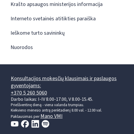
Krašto apsaugos ministerijos informacija
Interneto svetainės atitikties paraiška
Ieškome turto savininkų
Nuorodos
Konsultacijos mokesčių klausimais ir paslaugos
gyventojams:
+370 5 260 5060
Darbo laikas: I-IV 8.00-17.00, V 8.00-15.45.
Prieššventinę dieną - viena valanda trumpiau.
Kiekvieno mėnesio antrą penktadienį 8.00 val. - 12.00 val.
Mano VMI
Paklausimas per