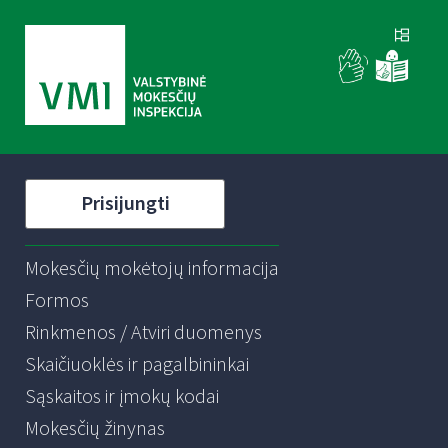
Prisijungti
Mokesčių mokėtojų informacija
Formos
Rinkmenos / Atviri duomenys
Skaičiuoklės ir pagalbininkai
Sąskaitos ir įmokų kodai
Mokesčių žinynas