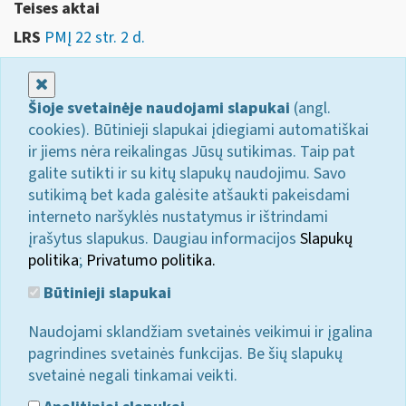
Teises aktai
LRS
PMĮ 22 str. 2 d.
Uždaryti
Šioje svetainėje naudojami slapukai
(angl.
cookies). Būtinieji slapukai įdiegiami automatiškai
ir jiems nėra reikalingas Jūsų sutikimas. Taip pat
galite sutikti ir su kitų slapukų naudojimu. Savo
sutikimą bet kada galėsite atšaukti pakeisdami
interneto naršyklės nustatymus ir ištrindami
įrašytus slapukus. Daugiau informacijos
Slapukų
politika
;
Privatumo politika.
Būtinieji slapukai
Naudojami sklandžiam svetainės veikimui ir įgalina
pagrindines svetainės funkcijas. Be šių slapukų
svetainė negali tinkamai veikti.