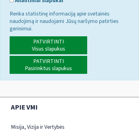
Analitiniai slapukai
Renka statistinę informaciją apie svetainės
naudojimą ir naudojami Jūsų naršymo patirties
gerinimui.
PATVIRTINTI
Visus slapukus
PATVIRTINTI
Pasirinktus slapukus
APIE VMI
Misija, Vizija ir Vertybės