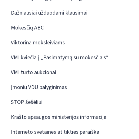
Dažniausiai užduodami klausimai
Mokesčių ABC
Viktorina moksleiviams
VMI kviečia į „Pasimatymą su mokesčiais“
VMI turto aukcionai
Įmonių VDU palyginimas
STOP šešėliui
Krašto apsaugos ministerijos informacija
Interneto svetainės atitikties paraiška