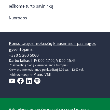
Ieškome turto savininkų
Nuorodos
Konsultacijos mokesčių klausimais ir paslaugos
gyventojams:
+370 5 260 5060
Darbo laikas: I-IV 8.00-17.00, V 8.00-15.45.
Prieššventinę dieną - viena valanda trumpiau.
Kiekvieno mėnesio antrą penktadienį 8.00 val. - 12.00 val.
Mano VMI
Paklausimas per
Valstybinė mokesčių inspekcija prie Lietuvos