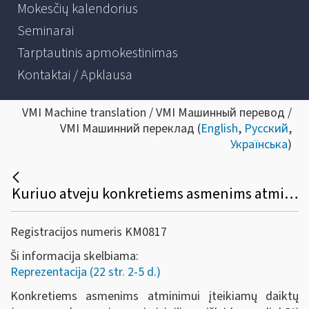
Mokesčių kalendorius
Seminarai
Tarptautinis apmokestinimas
Kontaktai / Apklausa
VMI Machine translation / VMI Машинный перевод /
VMI Машинний переклад (
English
,
Русский
,
Українська
)
Kuriuo atveju konkretiems asmenims atminimui įteikiamų daiktų įsigijimo išlaidos gali būti laikomos reprezentacinėmis sąnaudomis?
Registracijos numeris KM0817
Ši informacija skelbiama:
Reprezentacija (22 str. 2-5 d.)
Konkretiems asmenims atminimui įteikiamų daiktų