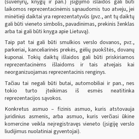
(suvenyrų, knygų ir pan.) įsigijimo išlaidos gali būti
laikomos reprezentacinėmis sąnaudomis tuo atveju, jei
minėtieji daiktai yra reprezentatyvūs (pvz., ant tų daiktų
gali būti vieneto simbolis, pavadinimas, prekinis ženklas
arba tai gali būti knyga apie Lietuvą).
Taip pat tai gali būti smulkios verslo dovanos, pvz.,
parkeriai, kanceliarinės prekės, gėlių puokštės, dovanų
kuponai. Tokių daiktų išlaidos gali būti priskiriamos
reprezentacinėms išlaidoms ir tais atvejais kai
neorganizuojamas reprezentacinis renginys.
Tačiau tai negali būti butai, automobiliai ir pan., nes
tokio turto įteikimas iš esmės neatitinka
reprezentacijos sąvokos.
Konkretus asmuo – fizinis asmuo, kuris atstovauja
juridinius asmenis, arba asmuo, kuris verčiasi ūkine
komercine veikla neįregistravęs vieneto (įsigiję verslo
liudijimus nuolatiniai gyventojai).