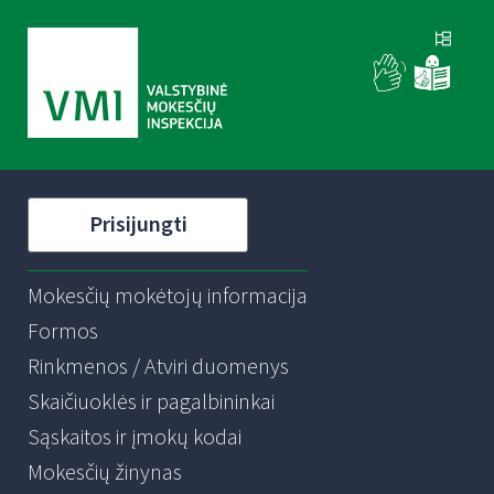
Prisijungti
Mokesčių mokėtojų informacija
Formos
Rinkmenos / Atviri duomenys
Skaičiuoklės ir pagalbininkai
Sąskaitos ir įmokų kodai
Mokesčių žinynas