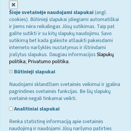
Uždaryti
Šioje svetainėje naudojami slapukai
(angl.
cookies). Būtinieji slapukai įdiegiami automatiškai
ir jiems nėra reikalingas Jūsų sutikimas. Taip pat
galite sutikti ir su kitų slapukų naudojimu. Savo
sutikimą bet kada galėsite atšaukti pakeisdami
interneto naršyklės nustatymus ir ištrindami
įrašytus slapukus. Daugiau informacijos
Slapukų
politika
;
Privatumo politika.
Būtinieji slapukai
Naudojami sklandžiam svetainės veikimui ir įgalina
pagrindines svetainės funkcijas. Be šių slapukų
svetainė negali tinkamai veikti.
Analitiniai slapukai
Renka statistinę informaciją apie svetainės
naudojimą ir naudojami Jūsų naršymo patirties