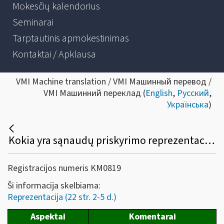
Mokesčių kalendorius
Seminarai
Tarptautinis apmokestinimas
Kontaktai / Apklausa
VMI Machine translation / VMI Машинный перевод /
VMI Машинний переклад (
English
,
Русский
,
Українська
)
Kokia yra sąnaudų priskyrimo reprezentacinėms sąnaudoms tvarka?
Registracijos numeris KM0819
Ši informacija skelbiama:
Reprezentacija (22 str. 2-5 d.)
Aspektai
Komentarai