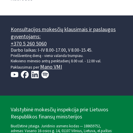
Konsultacijos mokesčių klausimais ir paslaugos
gyventojams:
+370 5 260 5060
Darbo laikas: I-IV 8.00-17.00, V 8.00-15.45.
Prieššventinę dieną - viena valanda trumpiau.
Kiekvieno mėnesio antrą penktadienį 8.00 val. - 12.00 val.
Mano VMI
Paklausimas per
Valstybinė mokesčių inspekcija prie Lietuvos
Respublikos finansų ministerijos
Biudžetinė įstaiga. Juridinio asmens kodas — 188659752,
adresas: Vasario 16-osios g. 14, 01107 Vilnius, Lietuva, el.paštas: