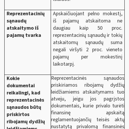
Reprezentacinių
Apskaičiuojant
pelno mokestį
,
sąnaudų
iš pajamų atskaitoma ne
atskaitymo iš
daugiau kaip 50 proc.
pajamų tvarka
reprezentacinių sąnaudų ir tokių
atskaitomų sąnaudų suma
negali viršyti 2 proc. vieneto
pajamų per mokestinį
laikotarpį.
Reprezentacinės sąnaudos
Kokie
priskiriamos ribojamų dydžių
dokumentai
leidžiamiems atskaitymams tuo
reikalingi, kad
atveju, jeigu jos pagrįstos
reprezentacinės
dokumentais, kurie privalo turėti
sąnaudos būtų
finansinę apskaitą
priskirtos
reglamentuojančių teisės aktų
ribojamų dydžių
nustatytą privalomą finansinės
leidžiamiems