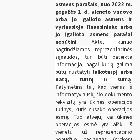
asmens parašais
,
nuo 2022 m.
gegužės 1 d. vieneto vadovo
arba jo įgalioto asmens ir
vyriausiojo finansininko arba
jo įgalioto asmens parašai
nebūtini
.
Akte, kuriuo
pagrindžiamos reprezentacinės
sąnaudos, turi būti pateikta
informacija, pagal kurią galima
būtų nustatyti
laikotarpį arba
datą, turinį ir sumą
.
Pažymėtina tai, kad vienas iš
informatyviausių šio dokumento
rekvizitų yra ūkinės operacijos
turinys, kuris nusako operacijos
esmę. Tuo atveju, kai ūkinės
operacijos esmė yra aiški iš
vienetui už reprezentacinio
pobūdžio paslaugas (prekes)