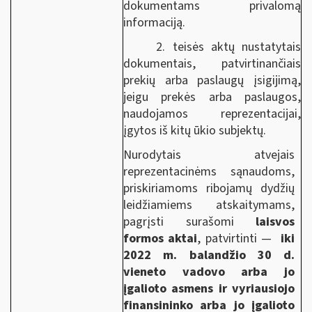
dokumentams privalomą
informaciją.
2. teisės aktų nustatytais
dokumentais, patvirtinančiais
prekių arba paslaugų įsigijimą,
jeigu prekės arba paslaugos,
naudojamos reprezentacijai,
įgytos iš kitų ūkio subjektų.
Nurodytais atvejais
reprezentacinėms sąnaudoms,
priskiriamoms ribojamų dydžių
leidžiamiems atskaitymams,
pagrįsti surašomi
laisvos
formos aktai
, patvirtinti —
iki
2022 m. balandžio 30 d.
vieneto vadovo arba jo
įgalioto asmens ir vyriausiojo
finansininko arba jo įgalioto