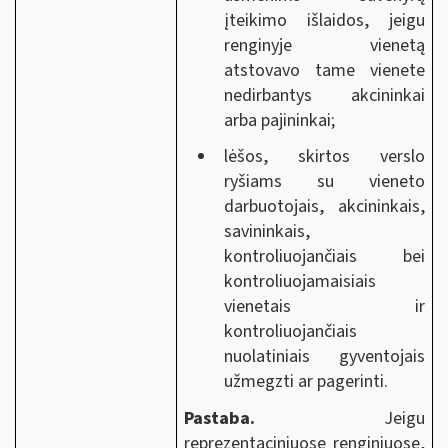
įteikimo išlaidos, jeigu
renginyje vienetą
atstovavo tame vienete
nedirbantys akcininkai
arba pajininkai;
lėšos, skirtos verslo
ryšiams su vieneto
darbuotojais, akcininkais,
savininkais,
kontroliuojančiais bei
kontroliuojamaisiais
vienetais ir
kontroliuojančiais
nuolatiniais gyventojais
užmegzti ar pagerinti.
Pastaba.
Jeigu
reprezentaciniuose renginiuose,