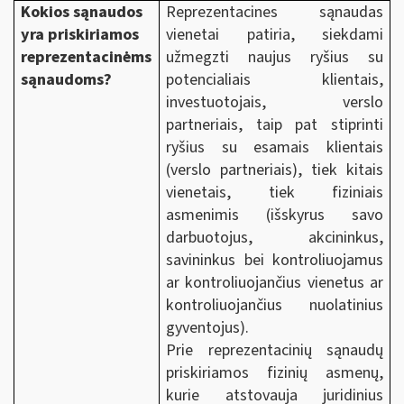
Kokios sąnaudos
Reprezentacines sąnaudas
yra priskiriamos
vienetai patiria, siekdami
reprezentacinėms
užmegzti naujus ryšius su
sąnaudoms?
potencialiais klientais,
investuotojais, verslo
partneriais, taip pat stiprinti
ryšius su esamais klientais
(verslo partneriais), tiek kitais
vienetais, tiek fiziniais
asmenimis (išskyrus savo
darbuotojus, akcininkus,
savininkus bei kontroliuojamus
ar kontroliuojančius vienetus ar
kontroliuojančius nuolatinius
gyventojus).
Prie reprezentacinių sąnaudų
priskiriamos fizinių asmenų,
kurie atstovauja juridinius