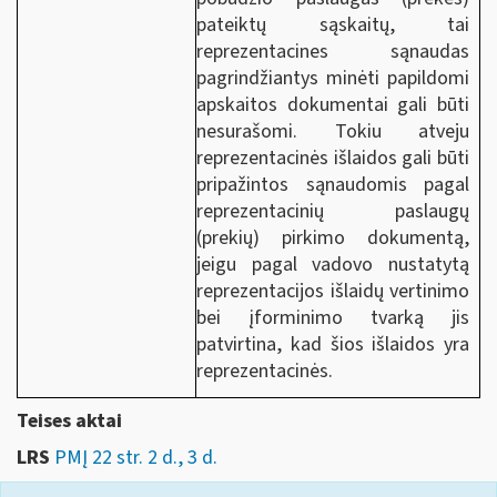
pateiktų sąskaitų, tai
reprezentacines sąnaudas
pagrindžiantys minėti papildomi
apskaitos dokumentai gali būti
nesurašomi. Tokiu atveju
reprezentacinės išlaidos gali būti
pripažintos sąnaudomis pagal
reprezentacinių paslaugų
(prekių) pirkimo dokumentą,
jeigu pagal vadovo nustatytą
reprezentacijos išlaidų vertinimo
bei įforminimo tvarką jis
patvirtina, kad šios išlaidos yra
reprezentacinės.
Teises aktai
LRS
PMĮ 22 str. 2 d., 3 d.