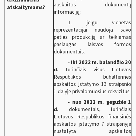
apskaitos dokumentų
atskaitymams?
informaciją:
1. jeigu vienetas
reprezentacijai naudoja savo
paties produkciją ar teikiamas
paslaugas laisvos formos
dokumentais:
-
iki 2022 m. balandžio 30
d.
turinčiais visus Lietuvos
Respublikos buhalterinės
apskaitos įstatymo 13 straipsnio
1 dalyje privalomuosius rekvizitus
-
nuo 2022 m. gegužės 1
d.
dokumentais, turinčiais
Lietuvos Respublikos
finansinės
apskaitos įstatymo
7 straipsnyje
nustatytą apskaitos