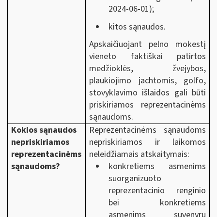
2024-06-01);
kitos sąnaudos.
Apskaičiuojant
pelno mokestį
vieneto faktiškai patirtos
medžioklės, žvejybos,
plaukiojimo jachtomis, golfo,
stovyklavimo išlaidos gali būti
priskiriamos reprezentacinėms
sąnaudoms.
Kokios sąnaudos
Reprezentacinėms sąnaudoms
nepriskiriamos
nepriskiriamos ir laikomos
reprezentacinėms
neleidžiamais atskaitymais:
sąnaudoms?
konkretiems asmenims
suorganizuoto
reprezentacinio renginio
bei konkretiems
asmenims suvenyrų