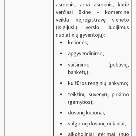
asmenis, arba asmenis, kurie
verčiasi ūkine – komercine
veikla neįregistravę vieneto
(įsigijusių verslo liudijimus
nuolatinių gyventojų):
kelionės;
apgyvendinimo;
vaišinimo (pobūvių,
banketų);
kultūros renginių lankymo;
teiktinų suvenyrų pirkimo
(gamybos);
dovanų kuponai;
valgomų dovanų rinkiniai;
alkoholiniai gėrimai (nuo