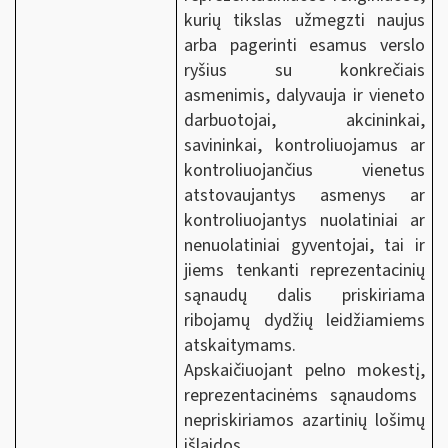
kurių tikslas užmegzti naujus
arba pagerinti esamus verslo
ryšius su konkrečiais
asmenimis, dalyvauja ir vieneto
darbuotojai, akcininkai,
savininkai, kontroliuojamus ar
kontroliuojančius vienetus
atstovaujantys asmenys ar
kontroliuojantys nuolatiniai ar
nenuolatiniai gyventojai, tai ir
jiems tenkanti reprezentacinių
sąnaudų dalis priskiriama
ribojamų dydžių leidžiamiems
atskaitymams.
Apskaičiuojant
pelno mokestį,
reprezentacinėms sąnaudoms
nepriskiriamos azartinių lošimų
išlaidos.