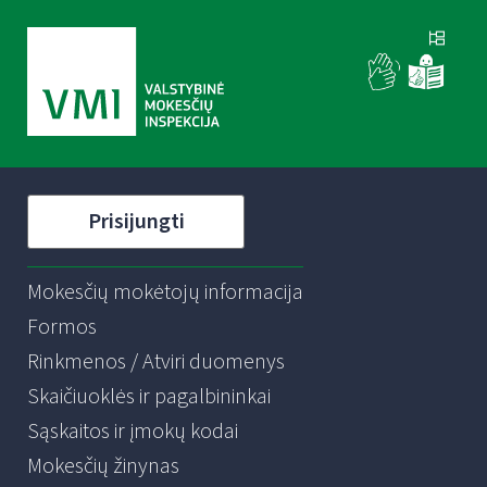
Prisijungti
Mokesčių mokėtojų informacija
Formos
Rinkmenos / Atviri duomenys
Skaičiuoklės ir pagalbininkai
Sąskaitos ir įmokų kodai
Mokesčių žinynas