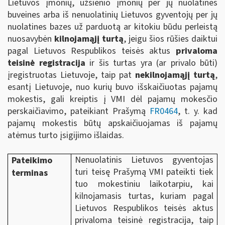
Lietuvos įmonių, užsienio įmonių per jų nuolatines
buveines arba iš nenuolatinių Lietuvos gyventojų per jų
nuolatines bazes už parduotą ar kitokiu būdu perleistą
nuosavybėn
kilnojamąjį turtą
, jeigu šios rūšies daiktui
pagal Lietuvos Respublikos teisės aktus
privaloma
teisinė registracija
ir šis turtas yra (ar privalo būti)
įregistruotas Lietuvoje, taip pat
nekilnojamąjį turtą
,
esantį Lietuvoje, nuo kurių buvo išskaičiuotas pajamų
mokestis, gali kreiptis į VMI dėl pajamų mokesčio
perskaičiavimo, pateikiant Prašymą
FR0464
, t. y. kad
pajamų mokestis būtų apskaičiuojamas iš pajamų
atėmus turto įsigijimo išlaidas.
Nenuolatinis Lietuvos gyventojas
Pateikimo
turi teisę Prašymą VMI pateikti tiek
terminas
tuo mokestiniu laikotarpiu, kai
kilnojamasis turtas, kuriam pagal
Lietuvos Respublikos teisės aktus
privaloma teisinė registracija, taip