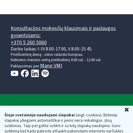
Konsultacijos mokesčių klausimais ir paslaugos
gyventojams:
+370 5 260 5060
Darbo laikas: I-IV 8.00-17.00, V 8.00-15.45.
Prieššventinę dieną - viena valanda trumpiau.
Kiekvieno mėnesio antrą penktadienį 8.00 val. - 12.00 val.
Mano VMI
Paklausimas per
Valstybinė mokesčių inspekcija prie Lietuvos
U
Respublikos finansų ministerijos
Šioje svetainėje naudojami slapukai
(angl. cookies). Būtinieji
slapukai įdiegiami automatiškai ir jiems nėra reikalingas Jūsų
Biudžetinė įstaiga. Juridinio asmens kodas — 188659752,
sutikimas. Taip pat galite sutikti ir su kitų slapukų naudojimu. Savo
adresas: Vasario 16-osios g. 14, 01107 Vilnius, Lietuva, el.paštas:
sutikimą bet kada galėsite atšaukti pakeisdami interneto naršyklės