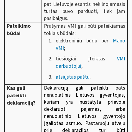
pat Lietuvoje esantis nekilnojamasis
turtas buvo parduoti, tiek jam
pasibaigus.
Pateikimo
Prašymas VMI gali būti pateikiamas
būdai
tokiais būdais:
elektroniniu būdu per
Mano
VMI
;
tiesiogiai įteiktas
VMI
darbuotojui
;
atsiųstas paštu
.
Deklaraciją gali pateikti pats
Kas gali
nenuolatinis Lietuvos gyventojas,
pateikti
kuriam yra nustatyta prievolė
deklaraciją?
deklaruoti pajamas, arba
nenuolatinio Lietuvos gyventojo
įgaliotas asmuo. Pastaruoju atveju
prie deklaracijos turi būti