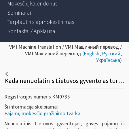
Mokesčių kalendorius
Seminarai
Tarptautinis apmokestinimas
Kontaktai / Apklausa
VMI Machine translation / VMI Машинный перевод /
VMI Машинний переклад (
English
,
Русский
,
Українська
)
Kada nenuolatinis Lietuvos gyventojas turi pateikti prašymą dėl pajamų mokesčio perskaičiavimo už parduotą turtą (FR0464 forma)?
Registracijos numeris KM0735
Ši informacija skelbiama:
Pajamų mokesčio grąžinimo tvarka
Nenuolatinis Lietuvos gyventojas, gavęs pajamų iš