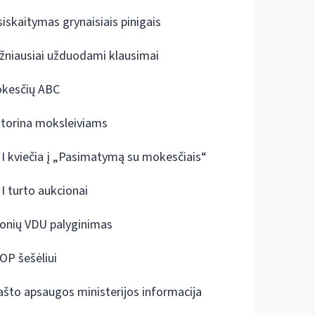
siskaitymas grynaisiais pinigais
žniausiai užduodami klausimai
kesčių ABC
ktorina moksleiviams
I kviečia į „Pasimatymą su mokesčiais“
I turto aukcionai
onių VDU palyginimas
OP šešėliui
ašto apsaugos ministerijos informacija