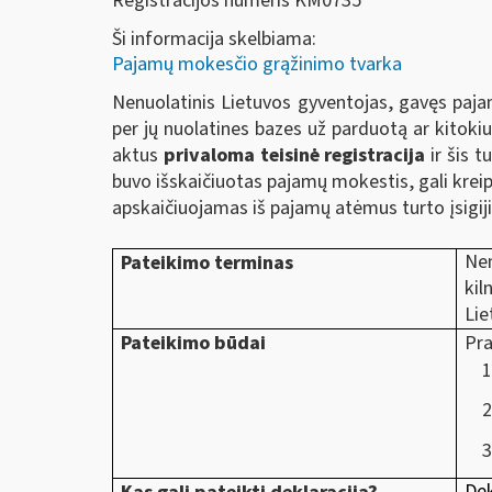
Registracijos numeris KM0735
Ši informacija skelbiama:
Pajamų mokesčio grąžinimo tvarka
Nenuolatinis Lietuvos gyventojas, gavęs pajam
per jų nuolatines bazes už parduotą ar kitok
aktus
privaloma teisinė registracija
ir šis t
buvo išskaičiuotas pajamų mokestis, gali krei
apskaičiuojamas iš pajamų atėmus turto įsigiji
Nen
Pateikimo terminas
kil
Lie
Pateikimo būdai
Pra
Dek