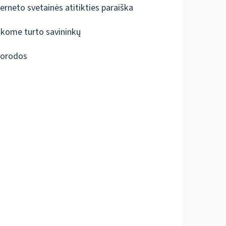
terneto svetainės atitikties paraiška
škome turto savininkų
orodos