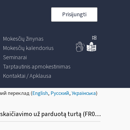
Prisijungti
Mokesčių žinynas
Mokesčių kalendorius
Seminarai
Tarptautinis apmokestinimas
Kontaktai / Apklausa
ний переклад (
English
,
Русский
,
Українська
)
Kada nenuolatinis Lietuvos gyventojas turi pateikti prašymą dėl pajamų mokesčio perskaičiavimo už parduotą turtą (FR0464 forma)?