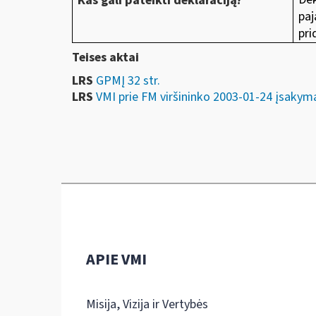
Kas gali pateikti deklaraciją?
paj
pri
Teises aktai
LRS
GPMĮ 32 str.
LRS
VMI prie FM viršininko 2003-01-24 įs
APIE VMI
Misija, Vizija ir Vertybės