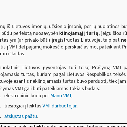
ų iš Lietuvos įmonių, užsienio įmonių per jų nuolatines bu
iu būdu perleistą nuosavybėn
kilnojamąjį turtą
, jeigu šios 
urtas yra (ar privalo būti) įregistruotas Lietuvoje, taip pat
ne
ptis į VMI dėl pajamų mokesčio perskaičiavimo, pateikiant 
mo išlaidas.
uolatinis Lietuvos gyventojas turi teisę Prašymą VMI pa
nojamasis turtas, kuriam pagal Lietuvos Respublikos teisės 
tuvoje esantis nekilnojamasis turtas buvo parduoti, tiek jam
šymas VMI gali būti pateikiamas tokiais būdais:
elektroniniu būdu per
Mano VMI
;
tiesiogiai įteiktas
VMI darbuotojui
;
atsiųstas paštu
.
laraciją gali pateikti pats nenuolatinis Lietuvos gyventoj