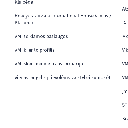
Klaipėda
At
Консультации в International House Vilnius /
Klaipėda
Da
VMI teikiamos paslaugos
Mo
VMI kliento profilis
Vi
VMI skaitmeninė transformacija
VM
Vienas langelis prievolėms valstybei sumokėti
VM
Įm
ST
Kr