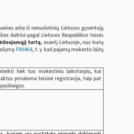
veines arba iš nenuolatinių Lietuvos gyventojų
rūšies daiktui pagal Lietuvos Respublikos teisės
kilnojamąjį turtą
, esantį Lietuvoje, nuo kurių
Prašymą
FR0464
, t. y. kad pajamų mokestis būtų
teikti tiek tuo mokestiniu laikotarpiu, kai
aktus privaloma teisinė registracija, taip pat
 pasibaigus.
as, kuriam yra nustatyta prievolė deklaruoti