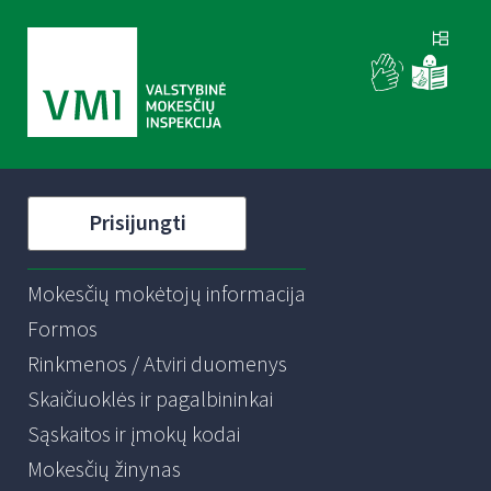
Prisijungti
Mokesčių mokėtojų informacija
Formos
Rinkmenos / Atviri duomenys
Skaičiuoklės ir pagalbininkai
Sąskaitos ir įmokų kodai
Mokesčių žinynas