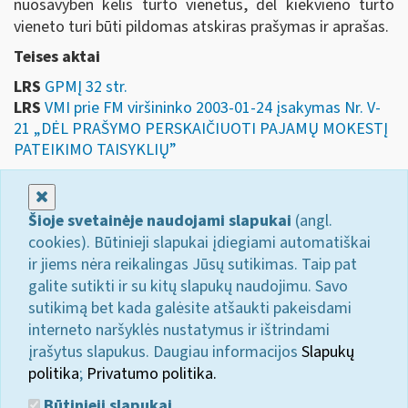
nuosavybėn kelis turto vienetus, dėl kiekvieno turto
vieneto turi būti pildomas atskiras prašymas ir aprašas.
Teises aktai
LRS
GPMĮ 32 str.
LRS
VMI prie FM viršininko 2003-01-24 įsakymas Nr. V-
21 „DĖL PRAŠYMO PERSKAIČIUOTI PAJAMŲ MOKESTĮ
PATEIKIMO TAISYKLIŲ”
Uždaryti
Šioje svetainėje naudojami slapukai
(angl.
cookies). Būtinieji slapukai įdiegiami automatiškai
ir jiems nėra reikalingas Jūsų sutikimas. Taip pat
galite sutikti ir su kitų slapukų naudojimu. Savo
sutikimą bet kada galėsite atšaukti pakeisdami
interneto naršyklės nustatymus ir ištrindami
įrašytus slapukus. Daugiau informacijos
Slapukų
politika
;
Privatumo politika.
Būtinieji slapukai