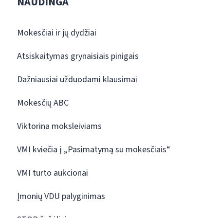
NAUDINGA
Mokesčiai ir jų dydžiai
Atsiskaitymas grynaisiais pinigais
Dažniausiai užduodami klausimai
Mokesčių ABC
Viktorina moksleiviams
VMI kviečia į „Pasimatymą su mokesčiais“
VMI turto aukcionai
Įmonių VDU palyginimas