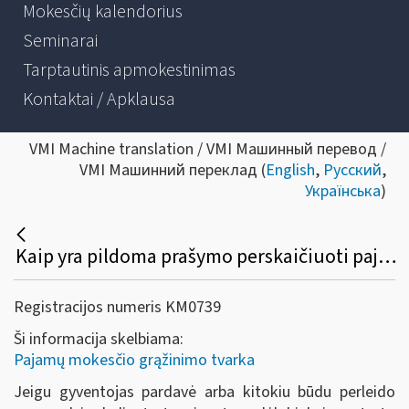
Mokesčių kalendorius
Seminarai
Tarptautinis apmokestinimas
Kontaktai / Apklausa
VMI Machine translation / VMI Машинный перевод /
VMI Машинний переклад (
English
,
Русский
,
Українська
)
Kaip yra pildoma prašymo perskaičiuoti pajamų mokestį FR0464 forma ir pateiktų dokumentų aprašas FR0464P forma, jeigu gyventojas pardavė ne vieną turto vienetą, o du ir daugiau?
Registracijos numeris KM0739
Ši informacija skelbiama:
Pajamų mokesčio grąžinimo tvarka
Jeigu gyventojas pardavė arba kitokiu būdu perleido