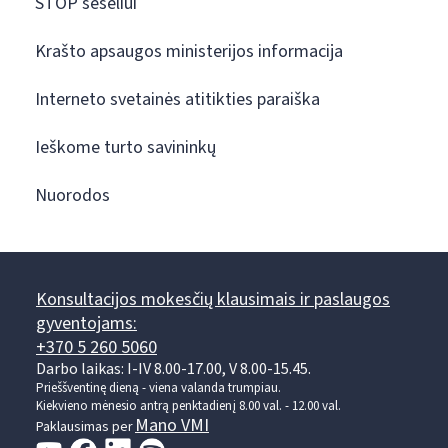
STOP šešėliui
Krašto apsaugos ministerijos informacija
Interneto svetainės atitikties paraiška
Ieškome turto savininkų
Nuorodos
Konsultacijos mokesčių klausimais ir paslaugos
gyventojams:
+370 5 260 5060
Darbo laikas: I-IV 8.00-17.00, V 8.00-15.45.
Prieššventinę dieną - viena valanda trumpiau.
Kiekvieno mėnesio antrą penktadienį 8.00 val. - 12.00 val.
Mano VMI
Paklausimas per