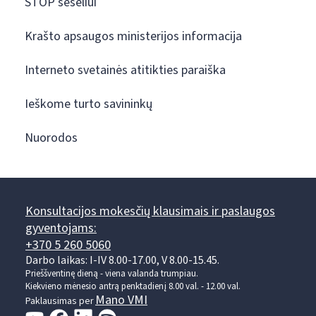
STOP šešėliui
Krašto apsaugos ministerijos informacija
Interneto svetainės atitikties paraiška
Ieškome turto savininkų
Nuorodos
Konsultacijos mokesčių klausimais ir paslaugos
gyventojams:
+370 5 260 5060
Darbo laikas: I-IV 8.00-17.00, V 8.00-15.45.
Prieššventinę dieną - viena valanda trumpiau.
Kiekvieno mėnesio antrą penktadienį 8.00 val. - 12.00 val.
Mano VMI
Paklausimas per