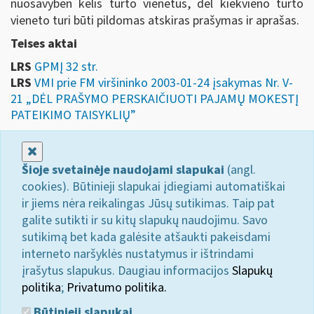
nuosavybėn kelis turto vienetus, dėl kiekvieno turto
vieneto turi būti pildomas atskiras prašymas ir aprašas.
Teises aktai
LRS
GPMĮ 32 str.
LRS
VMI prie FM viršininko 2003-01-24 įsakymas Nr. V-
21 „DĖL PRAŠYMO PERSKAIČIUOTI PAJAMŲ MOKESTĮ
PATEIKIMO TAISYKLIŲ”
Uždaryti
Šioje svetainėje naudojami slapukai
(angl.
cookies). Būtinieji slapukai įdiegiami automatiškai
ir jiems nėra reikalingas Jūsų sutikimas. Taip pat
galite sutikti ir su kitų slapukų naudojimu. Savo
sutikimą bet kada galėsite atšaukti pakeisdami
interneto naršyklės nustatymus ir ištrindami
įrašytus slapukus. Daugiau informacijos
Slapukų
politika
;
Privatumo politika.
Būtinieji slapukai