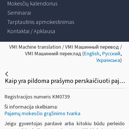
Mokesčių kalendorius
Seminarai
Tarptautinis apmokestinimas
Kontaktai / Apklausa
VMI Machine translation / VMI Машинный перевод /
VMI Машинний переклад (
English
,
Русский
,
Українська
)
Kaip yra pildoma prašymo perskaičiuoti pajamų mokestį FR0464 forma ir pateiktų dokumentų aprašas FR0464P forma, jeigu gyventojas pardavė ne vieną turto vienetą, o du ir daugiau?
Registracijos numeris KM0739
Ši informacija skelbiama:
Pajamų mokesčio grąžinimo tvarka
Jeigu gyventojas pardavė arba kitokiu būdu perleido