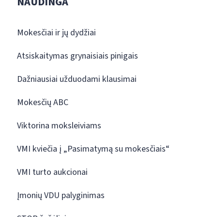
NAUDINGA
Mokesčiai ir jų dydžiai
Atsiskaitymas grynaisiais pinigais
Dažniausiai užduodami klausimai
Mokesčių ABC
Viktorina moksleiviams
VMI kviečia į „Pasimatymą su mokesčiais“
VMI turto aukcionai
Įmonių VDU palyginimas