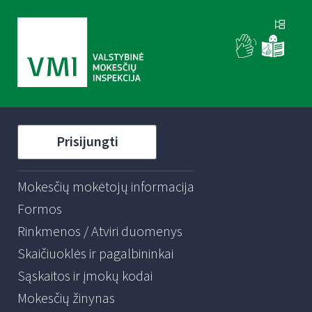
Prisijungti
Mokesčių mokėtojų informacija
Formos
Rinkmenos / Atviri duomenys
Skaičiuoklės ir pagalbininkai
Sąskaitos ir įmokų kodai
Mokesčių žinynas