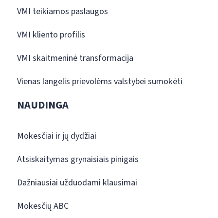
VMI teikiamos paslaugos
VMI kliento profilis
VMI skaitmeninė transformacija
Vienas langelis prievolėms valstybei sumokėti
NAUDINGA
Mokesčiai ir jų dydžiai
Atsiskaitymas grynaisiais pinigais
Dažniausiai užduodami klausimai
Mokesčių ABC