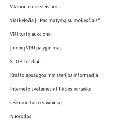
Viktorina moksleiviams
VMI kviečia į „Pasimatymą su mokesčiais“
VMI turto aukcionai
Įmonių VDU palyginimas
STOP šešėliui
Krašto apsaugos ministerijos informacija
Interneto svetainės atitikties paraiška
Ieškome turto savininkų
Nuorodos