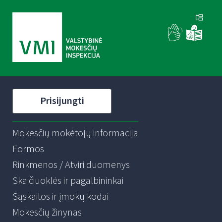
Prisijungti
Mokesčių mokėtojų informacija
Formos
Rinkmenos / Atviri duomenys
Skaičiuoklės ir pagalbininkai
Sąskaitos ir įmokų kodai
Mokesčių žinynas