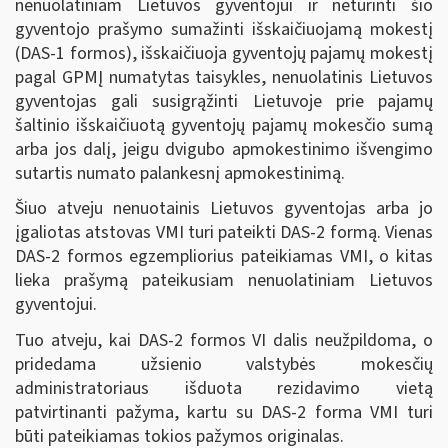
nenuolatiniam Lietuvos gyventojui ir neturinti šio
gyventojo prašymo sumažinti išskaičiuojamą mokestį
(DAS-1 formos), išskaičiuoja gyventojų pajamų mokestį
pagal GPMĮ numatytas taisykles, nenuolatinis Lietuvos
gyventojas gali susigrąžinti Lietuvoje prie pajamų
šaltinio išskaičiuotą gyventojų pajamų mokesčio sumą
arba jos dalį, jeigu dvigubo apmokestinimo išvengimo
sutartis numato palankesnį apmokestinimą.
Šiuo atveju nenuotainis Lietuvos gyventojas arba jo
įgaliotas atstovas VMI turi pateikti DAS-
2 form
ą. Vienas
DAS-2 formos egzempliorius pateikiamas VMI, o kitas
lieka prašymą pateikusiam nenuolatiniam Lietuvos
gyventojui.
Tuo atveju, kai DAS-2 formos VI dalis neužpildoma, o
pridedama užsienio valstybės mokesčių
administratoriaus išduota rezidavimo vietą
patvirtinanti pažyma, kartu su DAS-2 forma VMI turi
būti pateikiamas tokios pažymos originalas.