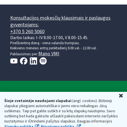
Konsultacijos mokesčių klausimais ir paslaugos
gyventojams:
+370 5 260 5060
Darbo laikas: I-IV 8.00-17.00, V 8.00-15.45.
Prieššventinę dieną - viena valanda trumpiau.
Kiekvieno mėnesio antrą penktadienį 8.00 val. - 12.00 val.
Mano VMI
Paklausimas per
Valstybinė mokesčių inspekcija prie Lietuvos
U
Respublikos finansų ministerijos
Šioje svetainėje naudojami slapukai
(angl. cookies). Būtinieji
slapukai įdiegiami automatiškai ir jiems nėra reikalingas Jūsų
Biudžetinė įstaiga. Juridinio asmens kodas — 188659752,
sutikimas. Taip pat galite sutikti ir su kitų slapukų naudojimu. Savo
adresas: Vasario 16-osios g. 14, 01107 Vilnius, Lietuva, el.paštas:
sutikimą bet kada galėsite atšaukti pakeisdami interneto naršyklės
vmi@vmi.lt
, E. pristatymo dėžutės adresas 188659752
nustatymus ir ištrindami įrašytus slapukus. Daugiau informacijos
Duomenys apie Valstybinę mokesčių inspekciją prie Lietuvos
Slapukų politika
;
Privatumo politika.