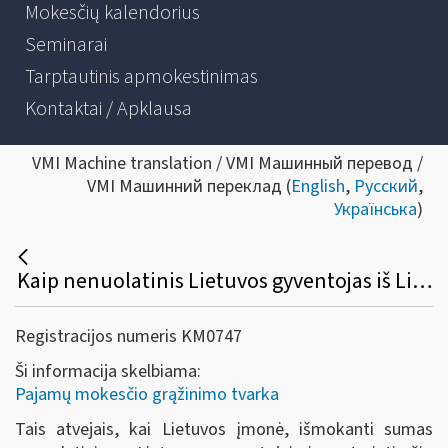
Mokesčių kalendorius
Seminarai
Tarptautinis apmokestinimas
Kontaktai / Apklausa
VMI Machine translation / VMI Машинный перевод /
VMI Машинний переклад (
English
,
Русский
,
Українська
)
Kaip nenuolatinis Lietuvos gyventojas iš Lietuvos biudžeto gali susigrąžinti gyventojų pajamų mokesčio permoką, jeigu gyventojų pajamų mokestis buvo išskaičiuotas pagal GPMĮ nuostatas, o dvigubo apmokestinimo išvengimo sutartis numato palankesnį apmokestinimą?
Registracijos numeris KM0747
Ši informacija skelbiama:
Pajamų mokesčio grąžinimo tvarka
Tais atvejais, kai Lietuvos įmonė, išmokanti sumas