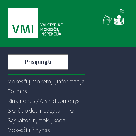
Prisijungti
Mokesčių mokėtojų informacija
Formos
Rinkmenos / Atviri duomenys
Skaičiuoklės ir pagalbininkai
Sąskaitos ir įmokų kodai
Mokesčių žinynas