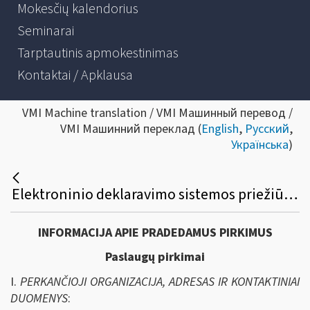
Mokesčių kalendorius
Seminarai
Tarptautinis apmokestinimas
Kontaktai / Apklausa
VMI Machine translation / VMI Машинный перевод /
VMI Машинний переклад (
English
,
Русский
,
Українська
)
Elektroninio deklaravimo sistemos priežiūros paslaugų viešasis pirkimas
INFORMACIJA APIE PRADEDAMUS PIRKIMUS
Paslaugų pirkimai
I.
PERKANČIOJI ORGANIZACIJA, ADRESAS IR KONTAKTINIAI
DUOMENYS
: