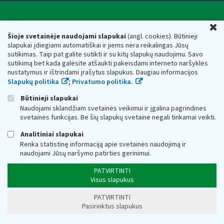
Valstybinė mokesčių inspekcija prie Lietuvos
U
Respublikos finansų ministerijos
Šioje svetainėje naudojami slapukai
(angl. cookies). Būtinieji
slapukai įdiegiami automatiškai ir jiems nėra reikalingas Jūsų
Biudžetinė įstaiga. Juridinio asmens kodas — 188659752,
sutikimas. Taip pat galite sutikti ir su kitų slapukų naudojimu. Savo
adresas: Vasario 16-osios g. 14, 01107 Vilnius, Lietuva, el.paštas:
sutikimą bet kada galėsite atšaukti pakeisdami interneto naršyklės
vmi@vmi.lt
, E. pristatymo dėžutės adresas 188659752
nustatymus ir ištrindami įrašytus slapukus. Daugiau informacijos
Duomenys apie Valstybinę mokesčių inspekciją prie Lietuvos
Slapukų politika
;
Privatumo politika.
Respublikos finansų ministerijos kaupiami ir saugomi Juridinių
asmenų registre
Būtinieji slapukai
Naudojami sklandžiam svetainės veikimui ir įgalina pagrindines
svetainės funkcijas. Be šių slapukų svetainė negali tinkamai veikti.
Analitiniai slapukai
Renka statistinę informaciją apie svetainės naudojimą ir
naudojami Jūsų naršymo patirties gerinimui.
PATVIRTINTI
Visus slapukus
PATVIRTINTI
Pasirinktus slapukus