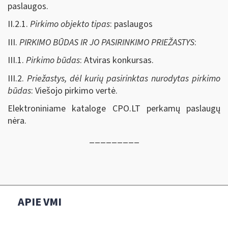
paslaugos.
II.2.1.
Pirkimo objekto tipas
: paslaugos
III.
PIRKIMO BŪDAS IR JO PASIRINKIMO PRIEŽASTYS
:
III.1.
Pirkimo būdas
: Atviras konkursas.
III.2.
Priežastys, dėl kurių pasirinktas nurodytas pirkimo
būdas
: Viešojo pirkimo vertė.
Elektroniniame kataloge CPO.LT perkamų paslaugų
nėra.
_________
APIE VMI