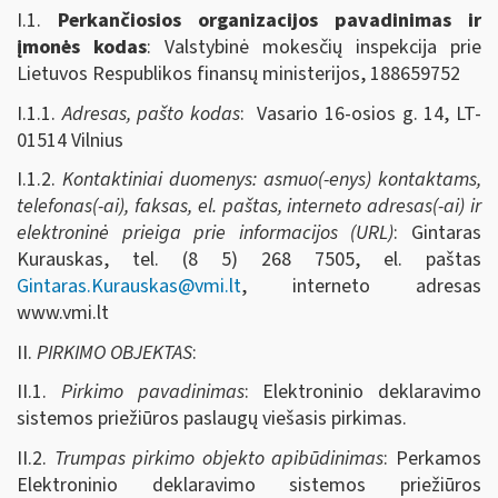
I.1.
Perkančiosios organizacijos pavadinimas ir
įmonės kodas
: Valstybinė mokesčių inspekcija prie
Lietuvos Respublikos finansų ministerijos, 188659752
I.1.1.
Adresas, pašto kodas
: Vasario 16-osios g. 14, LT-
01514 Vilnius
I.1.2.
Kontaktiniai duomenys: asmuo(-enys) kontaktams,
telefonas(-ai), faksas, el. paštas, interneto adresas(-ai) ir
elektroninė prieiga prie informacijos (URL)
: Gintaras
Kurauskas, tel. (8 5) 268 7505, el. paštas
Gintaras.Kurauskas@vmi.lt
, interneto adresas
www.vmi.lt
II.
PIRKIMO OBJEKTAS
:
II.1.
Pirkimo pavadinimas
: Elektroninio deklaravimo
sistemos priežiūros paslaugų viešasis pirkimas.
II.2.
Trumpas pirkimo objekto apibūdinimas
: Perkamos
Elektroninio deklaravimo sistemos priežiūros