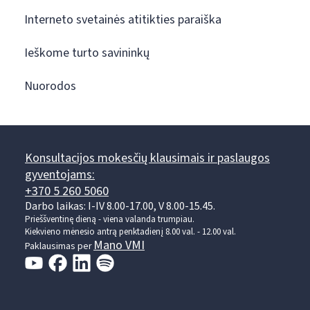
Interneto svetainės atitikties paraiška
Ieškome turto savininkų
Nuorodos
Konsultacijos mokesčių klausimais ir paslaugos
gyventojams:
+370 5 260 5060
Darbo laikas: I-IV 8.00-17.00, V 8.00-15.45.
Prieššventinę dieną - viena valanda trumpiau.
Kiekvieno mėnesio antrą penktadienį 8.00 val. - 12.00 val.
Mano VMI
Paklausimas per