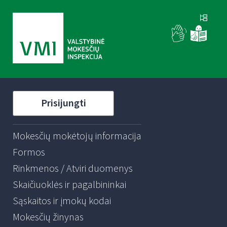
Prisijungti
Mokesčių mokėtojų informacija
Formos
Rinkmenos / Atviri duomenys
Skaičiuoklės ir pagalbininkai
Sąskaitos ir įmokų kodai
Mokesčių žinynas