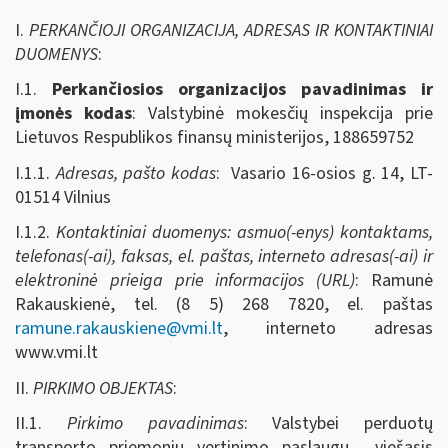
I.
PERKANČIOJI ORGANIZACIJA, ADRESAS IR KONTAKTINIAI
DUOMENYS
:
I.1.
Perkančiosios organizacijos pavadinimas ir
įmonės kodas
: Valstybinė mokesčių inspekcija prie
Lietuvos Respublikos finansų ministerijos, 188659752
I.1.1.
Adresas, pašto kodas
: Vasario 16-osios g. 14, LT-
01514 Vilnius
I.1.2.
Kontaktiniai duomenys: asmuo(-enys) kontaktams,
telefonas(-ai), faksas, el. paštas, interneto adresas(-ai) ir
elektroninė prieiga prie informacijos (URL)
: Ramunė
Rakauskienė, tel. (8 5) 268 7820, el. paštas
ramune.rakauskiene@vmi.lt
, interneto adresas
www.vmi.lt
II.
PIRKIMO OBJEKTAS
:
II.1.
Pirkimo pavadinimas
: Valstybei perduotų
transporto priemonių vertinimo paslaugų
viešasis