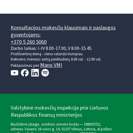
Konsultacijos mokesčių klausimais ir paslaugos
gyventojams:
+370 5 260 5060
Darbo laikas: I-IV 8.00-17.00, V 8.00-15.45.
Prieššventinę dieną - viena valanda trumpiau.
Kiekvieno mėnesio antrą penktadienį 8.00 val. - 12.00 val.
Mano VMI
Paklausimas per
Valstybinė mokesčių inspekcija prie Lietuvos
Respublikos finansų ministerijos
Biudžetinė įstaiga. Juridinio asmens kodas — 188659752,
adresas: Vasario 16-osios g. 14, 01107 Vilnius, Lietuva, el.paštas: