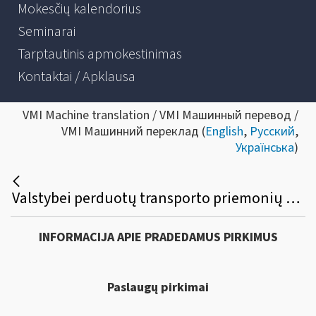
Mokesčių kalendorius
Seminarai
Tarptautinis apmokestinimas
Kontaktai / Apklausa
VMI Machine translation / VMI Машинный перевод /
VMI Машинний переклад (
English
,
Русский
,
Українська
)
Valstybei perduotų transporto priemonių vertinimo paslaugų viešasis pirkimas
INFORMACIJA APIE PRADEDAMUS PIRKIMUS
Paslaugų pirkimai