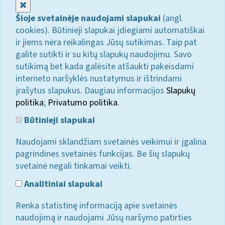
Uždaryti
Šioje svetainėje naudojami slapukai
(angl.
cookies). Būtinieji slapukai įdiegiami automatiškai
ir jiems nėra reikalingas Jūsų sutikimas. Taip pat
galite sutikti ir su kitų slapukų naudojimu. Savo
sutikimą bet kada galėsite atšaukti pakeisdami
interneto naršyklės nustatymus ir ištrindami
įrašytus slapukus. Daugiau informacijos
Slapukų
politika
;
Privatumo politika.
Būtinieji slapukai
Naudojami sklandžiam svetainės veikimui ir įgalina
pagrindines svetainės funkcijas. Be šių slapukų
svetainė negali tinkamai veikti.
Analitiniai slapukai
Renka statistinę informaciją apie svetainės
naudojimą ir naudojami Jūsų naršymo patirties