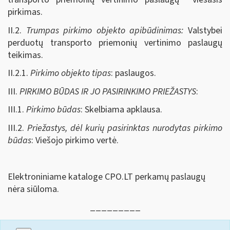
pirkimas.
II.2.
Trumpas pirkimo objekto apibūdinimas:
Valstybei
perduotų transporto priemonių vertinimo paslaugų
teikimas.
II.2.1.
Pirkimo objekto tipas
: paslaugos.
III.
PIRKIMO BŪDAS IR JO PASIRINKIMO PRIEŽASTYS
:
III.1.
Pirkimo būdas
: Skelbiama apklausa.
III.2.
Priežastys, dėl kurių pasirinktas nurodytas pirkimo
būdas
: Viešojo pirkimo vertė.
Elektroniniame kataloge CPO.LT perkamų paslaugų
nėra siūloma.
_________