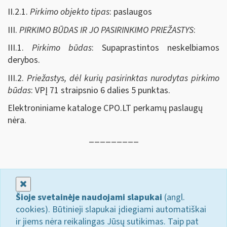
II.2.1.
Pirkimo objekto tipas
: paslaugos
III.
PIRKIMO BŪDAS IR JO PASIRINKIMO PRIEŽASTYS
:
III.1.
Pirkimo būdas
: Supaprastintos neskelbiamos
derybos.
III.2.
Priežastys, dėl kurių pasirinktas nurodytas pirkimo
būdas
: VPĮ 71 straipsnio 6 dalies 5 punktas.
Elektroniniame kataloge CPO.LT perkamų paslaugų
nėra.
_________
Uždaryti
Šioje svetainėje naudojami slapukai
(angl.
cookies). Būtinieji slapukai įdiegiami automatiškai
ir jiems nėra reikalingas Jūsų sutikimas. Taip pat