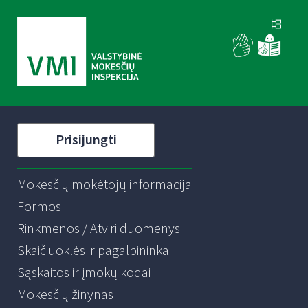
Prisijungti
Mokesčių mokėtojų informacija
Formos
Rinkmenos / Atviri duomenys
Skaičiuoklės ir pagalbininkai
Sąskaitos ir įmokų kodai
Mokesčių žinynas