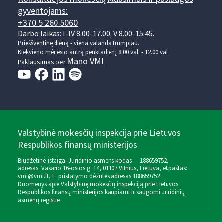
gyventojams:
+370 5 260 5060
Darbo laikas: I-IV 8.00-17.00, V 8.00-15.45.
Prieššventinę dieną - viena valanda trumpiau.
Kiekvieno mėnesio antrą penktadienį 8.00 val. - 12.00 val.
Mano VMI
Paklausimas per
Valstybinė mokesčių inspekcija prie Lietuvos
Respublikos finansų ministerijos
Biudžetinė įstaiga. Juridinio asmens kodas — 188659752,
adresas: Vasario 16-osios g. 14, 01107 Vilnius, Lietuva, el.paštas:
vmi@vmi.lt
, E. pristatymo dėžutės adresas 188659752
Duomenys apie Valstybinę mokesčių inspekciją prie Lietuvos
Respublikos finansų ministerijos kaupiami ir saugomi Juridinių
asmenų registre