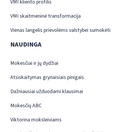
VMI kliento profilis
VMI skaitmeninė transformacija
Vienas langelis prievolėms valstybei sumokėti
NAUDINGA
Mokesčiai ir jų dydžiai
Atsiskaitymas grynaisiais pinigais
Dažniausiai užduodami klausimai
Mokesčių ABC
Viktorina moksleiviams