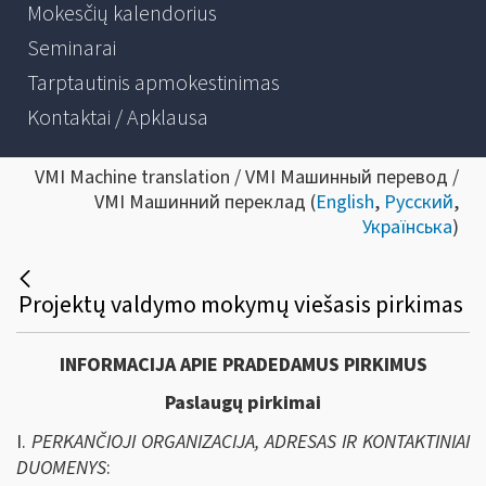
Mokesčių kalendorius
Seminarai
Tarptautinis apmokestinimas
Kontaktai / Apklausa
VMI Machine translation / VMI Машинный перевод /
VMI Машинний переклад (
English
,
Русский
,
Українська
)
Projektų valdymo mokymų viešasis pirkimas
INFORMACIJA APIE PRADEDAMUS PIRKIMUS
Paslaugų pirkimai
I.
PERKANČIOJI ORGANIZACIJA, ADRESAS IR KONTAKTINIAI
DUOMENYS
: