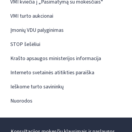
VMI kviečia į „Pasimatymą su mokesčiais“
VMI turto aukcionai
Įmonių VDU palyginimas
STOP šešėliui
Krašto apsaugos ministerijos informacija
Interneto svetainės atitikties paraiška
Ieškome turto savininkų
Nuorodos
Konsultacijos mokesčių klausimais ir paslaugos