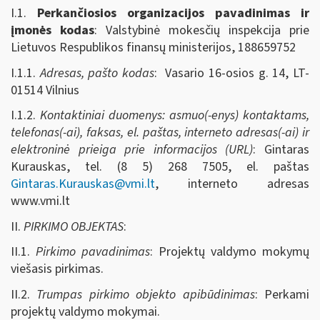
I.1.
Perkančiosios organizacijos pavadinimas ir
įmonės kodas
: Valstybinė mokesčių inspekcija prie
Lietuvos Respublikos finansų ministerijos, 188659752
I.1.1.
Adresas, pašto kodas
: Vasario 16-osios g. 14, LT-
01514 Vilnius
I.1.2.
Kontaktiniai duomenys: asmuo(-enys) kontaktams,
telefonas(-ai), faksas, el. paštas, interneto adresas(-ai) ir
elektroninė prieiga prie informacijos (URL)
: Gintaras
Kurauskas, tel. (8 5) 268 7505, el. paštas
Gintaras.Kurauskas@vmi.lt
, interneto adresas
www.vmi.lt
II.
PIRKIMO OBJEKTAS
:
II.1.
Pirkimo pavadinimas
: Projektų valdymo mokymų
viešasis pirkimas.
II.2.
Trumpas pirkimo objekto apibūdinimas
: Perkami
projektų valdymo mokymai.