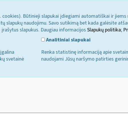
. cookies). Būtinieji slapukai įdiegiami automatiškai ir jiems
u kitų slapukų naudojimu. Savo sutikimą bet kada galėsite atš
i įrašytus slapukus. Daugiau informacijos
Slapukų politika
;
Pr
Analitiniai slapukai
įgalina
Renka statistinę informaciją apie svetai
ukų svetainė
naudojami Jūsų naršymo patirties gerini