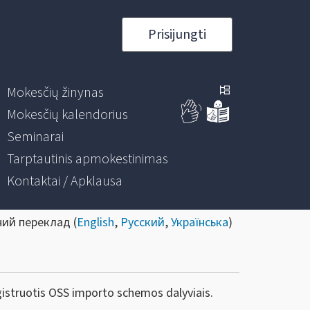
Prisijungti
Mokesčių žinynas
Mokesčių kalendorius
Seminarai
Tarptautinis apmokestinimas
Kontaktai / Apklausa
ний переклад (
English
,
Русский
,
Українська
)
egistruotis OSS importo schemos dalyviais.