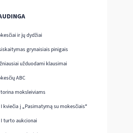
AUDINGA
kesčiai ir jų dydžiai
siskaitymas grynaisiais pinigais
žniausiai užduodami klausimai
kesčių ABC
ktorina moksleiviams
I kviečia į „Pasimatymą su mokesčiais“
I turto aukcionai