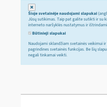
Uždaryti
Šioje svetainėje naudojami slapukai
(angl
Jūsų sutikimas. Taip pat galite sutikti ir s
interneto naršyklės nustatymus ir ištrindam
Būtinieji slapukai
Naudojami sklandžiam svetainės veikimui ir 
pagrindines svetainės funkcijas. Be šių slap
negali tinkamai veikti.