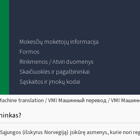
Mokesčių mokėtojų informacija
Formos
Rinkmenos / Atviri duomenys
Skaičiuoklės ir pagalbininkai
Sąskaitos ir įmokų kodai
Machine translation / VMI Машинный перевод / VMI Машин
ininkas?
 Sąjungos (išskyrus Norvegiją) įsikūrę asmenys, kurie nori r