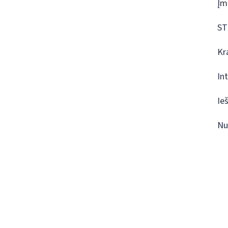
Įm
ST
Kr
In
Ie
Nu