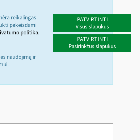
 nėra reikalingas
PATVIRTINTI
aukti pakeisdami
Visus slapukus
ivatumo politika.
PATVIRTINTI
Pasirinktus slapukus
nės naudojimą ir
mui.