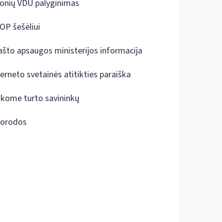
onių VDU palyginimas
OP šešėliui
ašto apsaugos ministerijos informacija
terneto svetainės atitikties paraiška
škome turto savininkų
orodos