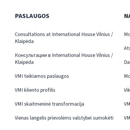
PASLAUGOS
N
Consultations at International House Vilnius /
Mo
Klaipėda
At
Консультации в International House Vilnius /
Klaipėda
Da
VMI teikiamos paslaugos
Mo
VMI kliento profilis
Vi
VMI skaitmeninė transformacija
VM
Vienas langelis prievolėms valstybei sumokėti
VM